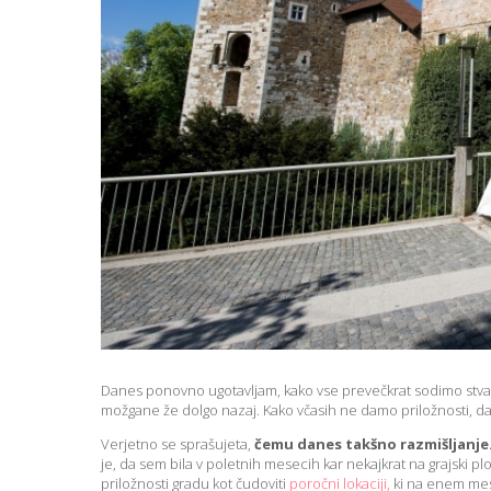
Danes ponovno ugotavljam, kako vse prevečkrat sodimo stvari 
možgane že dolgo nazaj. Kako včasih ne damo priložnosti, da b
Verjetno se sprašujeta,
čemu danes takšno razmišljanje
je, da sem bila v poletnih mesecih kar nekajkrat na grajski plo
priložnosti gradu kot čudoviti
poročni lokaciji,
ki na enem mes