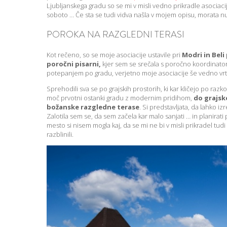
Ljubljanskega gradu so se mi v misli vedno prikradle asociaci
soboto … Če sta se tudi vidva našla v mojem opisu, morata nuj
POROKA NA RAZGLEDNI TERASI
Kot rečeno, so se moje asociacije ustavile pri
Modri in Beli
poročni pisarni,
kjer sem se srečala s poročno koordinator
potepanjem po gradu, verjetno moje asociacije še vedno vr
Sprehodili sva se po grajskih prostorih, ki kar kličejo po raz
moč prvotni ostanki gradu z modernim pridihom,
do grajsk
božanske razgledne terase
. Si predstavljata, da lahko 
Zalotila sem se, da sem začela kar malo sanjati … in planirat
mesto si nisem mogla kaj, da se mi ne bi v misli prikradel tudi
razblinili.