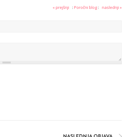
« prejšnji
:
Poročni blog
:
naslednji »
NASLEDNJA OBJAVA