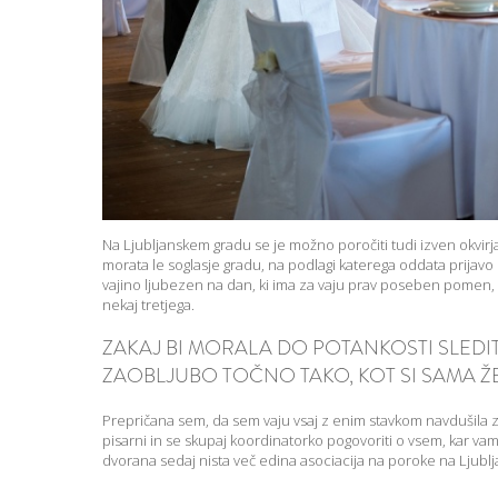
Na Ljubljanskem gradu se je možno poročiti tudi izven okvirj
morata le soglasje gradu, na podlagi katerega oddata prijav
vajino ljubezen na dan, ki ima za vaju prav poseben pomen, pa
nekaj tretjega.
ZAKAJ BI MORALA DO POTANKOSTI SLEDITI
ZAOBLJUBO TOČNO TAKO, KOT SI SAMA ŽE
Prepričana sem, da sem vaju vsaj z enim stavkom navdušila z
pisarni in se skupaj koordinatorko pogovoriti o vsem, kar vama
dvorana sedaj nista več edina asociacija na poroke na Ljub