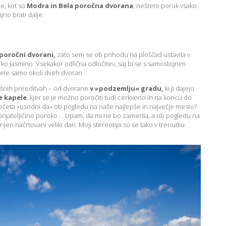
je, kot so
Modra in Bela poročna dvorana
, nešteto porok vsako
no brati dalje.
 poročni dvorani,
zato sem se ob prihodu na ploščad ustavila v
ko Jasmino. Vsekakor odlična odločitev, saj bi se s samostojnim
tele samo okoli dveh dvoran.
košnih prireditvah – od dvorane
v »podzemlju« gradu,
ki ji dajejo
e kapele
, kjer se je možno poročiti tudi cerkveno in na koncu do
izrečeta »usodni da« ob pogledu na naše najlepše in največje mesto?
i prijateljičino poroko … Upam, da mi ne bo zamerila, a ob pogledu na
 njen načrtovani veliki dan. Moji stereotipi so se tako v trenutku