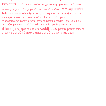
nevesta
organizacija poroke
bodoča nevesta
s.oliver
načrtovanje
poročni
zaroka
poroke
gabrijela načrtuje
poročni dan
poročno ličenje
fotograf
nagradna igra
najlepša poroka
poročno fotografiranje
zaobljuba
sanjska poroka
poročna lokacija
zaročni prstan
mladoporočenca
poročna torta
Loccitane
poročna zgodba
Tjaša Kokalj
diy
poročni prstan
poročna
poročni obred
poročna fotografija
zaobljuba.si
dekoracija
najlepša poroka leta
poročni prostor
poročne
poročni šopek
poročna vabila
ljubezen
tiskovine
družice