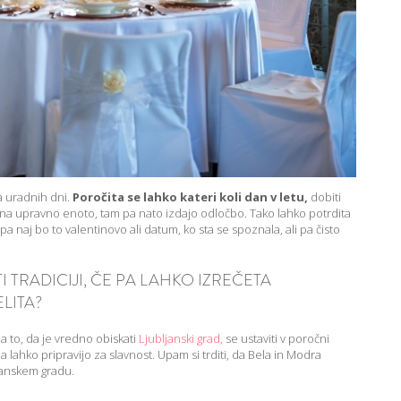
a uradnih dni.
Poročita se lahko kateri koli dan v letu,
dobiti
o na upravno enoto, tam pa nato izdajo odločbo. Tako lahko potrdita
 naj bo to valentinovo ali datum, ko sta se spoznala, ali pa čisto
 TRADICIJI, ČE PA LAHKO IZREČETA
LITA?
a to, da je vredno obiskati
Ljubljanski grad,
se ustaviti v poročni
 lahko pripravijo za slavnost. Upam si trditi, da Bela in Modra
ljanskem gradu.