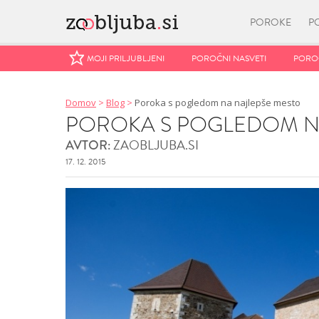
POROKE
P
MOJI PRILJUBLJENI
MOJI PRILJUBLJENI
POROČNI NASVETI
POROČNI NASVETI
POROČ
POROČ
Domov
>
Blog
>
Poroka s pogledom na najlepše mesto
POROKA S POGLEDOM N
ZAOBLJUBA.SI
AVTOR:
17. 12. 2015