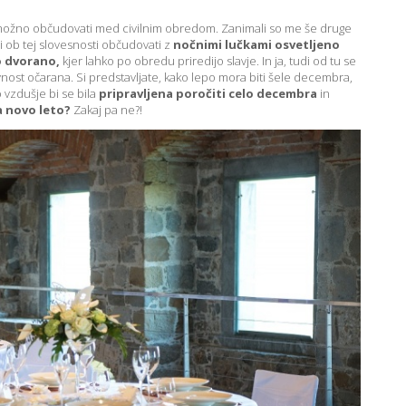
e možno občudovati med civilnim obredom. Zanimali so me še druge
 ob tej slovesnosti občudovati z
nočnimi lučkami osvetljeno
o dvorano,
kjer lahko po obredu priredijo slavje. In ja, tudi od tu se
nost očarana. Si predstavljate, kako lepo mora biti šele decembra,
 vzdušje bi se bila
pripravljena poročiti celo decembra
in
a novo leto?
Zakaj pa ne?!