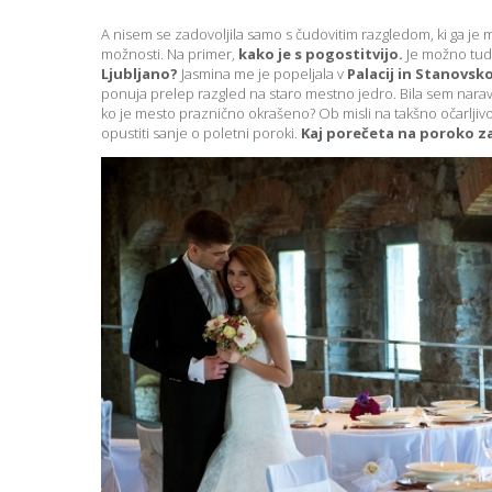
A nisem se zadovoljila samo s čudovitim razgledom, ki ga j
možnosti. Na primer,
kako je s pogostitvijo.
Je možno tudi
Ljubljano?
Jasmina me je popeljala v
Palacij in Stanovsk
ponuja prelep razgled na staro mestno jedro. Bila sem narav
ko je mesto praznično okrašeno? Ob misli na takšno očarljivo
opustiti sanje o poletni poroki.
Kaj porečeta na poroko z