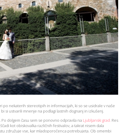
po nekaterih stereotipih in informacijah, ki so se usidrale v naše
i si ustvarili mnenje na podlagi lastnih dognanj in izkušenj.
.
Po dolgem času sem se ponovno odpravila na
Ljubljanski grad.
Res
ščadi kot obiskovalka različnih festivalov, a takrat nisem dala
tu združuje vse, kar mladoporočenca potrebujeta. Ob omembi