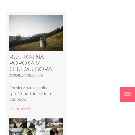
RUSTIKALNA
POROKA V
OBJEMU GORA
AVTOR:
ZAOBLJUBA.SI
Poroka v naravi, polna
sproščenosti in pristnih
odnosov.
Preberi več