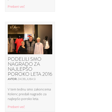
Preberi več
PODELILI SMO
NAGRADO ZA
NAJLEPŠO
POROKO LETA 2016
AVTOR:
ZAOBLJUBA.SI
V tem tednu smo zakoncema
Kolenc predali nagrado za
najlepšo poroko leta.
Preberi več