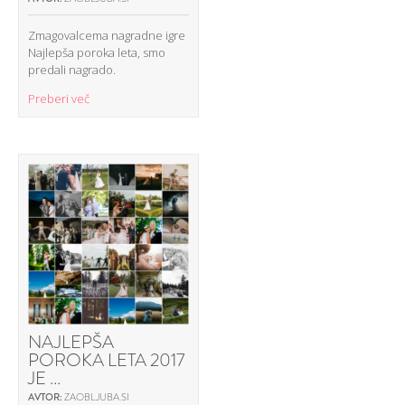
Zmagovalcema nagradne igre
Najlepša poroka leta, smo
predali nagrado.
Preberi več
NAJLEPŠA
POROKA LETA 2017
JE ...
AVTOR:
ZAOBLJUBA.SI