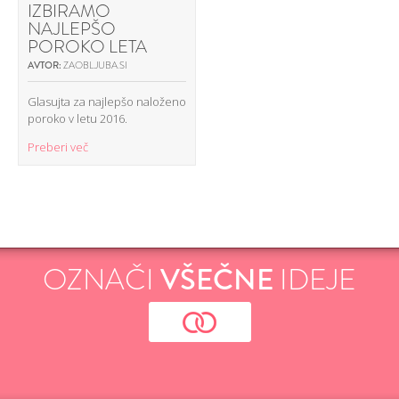
IZBIRAMO
NAJLEPŠO
POROKO LETA
AVTOR:
ZAOBLJUBA.SI
Glasujta za najlepšo naloženo
poroko v letu 2016.
Preberi več
OZNAČI
VŠEČNE
IDEJE