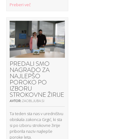
Preberi več
PREDALI SMO
NAGRADO ZA
NAJLEPŠO
POROKO PO
IZBORU
STROKOVNE ŽIRIJE
AVTOR:
ZAOBLJUBA.SI
Ta teden sta nas v uredništvu
obiskala zakonca Grgić, ki sta
si po izboru strokovne žirije
priborila naziv najlepše
poroke leta.