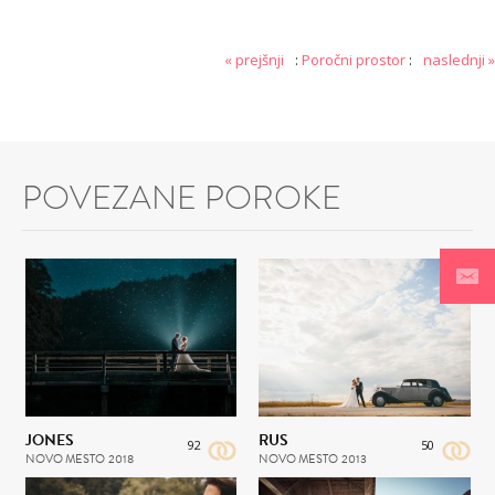
« prejšnji
:
Poročni prostor
:
naslednji »
POVEZANE POROKE
JONES
RUS
92
50
NOVO MESTO
2018
NOVO MESTO
2013