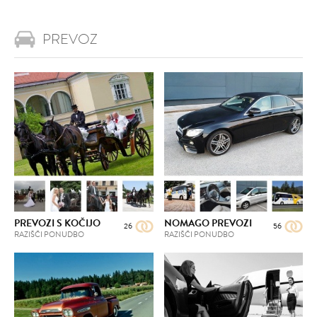
PREVOZ
PREVOZI S KOČIJO
NOMAGO PREVOZI
26
56
RAZIŠČI PONUDBO
RAZIŠČI PONUDBO