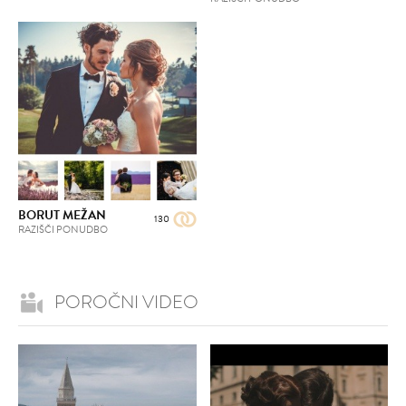
BORUT MEŽAN
130
RAZIŠČI PONUDBO
POROČNI VIDEO