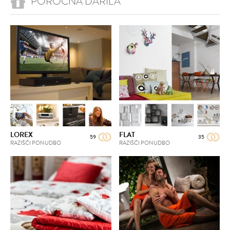
POROČNA DARILA
LOREX
FLAT
59
35
RAZIŠČI PONUDBO
RAZIŠČI PONUDBO