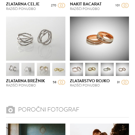
ZLATARNA CELJE
NAKIT BACARAT
270
101
RAZIŠČI PONUDBO
RAZIŠČI PONUDBO
ZLATARNA BREŽNIK
ZLATARSTVO ROJKO
58
31
RAZIŠČI PONUDBO
RAZIŠČI PONUDBO
POROČNI FOTOGRAF