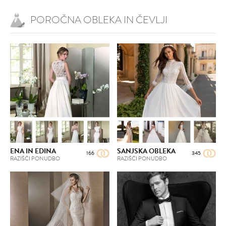
POROČNA OBLEKA IN ČEVLJI
ENA IN EDINA
SANJSKA OBLEKA
166
345
RAZIŠČI PONUDBO
RAZIŠČI PONUDBO