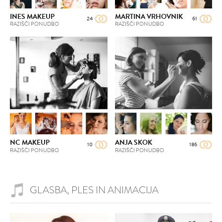
INES MAKEUP
MARTINA VRHOVNIK
24
61
RAZIŠČI PONUDBO
RAZIŠČI PONUDBO
NC MAKEUP
ANJA SKOK
10
186
RAZIŠČI PONUDBO
RAZIŠČI PONUDBO
GLASBA, PLES IN ANIMACIJA