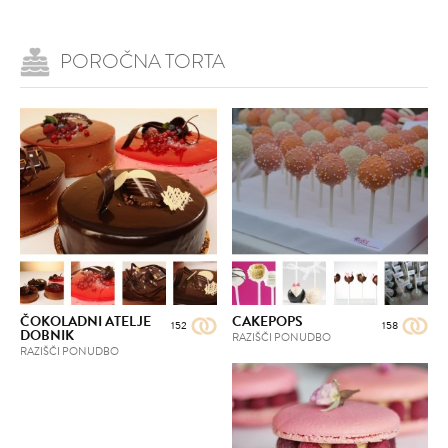
POROČNA TORTA
ČOKOLADNI ATELJE
CAKEPOPS
152
158
DOBNIK
RAZIŠČI PONUDBO
RAZIŠČI PONUDBO