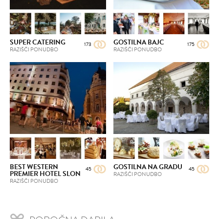
SUPER CATERING
GOSTILNA BAJC
173
175
RAZIŠČI PONUDBO
RAZIŠČI PONUDBO
BEST WESTERN
GOSTILNA NA GRADU
45
45
PREMIER HOTEL SLON
RAZIŠČI PONUDBO
RAZIŠČI PONUDBO