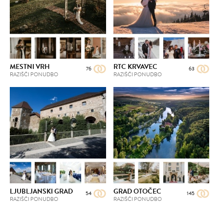
MESTNI VRH
RTC KRVAVEC
76
63
RAZIŠČI PONUDBO
RAZIŠČI PONUDBO
LJUBLJANSKI GRAD
GRAD OTOČEC
54
145
RAZIŠČI PONUDBO
RAZIŠČI PONUDBO