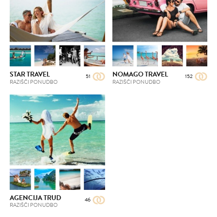
STAR TRAVEL
NOMAGO TRAVEL
51
152
RAZIŠČI PONUDBO
RAZIŠČI PONUDBO
AGENCIJA TRUD
46
RAZIŠČI PONUDBO