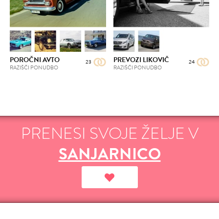
POROČNI AVTO
PREVOZI LIKOVIČ
23
24
RAZIŠČI PONUDBO
RAZIŠČI PONUDBO
PRENESI SVOJE ŽELJE V
SANJARNICO