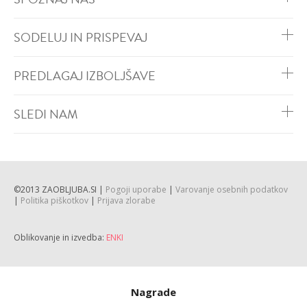
SODELUJ IN PRISPEVAJ
PREDLAGAJ IZBOLJŠAVE
SLEDI NAM
©2013 ZAOBLJUBA.SI |
Pogoji uporabe
|
Varovanje osebnih podatkov
|
Politika piškotkov
|
Prijava zlorabe
Oblikovanje in izvedba:
ENKI
Nagrade