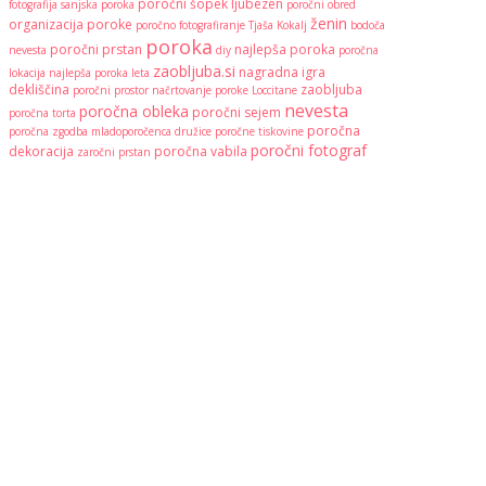
poročni šopek
ljubezen
fotografija
sanjska poroka
poročni obred
ženin
organizacija poroke
poročno fotografiranje
Tjaša Kokalj
bodoča
poroka
poročni prstan
najlepša poroka
nevesta
diy
poročna
zaobljuba.si
nagradna igra
lokacija
najlepša poroka leta
dekliščina
zaobljuba
poročni prostor
načrtovanje poroke
Loccitane
nevesta
poročna obleka
poročni sejem
poročna torta
poročna
poročna zgodba
mladoporočenca
družice
poročne tiskovine
poročni fotograf
dekoracija
poročna vabila
zaročni prstan