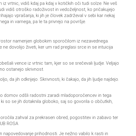
 vrtnic, vidiš kdaj pa kdaj v kotičkih oči tudi solze. Ne veš
udi vidiš otroško radoživost in vedoželjnost, ko pričakujejo
rihajajo vprašanja, ki jih je človek zadrževal v sebi kar nekaj
ega in varnega, pa le ta privrejo na površje.
prostor namenjen globokim sporočilom iz nezavednega.
še ne dovolijo živeti, ker um rad preglasi srce in se intuicija
ešali vence iz vrtnic tam, kjer so se srečevali ljudje. Veljajo
dno ostanejo skrivnost.
, da jih odkrijejo. Skrivnosti, ki čakajo, da jih ljudje najdejo.
ic, so domov odšli radostni zaradi mladoporočencev in tega
 ki so se jih dotaknila globoko, saj so govorila o občutkih,
ročila zahval za prekrasen obred, pogostitev in zabavo ter
d SUB ROSA
in napovedovanje prihodnosti. Je nežno vabilo k rasti in