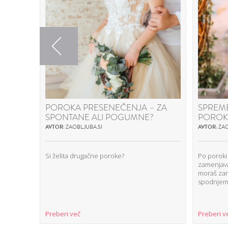
Previous
POROKA PRESENEČENJA – ZA
SPREM
SPONTANE ALI POGUMNE?
POROK
AVTOR:
ZAOBLJUBA.SI
AVTOR:
ZAO
Si želita drugačne poroke?
Po poroki
zamenjav
moraš zame
spodnjem
Preberi več
Preberi v