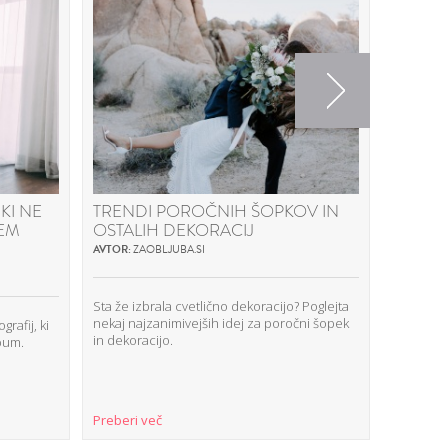
Next
KI NE
TRENDI POROČNIH ŠOPKOV IN
ZMANJ
NEM
OSTALIH DEKORACIJ
STROŠ
CATER
AVTOR:
ZAOBLJUBA.SI
AVTOR:
SU
Sta že izbrala cvetlično dekoracijo? Poglejta
nekaj najzanimivejših idej za poročni šopek
rafij, ki
Pogovarja
in dekoracijo.
lbum.
Supercate
priporoči
poročneg
Preberi več
Preberi 