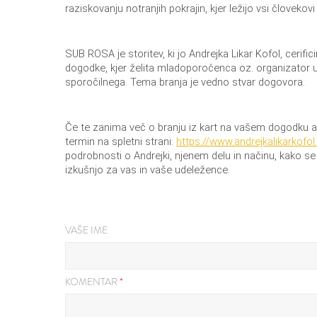
raziskovanju notranjih pokrajin, kjer ležijo vsi človekov
SUB ROSA je storitev, ki jo Andrejka Likar Kofol, cerifi
dogodke, kjer želita mladoporočenca oz. organizator
sporočilnega. Tema branja je vedno stvar dogovora.
Če te zanima več o branju iz kart na vašem dogodku ali 
termin na spletni strani:
https://www.
andrejkalikarkofo
podrobnosti o Andrejki, njenem delu in načinu, kako s
izkušnjo za vas in vaše udeležence.
VAŠE IME
KOMENTAR
*