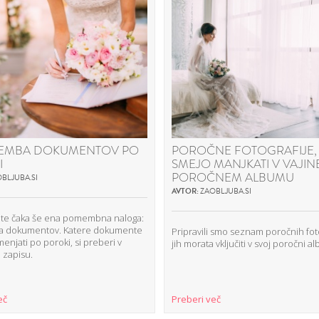
EMBA DOKUMENTOV PO
POROČNE FOTOGRAFIJE, 
I
SMEJO MANJKATI V VAJI
POROČNEM ALBUMU
BLJUBA.SI
AVTOR:
ZAOBLJUBA.SI
 te čaka še ena pomembna naloga:
a dokumentov. Katere dokumente
Pripravili smo seznam poročnih fotog
njati po poroki, si preberi v
jih morata vključiti v svoj poročni a
 zapisu.
eč
Preberi več