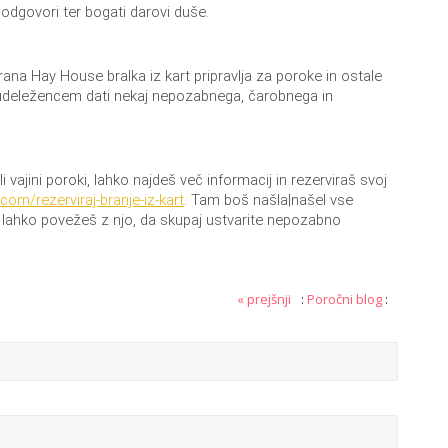
i odgovori ter bogati darovi duše.
cirana Hay House bralka iz kart pripravlja za poroke in ostale
 udeležencem dati nekaj nepozabnega, čarobnega in
vajini poroki, lahko najdeš več informacij in rezerviraš svoj
l.com/
rezerviraj-branje-iz-kart
. Tam boš našla|našel vse
e lahko povežeš z njo, da skupaj ustvarite nepozabno
« prejšnji
:
Poročni blog
: