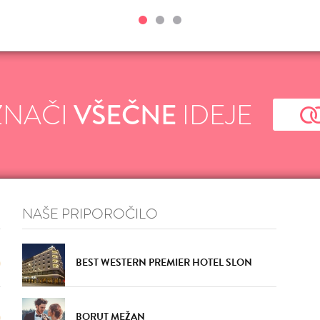
ZNAČI
VŠEČNE
IDEJE
NAŠE PRIPOROČILO
BEST WESTERN PREMIER HOTEL SLON
BORUT MEŽAN