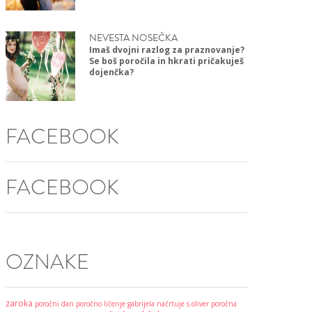
NEVESTA NOSEČKA
Imaš dvojni razlog za praznovanje?
Se boš poročila in hkrati pričakuješ
dojenčka?
FACEBOOK
FACEBOOK
OZNAKE
zaroka
poročni dan
poročno ličenje
gabrijela načrtuje
s.oliver
poročna