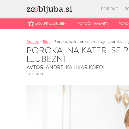
POROKE
P
MOJI PRILJUBLJENI
MOJI PRILJUBLJENI
POROČNI NASVETI
POROČNI NASVETI
POROČ
POROČ
Domov
>
Blog
>
Poroka, na kateri se prebirajo sporočila o 
POROKA, NA KATERI SE 
LJUBEZNI
ANDREJKA LIKAR KOFOL
AVTOR:
10. 8. 2023