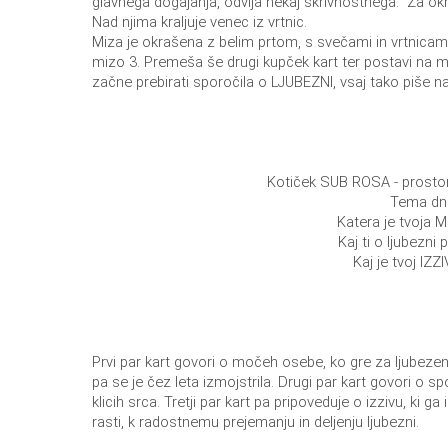
glavnega dogajanja, odvija nekaj skrivnostnega. Za o
Nad njima kraljuje venec iz vrtnic.
Miza je okrašena z belim prtom, s svečami in vrtnica
mizo 3. Premeša še drugi kupček kart ter postavi na mi
začne prebirati sporočila o LJUBEZNI, vsaj tako piše na
Kotiček SUB ROSA - prostor,
Tema dn
Katera je tvoja 
Kaj ti o ljubezni
Kaj je tvoj IZZ
Prvi par kart govori o močeh osebe, ko gre za ljubezen.
pa se je čez leta izmojstrila. Drugi par kart govori o spo
klicih srca. Tretji par kart pa pripoveduje o izzivu, ki g
rasti, k radostnemu prejemanju in deljenju ljubezni.