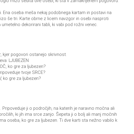
kroglo mizo sedita dve osebi, ki sta v zamaknjenem pogovoru.
mi. Ena oseba meša nekaj podobnega kartam in postavi na
zo še tri. Karte obrne z licem navzgor in osebi nasproti
 umetelno dekorirani tabli, ki vabi pod rožni venec.
 kjer pogovori ostanejo skrivnost.
eva: LJUBEZEN
MOČ, ko gre za ljubezen?
 pripoveduje tvoje SRCE?
IV, ko gre za ljubezen?
 Pripoveduje ji o področjih, na katerih je naravno močna ali
ročilih, ki jih ima srce zanjo. Šepeta ji o bolj ali manj močnih
a ima oseba, ko gre za ljubezen. Ti dve karti sta nežno vabilo k