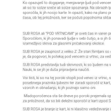
Ko opazuješ to dogajanje, menjavanje ljudi pod vencem iz
ali so to solze sreče ali solze spoznanja. Na obrazih lj
sporočila, ki jih nosijo karte. In opaziš, kako na plano p
časa, ob tej priložnosti, ker se počuti popolnoma slišan
SUB ROSA ali "POD VRTNICAMI" je sveti čas in varen 
Sporočilom, ki jih ponavadi ljudje v sebi čutijo, a si jih 
sramežljivo skriva za glasnimi pričakovanji okolice.
SUB ROSA je zaupnost z veliko Z. Že stari Rimljani so ob
je, da pogovori, ki potekaj pod vencem iz vrtnic, za ve
SUB ROSA predstavlja tudi skrivnosti, ki so ljudem na voljo
Nauki, ki se jih je duša pripravljena naučiti.
Vsi tisti, ki so na tej poroki stopili pod venec iz vrtn
posebnega praznika ljubezni ter zaradi sporočil iz kart,
vzorcih in obnašanju, ki jih poznajo samo oni.
Mladoporočenca sta še dneve po poroki prejemala spo
za priložnost, da so bili deležni sporočil iz kart izpo
SUB ROSA je branje iz kart, ki ni klasično vedeževanje 