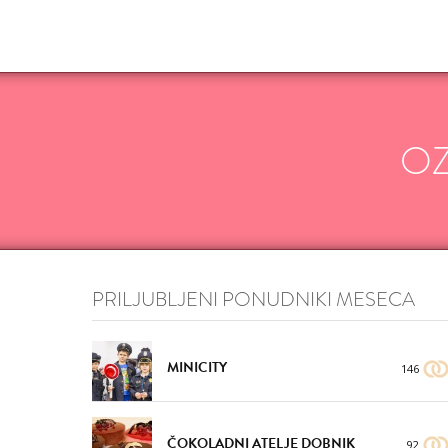
O
PRILJUBLJENI PONUDNIKI MESECA
MINICITY
146
ČOKOLADNI ATELJE DOBNIK
92