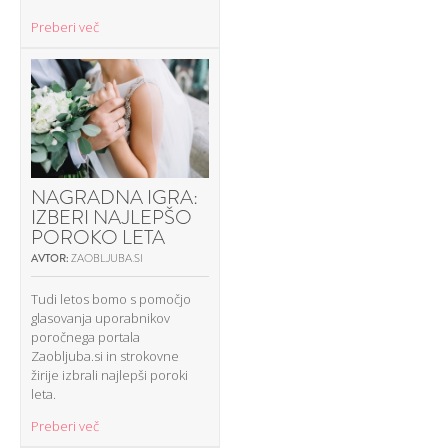
Preberi več
NAGRADNA IGRA:
IZBERI NAJLEPŠO
POROKO LETA
AVTOR:
ZAOBLJUBA.SI
Tudi letos bomo s pomočjo
glasovanja uporabnikov
poročnega portala
Zaobljuba.si in strokovne
žirije izbrali najlepši poroki
leta.
Preberi več