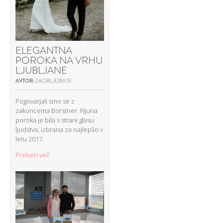
ELEGANTNA
POROKA NA VRHU
LJUBLJANE
AVTOR:
ZAOBLJUBA.SI
Pogovarjali smo se z
zakoncema Borstner. Njuna
poroka je bila s strani glasu
ljudstva, izbrana za najlepšo v
letu 2017.
Preberi več