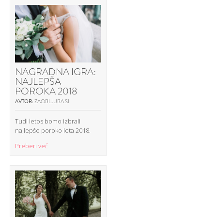
NAGRADNA IGRA:
NAJLEPŠA
POROKA 2018
AVTOR:
ZAOBLJUBA.SI
Tudi letos bomo izbrali
najlepšo poroko leta 2018.
Preberi več