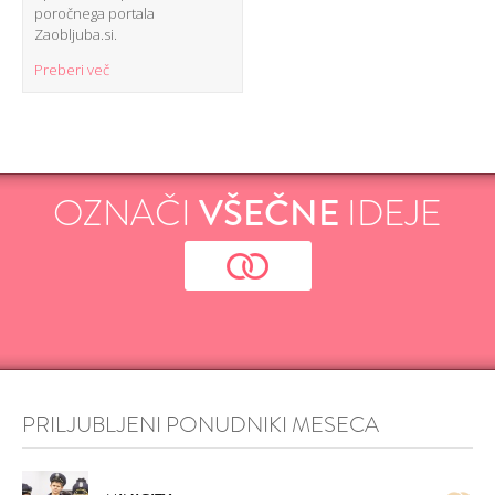
poročnega portala
Zaobljuba.si.
Preberi več
OZNAČI
VŠEČNE
IDEJE
PRILJUBLJENI PONUDNIKI MESECA