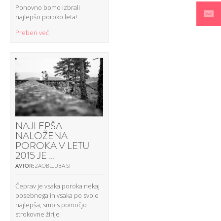
Ponovno bomo izbrali
najlepšo poroko leta!
Preberi več
NAJLEPŠA
NALOŽENA
POROKA V LETU
2015 JE ...
AVTOR:
ZAOBLJUBA.SI
Čeprav je vsaka poroka nekaj
posebnega in vsaka po svoje
najlepša, smo s pomočjo
strokovne žirije