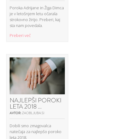
Poroka Adrijane in Žiga Dimca
je v letošnjem letu očarala
strokovno žirijo. Preberi, kaj
sta nam povedala.
Preberi več
NAJLEPŠI POROKI
LETA 2018 ...
AVTOR:
ZAOBLJUBA.SI
Dobili smo zmagovalca
natečaja za najlepšo poroko
leta 2018.