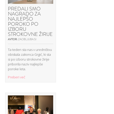
PREDALI SMO
NAGRADO ZA
NAJLEPŠO
POROKO PO
IZBORU
STROKOVNE ŽIRIJE
AVTOR:
ZAOBLJUBA.SI
Ta teden sta nas v uredništvu
obiskala zakonca Grgić, ki sta
si po izboru strokovne žirije
priborila naziv najlepše
poroke leta.
Preberi več