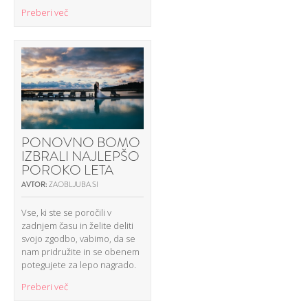
Preberi več
PONOVNO BOMO
IZBRALI NAJLEPŠO
POROKO LETA
AVTOR:
ZAOBLJUBA.SI
Vse, ki ste se poročili v
zadnjem času in želite deliti
svojo zgodbo, vabimo, da se
nam pridružite in se obenem
potegujete za lepo nagrado.
Preberi več