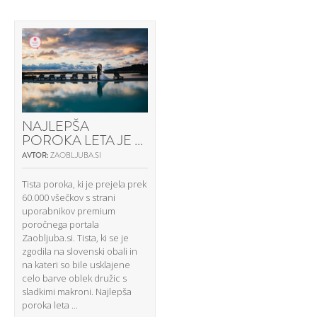
NAJLEPŠA
POROKA LETA JE ...
AVTOR:
ZAOBLJUBA.SI
Tista poroka, ki je prejela prek
60.000 všečkov s strani
uporabnikov premium
poročnega portala
Zaobljuba.si. Tista, ki se je
zgodila na slovenski obali in
na kateri so bile usklajene
celo barve oblek družic s
sladkimi makroni. Najlepša
poroka leta ...