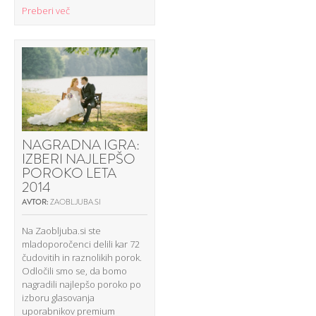
Preberi več
NAGRADNA IGRA:
IZBERI NAJLEPŠO
POROKO LETA
2014
AVTOR:
ZAOBLJUBA.SI
Na Zaobljuba.si ste
mladoporočenci delili kar 72
čudovitih in raznolikih porok.
Odločili smo se, da bomo
nagradili najlepšo poroko po
izboru glasovanja
uporabnikov premium