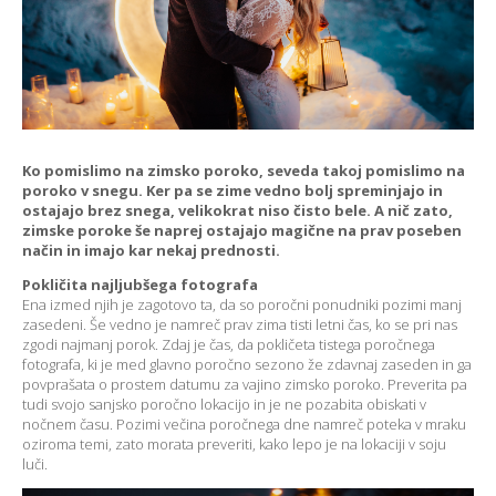
Ko pomislimo na zimsko poroko, seveda takoj pomislimo na
poroko v snegu. Ker pa se zime vedno bolj spreminjajo in
ostajajo brez snega, velikokrat niso čisto bele. A nič zato,
zimske poroke še naprej ostajajo magične na prav poseben
način in imajo kar nekaj prednosti.
Pokličita najljubšega fotografa
Ena izmed njih je zagotovo ta, da so poročni ponudniki pozimi manj
zasedeni. Še vedno je namreč prav zima tisti letni čas, ko se pri nas
zgodi najmanj porok. Zdaj je čas, da pokličeta tistega poročnega
fotografa, ki je med glavno poročno sezono že zdavnaj zaseden in ga
povprašata o prostem datumu za vajino zimsko poroko. Preverita pa
tudi svojo sanjsko poročno lokacijo in je ne pozabita obiskati v
nočnem času. Pozimi večina poročnega dne namreč poteka v mraku
oziroma temi, zato morata preveriti, kako lepo je na lokaciji v soju
luči.