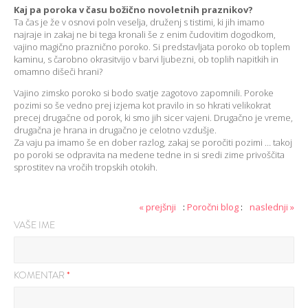
Kaj pa poroka v času božično novoletnih praznikov?
Ta čas je že v osnovi poln veselja, druženj s tistimi, ki jih imamo
najraje in zakaj ne bi tega kronali še z enim čudovitim dogodkom,
vajino magično praznično poroko. Si predstavljata poroko ob toplem
kaminu, s čarobno okrasitvijo v barvi ljubezni, ob toplih napitkih in
omamno dišeči hrani?
Vajino zimsko poroko si bodo svatje zagotovo zapomnili. Poroke
pozimi so še vedno prej izjema kot pravilo in so hkrati velikokrat
precej drugačne od porok, ki smo jih sicer vajeni. Drugačno je vreme,
drugačna je hrana in drugačno je celotno vzdušje.
Za vaju pa imamo še en dober razlog, zakaj se poročiti pozimi … takoj
po poroki se odpravita na medene tedne in si sredi zime privoščita
sprostitev na vročih tropskih otokih.
« prejšnji
:
Poročni blog
:
naslednji »
VAŠE IME
KOMENTAR
*