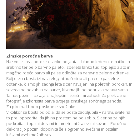
Zimske poročne barve
Na svoji zimski poroki se lahko poigrata s hladno ledeno tematiko in
srebrno ter belo barvno paleto. Izbereta lahko tudi toplejšo zlato in
magično rdečo barvo ali pa se odločita za naravne zelene odtenke.
Bolj drzna bosta izbrala elegantno črnino ali pa celo pastelne
odtenke, ki smo jih zadnja leta sicer navajeni na poletnih porokah. In
seveda ne pozabita na barve, ki vama jih bo ponujala narava sama.
Ta nas pozimi razvaja z najlepšimi sončnimi zahodi. Za prekrasne
fotografije izkoristita barve svojega zimskega sončnega zahoda.
Za piko na i bodo poskrbele snežinke
V kolikor se bosta odločila, da se bosta zaobljubila v naravi, svate na
to prej opozorita, da jih na prostem ne bo zeblo. Sicer pa za njih
poskrbita s toplimi dekami in umetnimi živalskimi kožami. Poročno
dekoracijo pozimi dopolnita še z ogromno svečami in ostalimi
lučkami vseh možnih vrst.