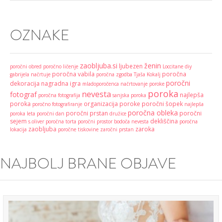
OZNAKE
zaobljuba.si
ženin
ljubezen
poročni obred
poročno ličenje
Loccitane
diy
poročna vabila
poročna
gabrijela načrtuje
poročna zgodba
Tjaša Kokalj
poročni
dekoracija
nagradna igra
mladoporočenca
načrtovanje poroke
poroka
nevesta
fotograf
najlepša
poročna fotografija
sanjska poroka
poroka
organizacija poroke
poročni šopek
poročno fotografiranje
najlepša
poročna obleka
poročni prstan
poročni
poroka leta
poročni dan
družice
sejem
dekliščina
s.oliver
poročna torta
poročni prostor
bodoča nevesta
poročna
zaobljuba
zaroka
lokacija
poročne tiskovine
zaročni prstan
NAJBOLJ BRANE OBJAVE