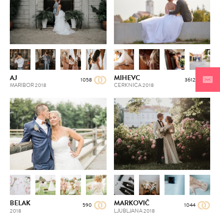
AJ
MIHEVC
1058
3612
MARIBOR
2018
CERKNICA
2018
BELAK
MARKOVIČ
590
1044
2018
LJUBLJANA
2018