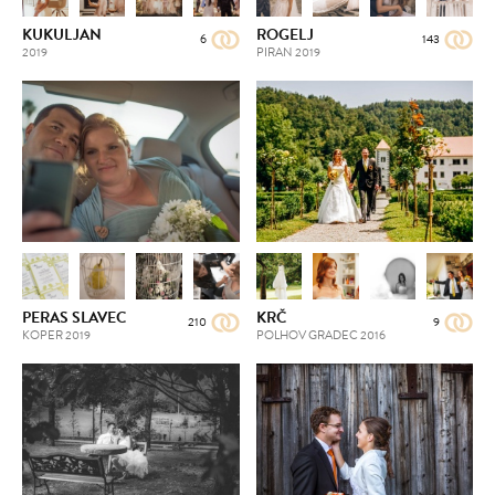
KUKULJAN
ROGELJ
6
143
2019
PIRAN
2019
PERAS SLAVEC
KRČ
210
9
KOPER
2019
POLHOV GRADEC
2016