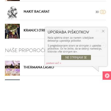
NAKIT BACARAT
33
KRANJCI (TRIO KRANJC)
23
VEČ
NAŠE PRIPOROČILO
THERMANA LAŠKO
BEST WESTERN PREMIER HOTEL SLON
BORUT MEŽAN