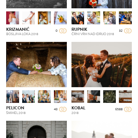
KRIZMANIĆ
RUPNIK
0
32
BOSLJIVA LOKA
2018
ČRNI VRH NAD IDRIJO
2018
PELICON
KOBAL
43
6588
ŠMIHEL
2018
2018