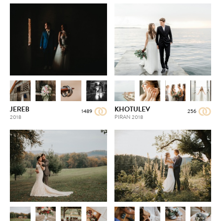
JEREB
KHOTULEV
1489
256
2018
PIRAN
2018