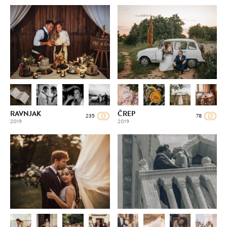
RAVNJAK
ČREP
235
78
2019
2019