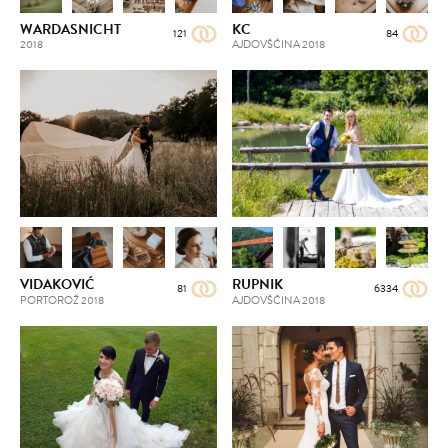
WARDASNICHT
KC
121
84
2018
AJDOVŠČINA
2018
VIDAKOVIĆ
RUPNIK
81
6334
PORTOROŽ
2018
AJDOVŠČINA
2018