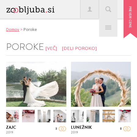
Domov
>
Poroke
POROKE
[
VEČ
]
[
DELI POROKO
]
ZAJC
LUNEŽNIK
3
8
2019
2019