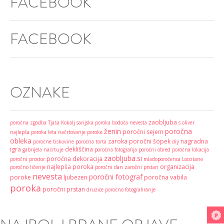
FACEBOOK
FACEBOOK
OZNAKE
zaobljuba
poročna zgodba
Tjaša Kokalj
sanjska poroka
bodoča nevesta
s.oliver
ženin
poročna
poročni sejem
najlepša poroka leta
načrtovanje poroke
obleka
zaroka
poročni šopek
nagradna
poročne tiskovine
poročna torta
diy
igra
dekliščina
gabrijela načrtuje
poročna fotografija
poročni obred
poročna lokacija
zaobljuba.si
poročna dekoracija
poročni prostor
mladoporočenca
Loccitane
najlepša poroka
organizacija
poročno ličenje
poročni dan
zaročni prstan
nevesta
poročni fotograf
poroke
ljubezen
poročna vabila
poroka
poročni prstan
družice
poročno fotografiranje