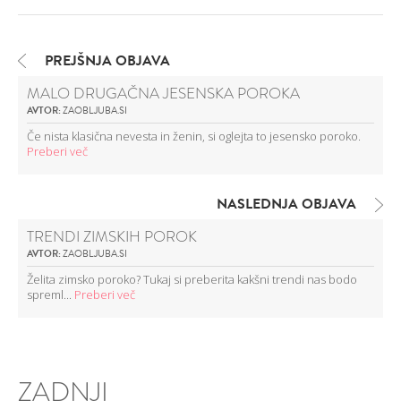
PREJŠNJA OBJAVA
MALO DRUGAČNA JESENSKA POROKA
AVTOR:
ZAOBLJUBA.SI
Če nista klasična nevesta in ženin, si oglejta to jesensko poroko.
Preberi več
NASLEDNJA OBJAVA
TRENDI ZIMSKIH POROK
AVTOR:
ZAOBLJUBA.SI
Želita zimsko poroko? Tukaj si preberita kakšni trendi nas bodo
spreml...
Preberi več
ZADNJI