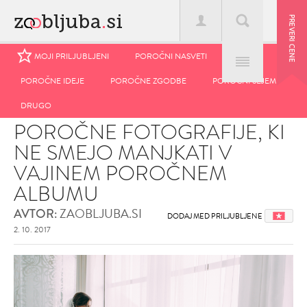
MOJI PRILJUBLJENI
MOJI PRILJUBLJENI
POROČNI NASVETI
POROČNI NASVETI
POROČNE IDEJE
POROČNE IDEJE
POROČNE ZGODBE
POROČNE ZGODBE
POROČNI SEJEM
POROČNI SEJEM
Domov
>
Blog
>
Poročne fotografije, ki ne smejo manjkati v vajinem
DRUGO
DRUGO
poročnem albumu
POROČNE FOTOGRAFIJE, KI
NE SMEJO MANJKATI V
VAJINEM POROČNEM
ALBUMU
ZAOBLJUBA.SI
AVTOR:
DODAJ MED PRILJUBLJENE
2. 10. 2017