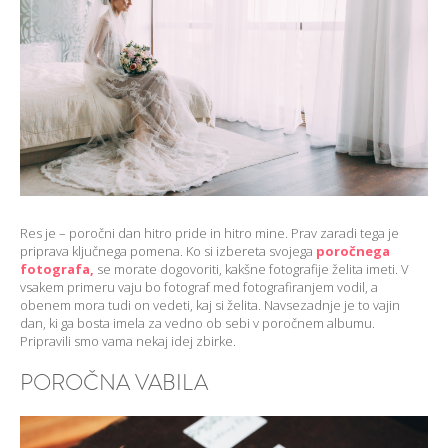
Res je – poročni dan hitro pride in hitro mine. Prav zaradi tega je
priprava ključnega pomena. Ko si izbereta svojega
poročnega
fotografa,
se morate dogovoriti, kakšne fotografije želita imeti. V
vsakem primeru vaju bo fotograf med fotografiranjem vodil, a
obenem mora tudi on vedeti, kaj si želita. Navsezadnje je to vajin
dan, ki ga bosta imela za vedno ob sebi v poročnem albumu.
Pripravili smo vama nekaj idej zbirke.
POROČNA VABILA