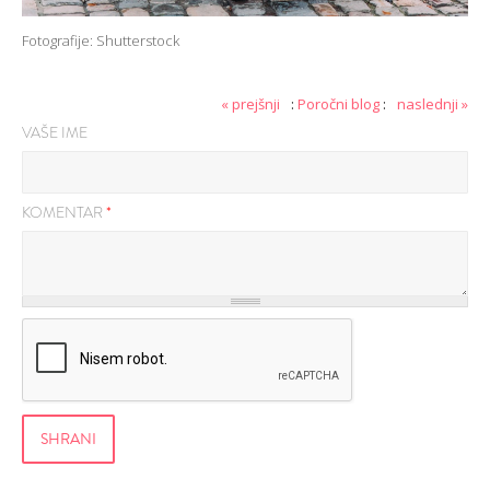
Fotografije: Shutterstock
« prejšnji
:
Poročni blog
:
naslednji »
VAŠE IME
KOMENTAR
*