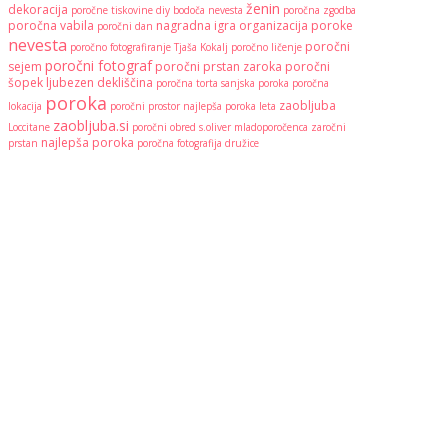
ženin
dekoracija
poročne tiskovine
diy
bodoča nevesta
poročna zgodba
poročna vabila
nagradna igra
organizacija poroke
poročni dan
nevesta
poročni
poročno fotografiranje
Tjaša Kokalj
poročno ličenje
poročni fotograf
sejem
poročni prstan
zaroka
poročni
šopek
ljubezen
dekliščina
poročna torta
sanjska poroka
poročna
poroka
zaobljuba
lokacija
poročni prostor
najlepša poroka leta
zaobljuba.si
Loccitane
poročni obred
s.oliver
mladoporočenca
zaročni
najlepša poroka
prstan
poročna fotografija
družice