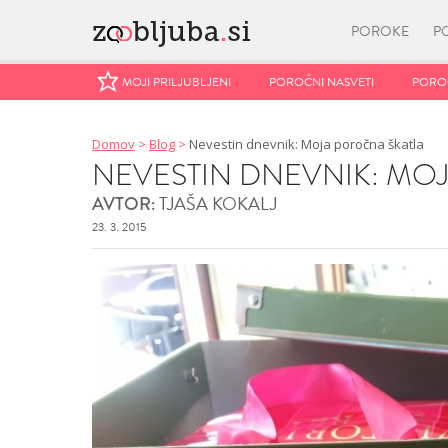
POROKE
P
MOJI PRILJUBLJENI
MOJI PRILJUBLJENI
POROČNI NASVETI
POROČNI NASVETI
POROČ
POROČ
Domov
>
Blog
>
Nevestin dnevnik: Moja poročna škatla
NEVESTIN DNEVNIK: MO
TJAŠA KOKALJ
AVTOR:
23. 3. 2015