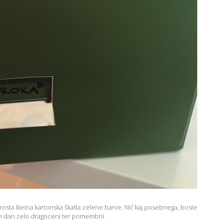
rosta Ikeina kartonska škatla zelene barve. Nič kaj posebnega, boste
ajin dan zelo dragoceni ter pomembni.