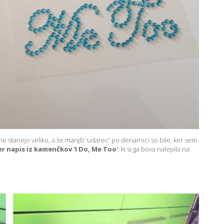
e stanejo veliko, a še manjši 'udarec' po denarnici so bile, ker sem
r napis iz kamenčkov 'I Do, Me Too'
, ki si ga bova nalepila na