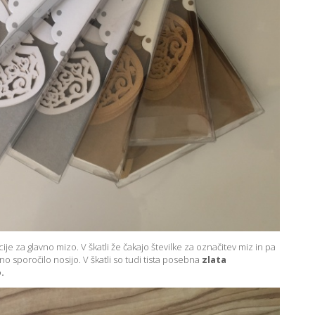
cije za glavno mizo. V škatli že čakajo številke za označitev miz in pa
šno sporočilo nosijo. V škatli so tudi tista posebna
zlata
.