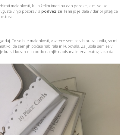
irati malenkosti, ki jih želim imeti na dan poroke, ki mi veliko
avgusta v njo pospravila
podvezico
, ki mi jo je dala v dar prijateljica
prostora.
godaj. To so bile malenkosti, v katere sem se v hipu zaljubila, so mi
atiko, da sem jih počasi nabirala in kupovala. Zaljubila sem se v
e krasili kozarce in bodo na njih napisana imena svatov, tako da