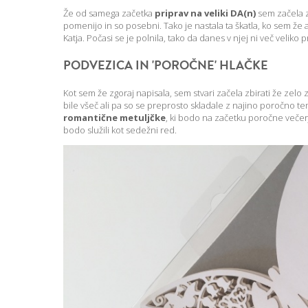
Že od samega začetka
priprav na veliki DA(n)
sem začela zb
pomenijo in so posebni. Tako je nastala ta škatla, ko sem že 
Katja. Počasi se je polnila, tako da danes v njej ni več veliko 
PODVEZICA IN 'POROČNE' HLAČKE
Kot sem že zgoraj napisala, sem stvari začela zbirati že zelo z
bile všeč ali pa so se preprosto skladale z najino poročno tem
romantične metuljčke
, ki bodo na začetku poročne večerj
bodo služili kot sedežni red.