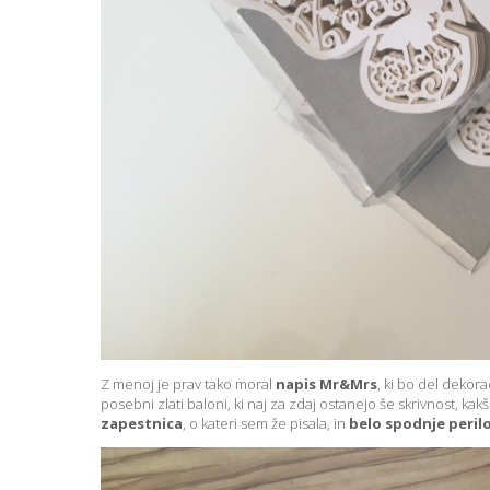
Z menoj je prav tako moral
napis Mr&Mrs
, ki bo del dekora
posebni zlati baloni, ki naj za zdaj ostanejo še skrivnost, kak
zapestnica
, o kateri sem že pisala, in
belo spodnje perilo