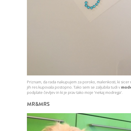
Priznam, da rada nakupujem za poroko, malenkosti, ki sicer n
jih res kupovala postopno. Tako sem se zaljubila tudi v
mode
podplate čevljev in ki je prav tako moje 'nekaj modrega'.
MR&MRS