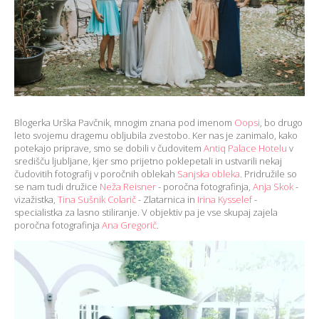
Blogerka Urška Pavčnik, mnogim znana pod imenom
Oopsi
, bo drugo
leto svojemu dragemu obljubila zvestobo. Ker nas je zanimalo, kako
potekajo priprave, smo se dobili v čudovitem
Antiq Palace Hotelu
v
središču ljubljane, kjer smo prijetno poklepetali in ustvarili nekaj
čudovitih fotografij v poročnih oblekah
Sanjska obleka
.
Pridružile so
se nam tudi družice
Neža Reisner
- poročna fotografinja,
Anja Skok
-
vizažistka,
Tina Sušnik Colarič
- Zlatarnica in
Irina Kysselef
-
specialistka za lasno stiliranje. V objektiv pa je vse skupaj zajela
poročna fotografinja
Ana Gregorič
.