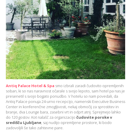
Antiq Palace Hotel & Spa
smo izbrali zaradi čudovito opremljenih
soban, ki so nas naravnost očarale s svojo lepoto, sam hotel pa nas je
presenetil s svojo bogato ponudbo. V hotelu so nam povedali, da
Antiq Palace
ponuja 24-urno recepcijo, namenski Executive Business
Center in konferenčne zmogljivosti, nekaj območij za sprostitev in
branje, dva Lounge bara, zasebni vrt in odprt atrij. Sprejmejo lahko
do 120 gostov. Kot nalašč za organizacijo
čudovite poroke v
središču Ljubljane
, saj nudijo opremljene prostore, ki bodo
zadovoljili še tako zahtevne pare.