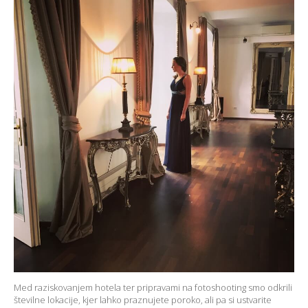
Med raziskovanjem hotela ter pripravami na fotoshooting smo odkrili
številne lokacije, kjer lahko praznujete poroko, ali pa si ustvarite