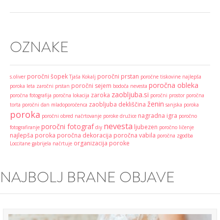
OZNAKE
poročni šopek
poročni prstan
s.oliver
Tjaša Kokalj
poročne tiskovine
najlepša
poročna obleka
poročni sejem
poroka leta
zaročni prstan
bodoča nevesta
zaobljuba.si
zaroka
poročna fotografija
poročna lokacija
poročni prostor
poročna
ženin
zaobljuba
dekliščina
torta
poročni dan
mladoporočenca
sanjska poroka
poroka
nagradna igra
poročni obred
načrtovanje poroke
družice
poročno
nevesta
poročni fotograf
ljubezen
fotografiranje
diy
poročno ličenje
najlepša poroka
poročna dekoracija
poročna vabila
poročna zgodba
organizacija poroke
Loccitane
gabrijela načrtuje
NAJBOLJ BRANE OBJAVE