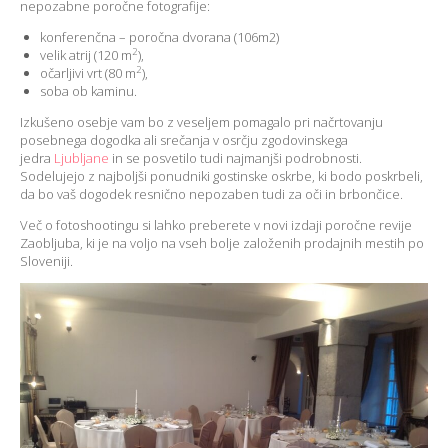
nepozabne poročne fotografije:
konferenčna – poročna dvorana (106m2)
2
velik atrij (120 m
),
2
očarljivi vrt (80 m
),
soba ob kaminu.
Izkušeno osebje vam bo z veseljem pomagalo pri načrtovanju
posebnega dogodka ali srečanja v osrčju zgodovinskega
jedra
Ljubljane
in se posvetilo tudi najmanjši podrobnosti.
Sodelujejo z najboljši ponudniki gostinske oskrbe, ki bodo poskrbeli,
da bo vaš dogodek resnično nepozaben tudi za oči in brbončice.
Več o fotoshootingu si lahko preberete v novi izdaji poročne revije
Zaobljuba, ki je na voljo na vseh bolje založenih prodajnih mestih po
Sloveniji.