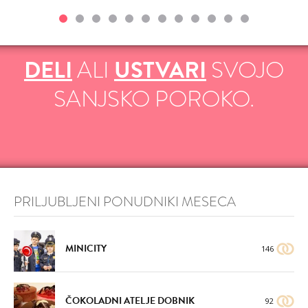
DELI
ALI
USTVARI
SVOJO
SANJSKO POROKO.
PRILJUBLJENI PONUDNIKI MESECA
MINICITY
146
ČOKOLADNI ATELJE DOBNIK
92