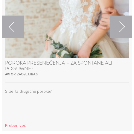
Previous
Next
POROKA PRESENEČENJA – ZA SPONTANE ALI
POGUMNE?
AVTOR:
ZAOBLJUBA.SI
Si želita drugačne poroke?
Preberi več