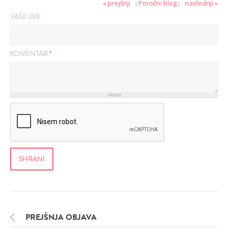
« prejšnji
:
Poročni blog
:
naslednji »
VAŠE IME
KOMENTAR
*
PREJŠNJA OBJAVA