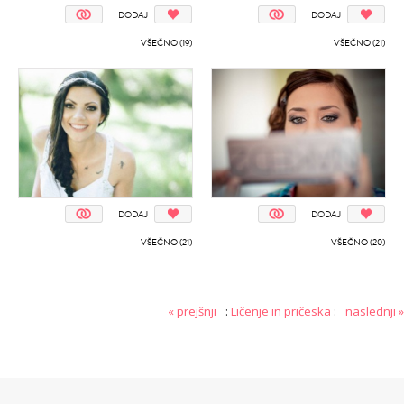
DODAJ
DODAJ
VŠEČNO (19)
VŠEČNO (21)
DODAJ
DODAJ
VŠEČNO (21)
VŠEČNO (20)
« prejšnji
:
Ličenje in pričeska
:
naslednji »