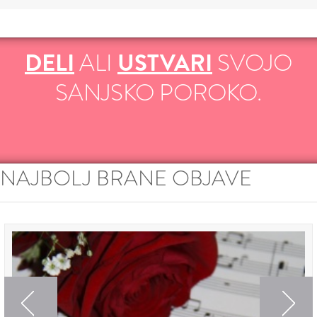
DELI
ALI
USTVARI
SVOJO
SANJSKO POROKO.
NAJBOLJ BRANE OBJAVE
Previous
Next