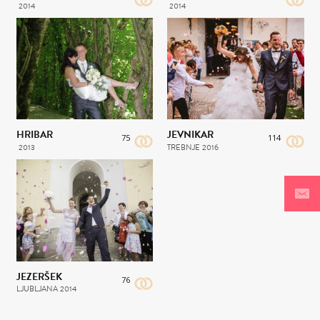
2014
2014
HRIBAR
JEVNIKAR
75
114
2013
TREBNJE
2016
JEZERŠEK
76
LJUBLJANA
2014