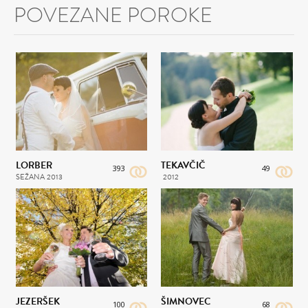
POVEZANE POROKE
LORBER
TEKAVČIČ
393
49
SEŽANA
2013
2012
JEZERŠEK
ŠIMNOVEC
100
68