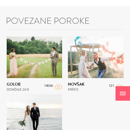
POVEZANE POROKE
GOLOB
NOVŠAK
14066
121
DOMŽALE
2015
KRŠKO