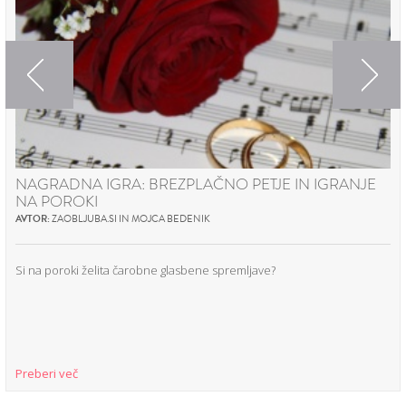
Previous
Next
NAGRADNA IGRA: BREZPLAČNO PETJE IN IGRANJE
NA POROKI
AVTOR:
ZAOBLJUBA.SI IN MOJCA BEDENIK
Si na poroki želita čarobne glasbene spremljave?
Preberi več