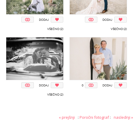
DODAJ
DODAJ
VŠEČNO (2)
VŠEČNO (2)
DODAJ
0
DODAJ
VŠEČNO (2)
« prejšnji
:
Poročni fotograf
:
naslednji »