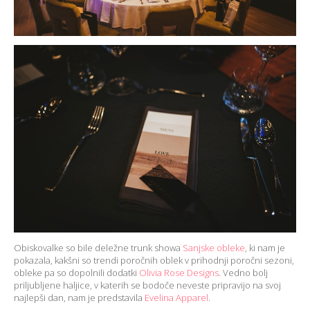
Obiskovalke so bile deležne trunk showa
Sanjske obleke
, ki nam je
pokazala, kakšni so trendi poročnih oblek v prihodnji poročni sezoni,
obleke pa so dopolnili dodatki
Olivia Rose Designs
. Vedno bolj
priljubljene haljice, v katerih se bodoče neveste pripravijo na svoj
najlepši dan, nam je predstavila
Evelina Apparel
.