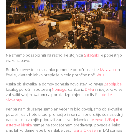
Ne smemo pozabiti niti na raznolike stojnice
Slik!-Slik!
, ki popestrijo
vsako zabavo.
Bodoče neveste pa so lahko pomerile poročni nakit iz
Malalana
in
čevlje, v katerih lahko preplešejo celo poročno noč
Shuz
.
Vsaka obiskovalka je domov odnesla novo številko revije
Zaobljuba
,
katalog poročnih potovanj
Nomago
, darilce iz
DM-a
in idejo, kako se
zahvaliti svojim svatom na poroki...izpolnjen loto listič
Loterije
Slovenija
.
Ker pa nam druženje samo en večer ni bilo dovolj, smo obiskovalke
povabili, da v hotelu tudi prenočijo in se nam pridružijo še naslednji
dan, ko smo za njih pripravili zanimive delavnice.
Medved Višnjar
estetska klinika
nam je na sproščenem predavanju povedala, kako
smo lahko dame lepe brez slabe vesti,
Jasna Oklešen
in DM sta nas