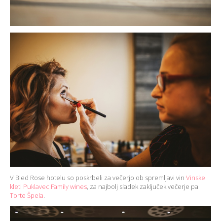
V Bled Rose hotelu so poskrbeli za večerjo ob spremljavi vin
Vinske
kleti Puklavec Family wines
, za najbolj sladek zaključek večerje pa
Torte Špela
.