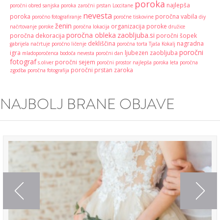
poroka
najlepša
poročni obred
sanjska poroka
zaročni prstan
Loccitane
nevesta
poroka
poročna vabila
poročno fotografiranje
poročne tiskovine
diy
ženin
organizacija poroke
načrtovanje poroke
poročna lokacija
družice
poročna obleka
zaobljuba.si
poročna dekoracija
poročni šopek
dekliščina
nagradna
gabrijela načrtuje
poročno ličenje
poročna torta
Tjaša Kokalj
poročni
igra
ljubezen
zaobljuba
mladoporočenca
bodoča nevesta
poročni dan
fotograf
poročni sejem
s.oliver
poročni prostor
najlepša poroka leta
poročna
poročni prstan
zaroka
zgodba
poročna fotografija
NAJBOLJ BRANE OBJAVE
Previous
Next