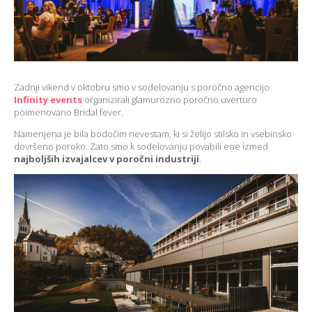
Zadnji vikend v oktobru smo v sodelovanju s poročno agencijo
Infinity events
organizirali glamurozno poročno uverturo
poimenovano Bridal fever.
Namenjena je bila bodočim nevestam, ki si želijo stilsko in vsebinsko
dovršeno poroko. Zato smo k sodelovanju povabili ene izmed
najboljših izvajalcev v poročni industriji
.