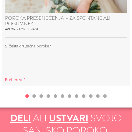
POROKA PRESENEČENJA – ZA SPONTANE ALI
POGUMNE?
AVTOR:
ZAOBLJUBA.SI
Si želita drugačne poroke?
Preberi več
DELI
ALI
USTVARI
SVOJO
SANJSKO POROKO.