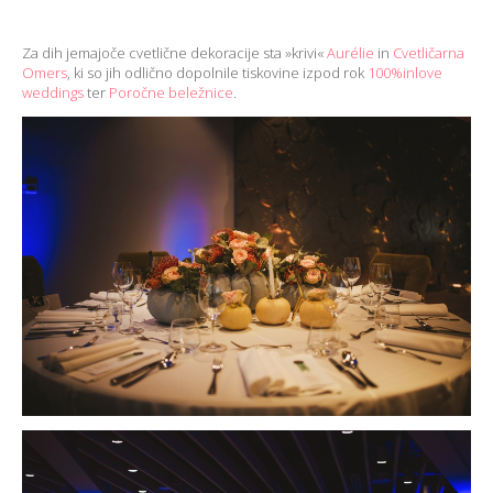
Za dih jemajoče cvetlične dekoracije sta »krivi«
Aurélie
in
Cvetličarna
Omers
, ki so jih odlično dopolnile tiskovine izpod rok
100%inlove
weddings
ter
Poročne beležnice
.