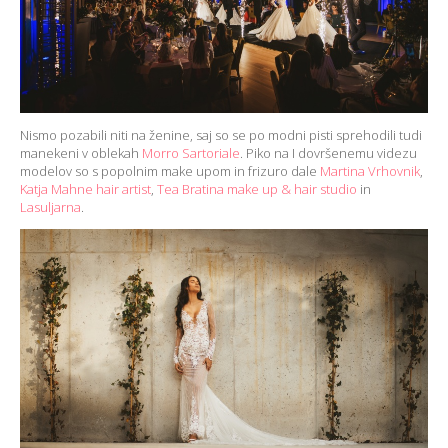
Nismo pozabili niti na ženine, saj so se po modni pisti sprehodili tudi
manekeni v oblekah
Morro Sartoriale
. Piko na I dovršenemu videzu
modelov so s popolnim make upom in frizuro dale
Martina Vrhovnik
,
Katja Mahne hair artist
,
Tea Bratina make up & hair studio
in
Lasuljarna
.