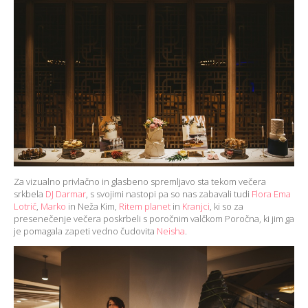
Za vizualno privlačno in glasbeno spremljavo sta tekom večera
srkbela
DJ Darmar
, s svojimi nastopi pa so nas zabavali tudi
Flora Ema
Lotrič
,
Marko
in Neža Kim,
Ritem planet
in
Kranjci
, ki so za
presenečenje večera poskrbeli s poročnim valčkom Poročna, ki jim ga
je pomagala zapeti vedno čudovita
Neisha
.