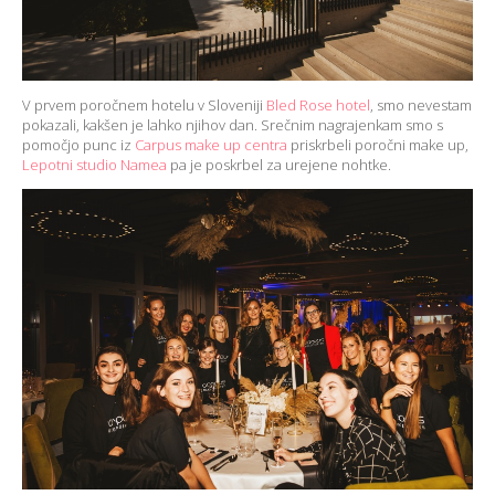
V prvem poročnem hotelu v Sloveniji
Bled Rose hotel
, smo nevestam
pokazali, kakšen je lahko njihov dan. Srečnim nagrajenkam smo s
pomočjo punc iz
Carpus make up centra
priskrbeli poročni make up,
Lepotni studio Namea
pa je poskrbel za urejene nohtke.