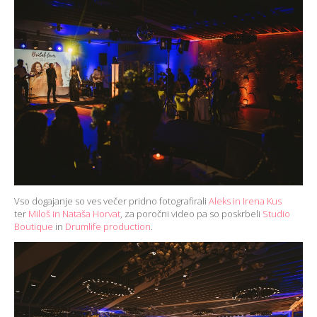
Vso dogajanje so ves večer pridno fotografirali
Aleks in Irena Kus
ter
Miloš in Nataša Horvat
, za poročni video pa so poskrbeli
Studio
Boutique
in
Drumlife production
.