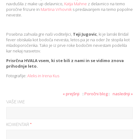
navdušila z make up delavnico,
Katja Mahne
z delavnico na temo
poročne frizure in
Martina Vrhovnik
s predavanjem na temo popolne
neveste.
Posebna zahvala gre naši voditeljici,
Teji Jugovic
, ki je lanski Bridal
fever obiskala kot bodoča nevesta, letos pa je na oder že stopila kot
mladoporočenka. Tako je iz prve roke bodočim nevestam podelila
kar nekaj nasvetov.
Prisrčna HVALA vsem, ki ste bili z nami in se vidimo znova
prihodnje leto.
Fotografije:
Aleks in Irena Kus
« prejšnji
:
Poročni blog
:
naslednji »
VAŠE IME
KOMENTAR
*