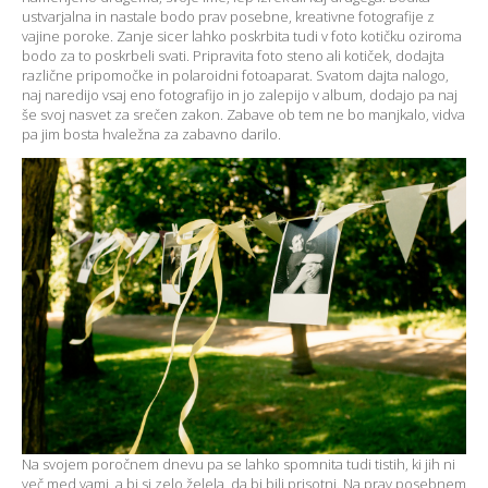
ustvarjalna in nastale bodo prav posebne, kreativne fotografije z
vajine poroke. Zanje sicer lahko poskrbita tudi v foto kotičku oziroma
bodo za to poskrbeli svati. Pripravita foto steno ali kotiček, dodajta
različne pripomočke in polaroidni fotoaparat. Svatom dajta nalogo,
naj naredijo vsaj eno fotografijo in jo zalepijo v album, dodajo pa naj
še svoj nasvet za srečen zakon. Zabave ob tem ne bo manjkalo, vidva
pa jim bosta hvaležna za zabavno darilo.
Na svojem poročnem dnevu pa se lahko spomnita tudi tistih, ki jih ni
več med vami, a bi si zelo želela, da bi bili prisotni. Na prav posebnem