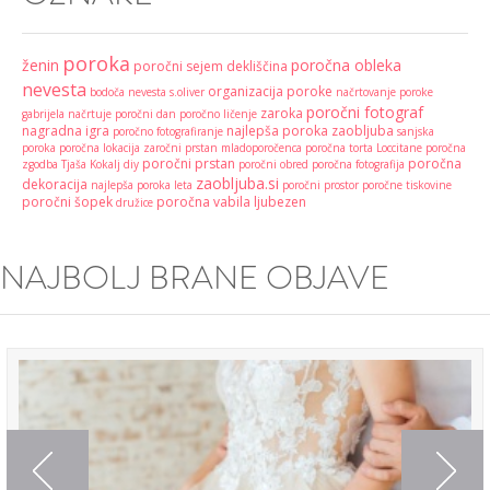
poroka
ženin
poročna obleka
poročni sejem
dekliščina
nevesta
organizacija poroke
bodoča nevesta
s.oliver
načrtovanje poroke
poročni fotograf
zaroka
gabrijela načrtuje
poročni dan
poročno ličenje
nagradna igra
najlepša poroka
zaobljuba
poročno fotografiranje
sanjska
poroka
poročna lokacija
zaročni prstan
mladoporočenca
poročna torta
Loccitane
poročna
poročni prstan
poročna
zgodba
Tjaša Kokalj
diy
poročni obred
poročna fotografija
zaobljuba.si
dekoracija
najlepša poroka leta
poročni prostor
poročne tiskovine
poročni šopek
poročna vabila
ljubezen
družice
NAJBOLJ BRANE OBJAVE
Previous
Next