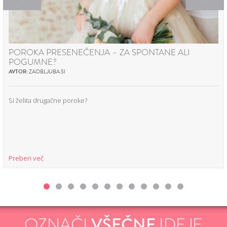
POROKA PRESENEČENJA – ZA SPONTANE ALI
POGUMNE?
AVTOR:
ZAOBLJUBA.SI
Si želita drugačne poroke?
Preberi več
OZNAČI
VŠEČNE
IDEJE