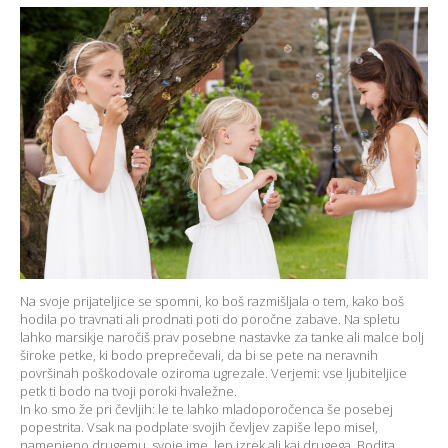
Na svoje prijateljice se spomni, ko boš razmišljala o tem, kako boš
hodila po travnati ali prodnati poti do poročne zabave. Na spletu
lahko marsikje naročiš prav posebne nastavke za tanke ali malce bolj
široke petke, ki bodo preprečevali, da bi se pete na neravnih
površinah poškodovale oziroma ugrezale. Verjemi: vse ljubiteljice
petk ti bodo na tvoji poroki hvaležne.
In ko smo že pri čevljih: le te lahko mladoporočenca še posebej
popestrita. Vsak na podplate svojih čevljev zapiše lepo misel,
namenjeno drugemu, svoje ime, lep izrek ali kaj drugega. Bodita