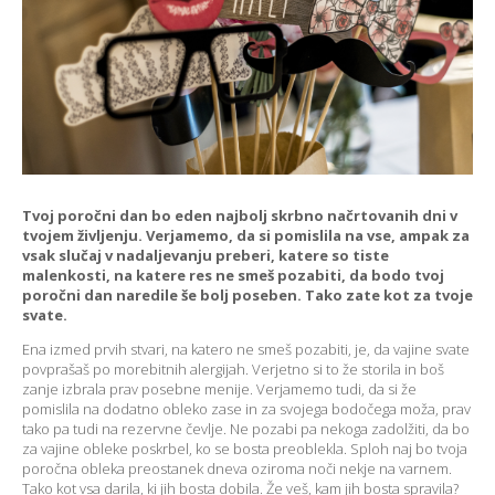
Tvoj poročni dan bo eden najbolj skrbno načrtovanih dni v
tvojem življenju. Verjamemo, da si pomislila na vse, ampak za
vsak slučaj v nadaljevanju preberi, katere so tiste
malenkosti, na katere res ne smeš pozabiti, da bodo tvoj
poročni dan naredile še bolj poseben. Tako zate kot za tvoje
svate.
Ena izmed prvih stvari, na katero ne smeš pozabiti, je, da vajine svate
povprašaš po morebitnih alergijah. Verjetno si to že storila in boš
zanje izbrala prav posebne menije. Verjamemo tudi, da si že
pomislila na dodatno obleko zase in za svojega bodočega moža, prav
tako pa tudi na rezervne čevlje. Ne pozabi pa nekoga zadolžiti, da bo
za vajine obleke poskrbel, ko se bosta preoblekla. Sploh naj bo tvoja
poročna obleka preostanek dneva oziroma noči nekje na varnem.
Tako kot vsa darila, ki jih bosta dobila. Že veš, kam jih bosta spravila?