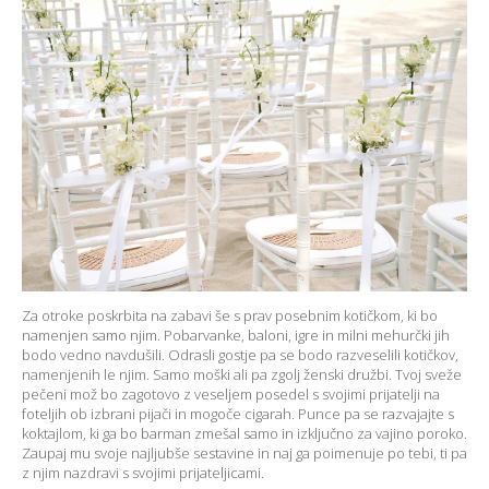
Za otroke poskrbita na zabavi še s prav posebnim kotičkom, ki bo
namenjen samo njim. Pobarvanke, baloni, igre in milni mehurčki jih
bodo vedno navdušili. Odrasli gostje pa se bodo razveselili kotičkov,
namenjenih le njim. Samo moški ali pa zgolj ženski družbi. Tvoj sveže
pečeni mož bo zagotovo z veseljem posedel s svojimi prijatelji na
foteljih ob izbrani pijači in mogoče cigarah. Punce pa se razvajajte s
koktajlom, ki ga bo barman zmešal samo in izključno za vajino poroko.
Zaupaj mu svoje najljubše sestavine in naj ga poimenuje po tebi, ti pa
z njim nazdravi s svojimi prijateljicami.