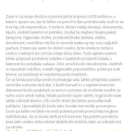
Zase in za svoje družice oziroma priče pripravi »SOS torbico«, v
katero spravi vse, kar bi lahko na poročni dan potrebovala, tudi če se
ti ta hip zdi nepotrebno. V torbico shrani nekaj denarja, dokumente,
ključe, mobilni telefon in polnilec. Dodaj še majhen šivalni paket,
tampone, higienske vložke, protibolečinske tablete, obliže,
deodorant, osvežilne robčke in seveda make up ter svoj najljubši
parfum. Potem pa samo še določi osebo, ki bo imela to torbico
vedno s seboj in bo cel čas nekje blizu tebe. Tudi vajinim svatom
lahko pripraviš podobne izdelke v toaletnih prostorih lokala, v
katerem bo potekala zabava. Zelo veseli bodo deodoranta, vlažilnih
in navadnih robčkov, ostalih higienskih pripomočkov, poleti pa tudi
kreme za sončenje in repelenta proti insektom.
Če se bosta poročila sredi vročinskega vala, lahko priskrbita svatom
senčnike oziroma dežnike. V belih barvah in z vajinimi imeni ter
datumom bodo poskrbeli za senco oziroma ob vročinski nevihti za
suho oazo sredi naliva, hkrati pa bodo super darilo, ki ga bodo svati
lahko odnesli domov. Ob vročih dneh jim lahko ponudita tudi
pahljače. Uporabljali jih bodo tako ženske kot moški, preverjeno.
Sicer pa lahko moškim na vroči poletni poroki povezneta na glavo
tudi klobuke, da se bodo skrili pred soncem. Na poletni poroki bo
prav tako vedno dobrodošel sladoledni kotiček, tako za odrasle kot
za otroke.