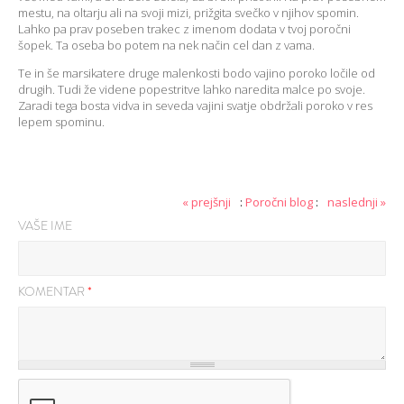
mestu, na oltarju ali na svoji mizi, prižgita svečko v njihov spomin.
Lahko pa prav poseben trakec z imenom dodata v tvoj poročni
šopek. Ta oseba bo potem na nek način cel dan z vama.
Te in še marsikatere druge malenkosti bodo vajino poroko ločile od
drugih. Tudi že videne popestritve lahko naredita malce po svoje.
Zaradi tega bosta vidva in seveda vajini svatje obdržali poroko v res
lepem spominu.
« prejšnji
:
Poročni blog
:
naslednji »
VAŠE IME
KOMENTAR
*