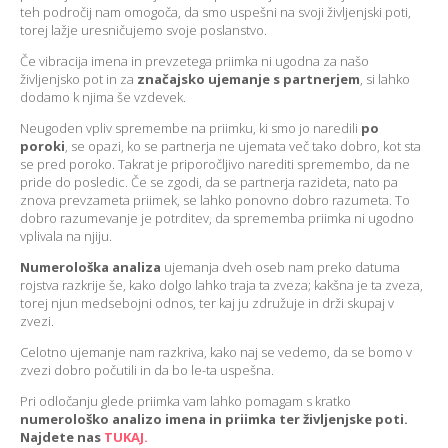
teh področij nam omogoča, da smo uspešni na svoji življenjski poti,
torej lažje uresničujemo svoje poslanstvo.
Če vibracija imena in prevzetega priimka ni ugodna za našo
življenjsko pot in za
značajsko ujemanje s partnerjem
, si lahko
dodamo k njima še vzdevek.
Neugoden vpliv spremembe na priimku, ki smo jo naredili
po
poroki
, se opazi, ko se partnerja ne ujemata več tako dobro, kot sta
se pred poroko. Takrat je priporočljivo narediti spremembo, da ne
pride do posledic. Če se zgodi, da se partnerja razideta, nato pa
znova prevzameta priimek, se lahko ponovno dobro razumeta. To
dobro razumevanje je potrditev, da sprememba priimka ni ugodno
vplivala na njiju.
Numerološka analiza
ujemanja dveh oseb nam preko datuma
rojstva razkrije še, kako dolgo lahko traja ta zveza; kakšna je ta zveza,
torej njun medsebojni odnos, ter kaj ju združuje in drži skupaj v
zvezi.
Celotno ujemanje nam razkriva, kako naj se vedemo, da se bomo v
zvezi dobro počutili in da bo le-ta uspešna.
Pri odločanju glede priimka vam lahko pomagam s kratko
numerološko analizo imena in priimka ter življenjske poti.
Najdete nas
TUKAJ.