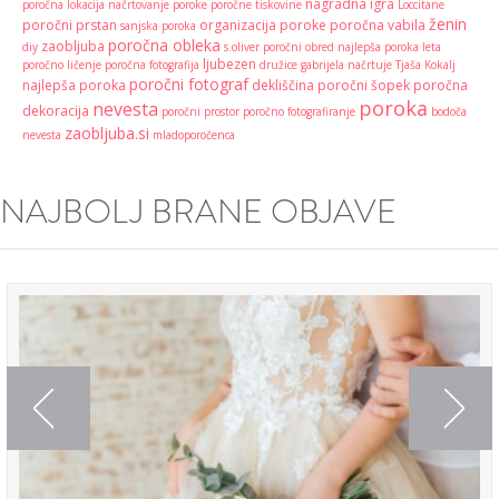
nagradna igra
poročna lokacija
načrtovanje poroke
poročne tiskovine
Loccitane
ženin
poročni prstan
organizacija poroke
poročna vabila
sanjska poroka
poročna obleka
zaobljuba
diy
s.oliver
poročni obred
najlepša poroka leta
ljubezen
poročno ličenje
poročna fotografija
družice
gabrijela načrtuje
Tjaša Kokalj
poročni fotograf
najlepša poroka
dekliščina
poročni šopek
poročna
poroka
nevesta
dekoracija
poročni prostor
poročno fotografiranje
bodoča
zaobljuba.si
nevesta
mladoporočenca
NAJBOLJ BRANE OBJAVE
Previous
Next