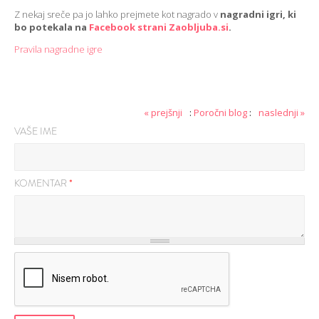
Z nekaj sreče pa jo lahko prejmete kot nagrado v
nagradni igri, ki
bo potekala na
Facebook strani Zaobljuba.si
.
Pravila nagradne igre
« prejšnji
:
Poročni blog
:
naslednji »
VAŠE IME
KOMENTAR
*