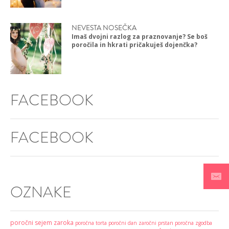
NEVESTA NOSEČKA
Imaš dvojni razlog za praznovanje? Se boš
poročila in hkrati pričakuješ dojenčka?
FACEBOOK
FACEBOOK
OZNAKE
poročni sejem
zaroka
poročna torta
poročni dan
zaročni prstan
poročna zgodba