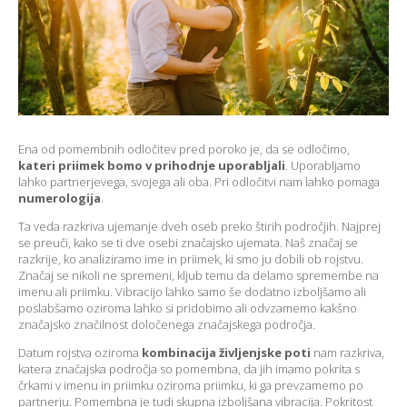
Ena od pomembnih odločitev pred poroko je, da se odločimo,
kateri priimek bomo v prihodnje uporabljali
. Uporabljamo
lahko partnerjevega, svojega ali oba. Pri odločitvi nam lahko pomaga
numerologija
.
Ta veda razkriva ujemanje dveh oseb preko štirih področjih. Najprej
se preuči, kako se ti dve osebi značajsko ujemata. Naš značaj se
razkrije, ko analiziramo ime in priimek, ki smo ju dobili ob rojstvu.
Značaj se nikoli ne spremeni, kljub temu da delamo spremembe na
imenu ali priimku. Vibracijo lahko samo še dodatno izboljšamo ali
poslabšamo oziroma lahko si pridobimo ali odvzamemo kakšno
značajsko značilnost določenega značajskega področja.
Datum rojstva oziroma
kombinacija življenjske poti
nam razkriva,
katera značajska področja so pomembna, da jih imamo pokrita s
črkami v imenu in priimku oziroma priimku, ki ga prevzamemo po
partnerju. Pomembna je tudi skupna izboljšana vibracija. Pokritost