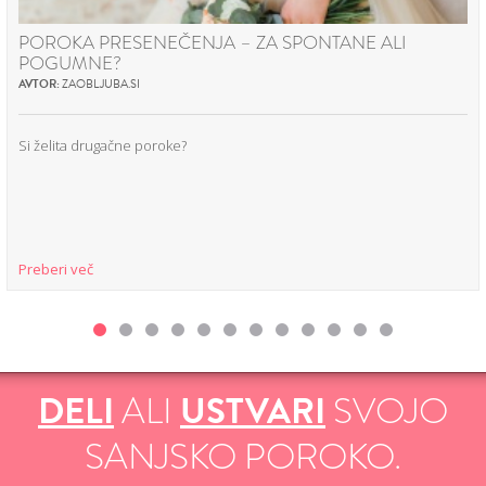
POROKA PRESENEČENJA – ZA SPONTANE ALI
POGUMNE?
AVTOR:
ZAOBLJUBA.SI
Si želita drugačne poroke?
Preberi več
DELI
ALI
USTVARI
SVOJO
SANJSKO POROKO.