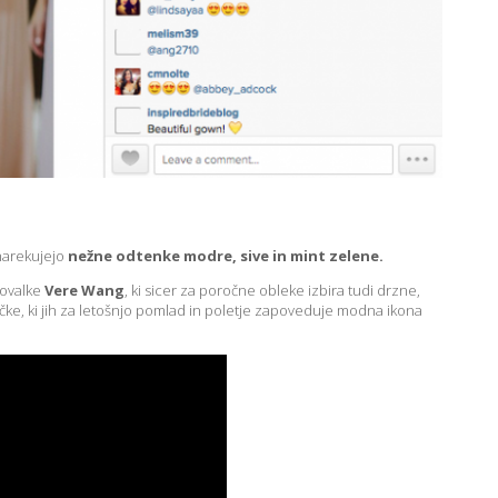
narekujejo
nežne odtenke modre, sive in mint zelene.
kovalke
Vere Wang
, ki sicer za poročne obleke izbira tudi drzne,
ičke, ki jih za letošnjo pomlad in poletje zapoveduje modna ikona