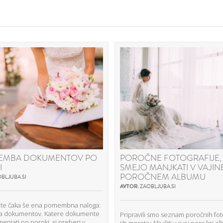
EMBA DOKUMENTOV PO
POROČNE FOTOGRAFIJE, 
I
SMEJO MANJKATI V VAJI
POROČNEM ALBUMU
BLJUBA.SI
AVTOR:
ZAOBLJUBA.SI
 te čaka še ena pomembna naloga:
a dokumentov. Katere dokumente
Pripravili smo seznam poročnih fotog
njati po poroki, si preberi v
jih morata vključiti v svoj poročni a