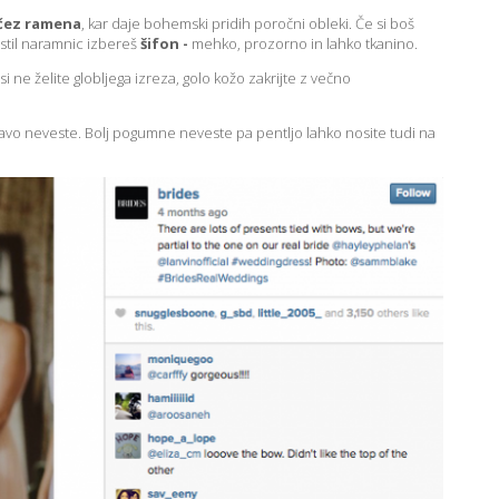
čez ramena
, kar daje bohemski pridih poročni obleki. Če si boš
 stil naramnic izbereš
šifon -
mehko, prozorno in lahko tkanino.
ki si ne želite globljega izreza, golo kožo zakrijte z večno
stavo neveste. Bolj pogumne neveste pa pentljo lahko nosite tudi na