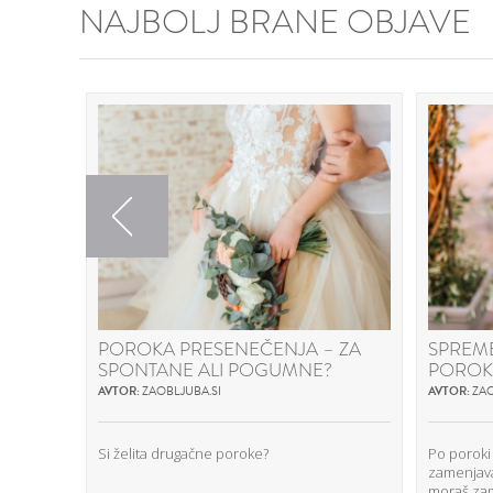
NAJBOLJ BRANE OBJAVE
Previous
POROKA PRESENEČENJA – ZA
SPREM
SPONTANE ALI POGUMNE?
POROK
AVTOR:
ZAOBLJUBA.SI
AVTOR:
ZAO
Si želita drugačne poroke?
Po poroki
zamenjav
moraš zame