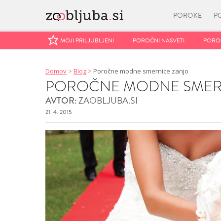
POROKE
P
MOJI PRILJUBLJENI
MOJI PRILJUBLJENI
POROČNI NASVETI
POROČNI NASVETI
POROČ
POROČ
Domov
>
Blog
>
Poročne modne smernice zanjo
POROČNE MODNE SMER
ZAOBLJUBA.SI
AVTOR:
21. 4. 2015