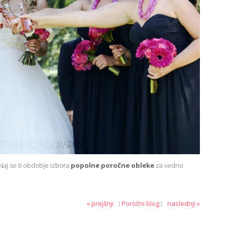
 Naj se ti obdobje izbora
popolne poročne obleke
za vedno
« prejšnji
:
Poročni blog
:
naslednji »