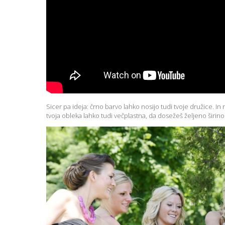
Sicer pa ideja: črno barvo lahko nosijo tudi tvoje družice. In
tvoja obleka lahko tudi večplastna, da dosežeš željeno širino