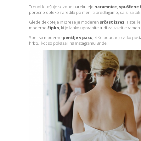
Trendi letošnje sezone narekujejo
naramnice, spuščene 
poročno obleko naredila po meri, ti predlagamo, da si za tak
Glede dekloteja in izreza je moderen
srčast izrez
. Tiste, 
moderno
čipko
, ki jo lahko uporabite tudi za zakritje ramen.
Spet so moderne
pentlje v pasu
, ki še poudarijo vitko po
hrbtu, kot so pokazali na Instagramu Bride: