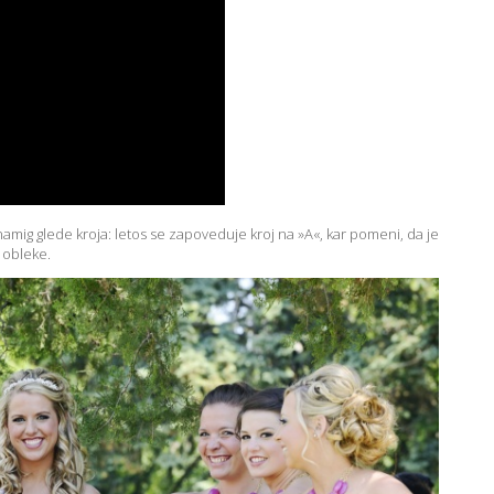
 namig glede kroja: letos se zapoveduje kroj na »A«, kar pomeni, da je
 obleke.