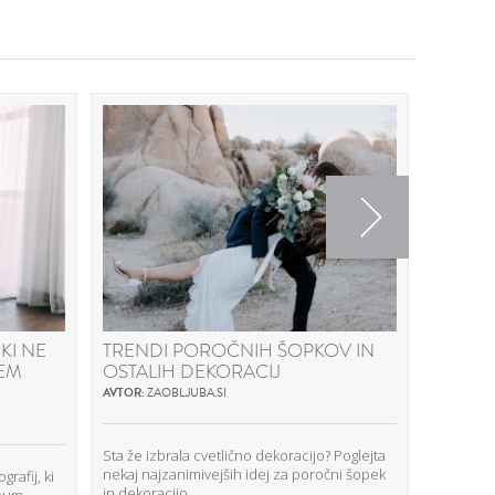
Next
KI NE
TRENDI POROČNIH ŠOPKOV IN
ZMANJ
NEM
OSTALIH DEKORACIJ
STROŠ
CATER
AVTOR:
ZAOBLJUBA.SI
AVTOR:
SU
Sta že izbrala cvetlično dekoracijo? Poglejta
nekaj najzanimivejših idej za poročni šopek
rafij, ki
Pogovarja
in dekoracijo.
lbum.
Supercate