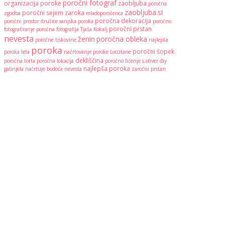
poročni fotograf
organizacija poroke
zaobljuba
poročna
zaobljuba.si
poročni sejem
zaroka
zgodba
mladoporočenca
poročna dekoracija
poročni prostor
družice
sanjska poroka
poročno
poročni prstan
fotografiranje
poročna fotografija
Tjaša Kokalj
nevesta
ženin
poročna obleka
poročne tiskovine
najlepša
poroka
poročni šopek
poroka leta
načrtovanje poroke
Loccitane
dekliščina
poročna torta
poročna lokacija
poročno ličenje
s.oliver
diy
najlepša poroka
gabrijela načrtuje
bodoča nevesta
zaročni prstan