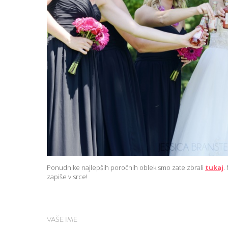
Ponudnike najlepših poročnih oblek smo zate zbrali
tukaj
.
zapiše v srce!
VAŠE IME