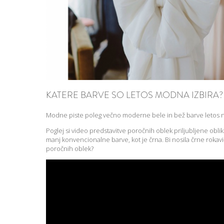
KATERE BARVE SO LETOS MODNA IZBIRA?
Modne piste poleg večno moderne bele in bež barve letos 
Poglej si video predstavitve poročnih oblek priljubljene obli
manj konvencionalne barve, kot je črna. Bi nosila črne rokav
poročnih oblek?