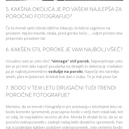
5. KAKŠNA OKOLICA JE PO VAŠEM NAJLEPŠA ZA
POROČNO FOTOGRAFIJO?
Če bi morali sami izbrati idilično lokacijo, bi bila ta zagotovo na
prostem. Naj bo travnik, obala, pred gorsko kočo ..., odprt prostor ima
preprosto poseben čar.
6. KAKŠEN STIL POROKE JE VAM NAJBOLJ VŠEČ?
Vizualno nam je zelo všeč
''vintage'' stil porok.
Najverjetneje zato,
ker je pri tem stilu največ poudarka na detajlih in dekoraciji. Vsekakor
pa je najbolj pomembno
vzdušje na poroki.
Največji vtis naredijo
smeh, ples in ljubezen, ki lebdi tisti dan v zraku. To je tisti pravi čar.
7. BODO V TEM LETU DRUGAČNI TUDI TRENDI
POROČNE FOTOGRAFIJE?
Menimo, da se trendi v fotografiji in pri snemanju v letošnjem letu ne
bodo korenito spremenili, pravzaprav bodo v večji meri ostali taki, kot
so zdaj, še vsaj kakšno sezono ali dve. Morda bi dodali še to, da so se
poročni videoposnetki v zadnjih nekaj letih drastično spremenili. Pari
naj si pogledajo kakšen sodoben videoposnetek, zelo verjetno bodo