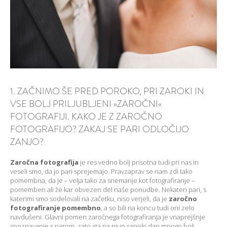
1. ZAČNIMO ŠE PRED POROKO, PRI ZAROKI IN
VSE BOLJ PRILJUBLJENI »ZAROČNI«
FOTOGRAFIJI. KAKO JE Z ZAROČNO
FOTOGRAFIJO? ZAKAJ SE PARI ODLOČIJO
ZANJO?
Zaročna fotografija
je res vedno bolj prisotna tudi pri nas in
veseli smo, da jo pari sprejemajo. Pravzaprav se nam zdi tako
pomembna, da je – velja tako za snemanje kot fotografiranje –
pomemben ali že kar obvezen del naše ponudbe. Nekateri pari, s
katerimi smo sodelovali na začetku, niso verjeli, da je
zaročno
fotografiranje pomembno
, a so bili na koncu tudi oni zelo
navdušeni. Glavni pomen zaročnega fotografiranja je vnaprejšnje
spoznavanje s parom, zato sta na njun sanjski dan mnogo bolj