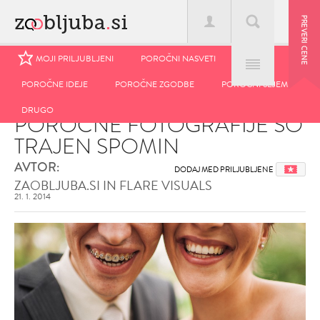
MOJI PRILJUBLJENI
MOJI PRILJUBLJENI
POROČNI NASVETI
POROČNI NASVETI
POROČNE IDEJE
POROČNE IDEJE
POROČNE ZGODBE
POROČNE ZGODBE
POROČNI SEJEM
POROČNI SEJEM
Domov
>
Blog
>
Poročne fotografije so trajen spomin
DRUGO
DRUGO
POROČNE FOTOGRAFIJE SO
TRAJEN SPOMIN
AVTOR:
DODAJ MED PRILJUBLJENE
ZAOBLJUBA.SI IN FLARE VISUALS
21. 1. 2014