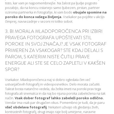
tisto, kar vam je najpomembnejše. Na žalost pa ljudje pogosto
pozabijo, da na koncu ostanejo samo ljubezen, prstan, partner
oziroma partnerka in fotografije, ki vam bodo
obujale spomine na
poroko do konca vašega življenja.
Vsekakor pa pojdite v akcijo
čimprej, navsezadnje v sezoni ni toliko sobot.
3. BI MORALA MLADOPOROČENCA PRI IZBIRI
PRAVEGA FOTOGRAFA UPOŠTEVATI STIL
POROKE IN SVOJ ZNAČAJ? JE VSAK FOTOGRAF
PRIMEREN ZA VSAKOGAR? STE KDAJ DELALI S
PAROM, S KATERIM NISTE ČUTILI PRAVE
ENERGIJE ALI STE SE CELO ZAPLETLI V KAKŠEN
SPOR?
Vsekakor. Mladoporočenca naj si dobro ogledata čim več
ustvarjalčevih fotografij in videoposnetkov. Delo morata začutiti.
Takrat bosta natančno vedela, da želita imeti na poroki prav tega
fotografa ali snemalca in da naj bo njuna poroka zabeležena na tak
način.
Vsak dober fotograf lahko zabeleži poroko odlično.
Vendar ima vsak par drugačen okus. Pomembno je tudi, da je paru
všeč obdelava fotografij
. Nekateri uživajo ob gledanju živih,
kontrastnih fotografij, drugi imajo raje bolj umirjene, naravne