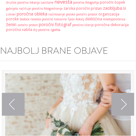
nevesta
poročni šopek
družice
poročna lokacija
Loccitane
poročna fotografija
zaobljuba.si
zaroka
poročni prstan
gabrijela načrtuje
poročno fotografiranje
poročna obleka
organizacija
s.oliver
načrtovanje poroke
poročni prostor
poroke
dekliščina
bodoča nevesta
poročne tiskovine
Tjaša Kokalj
mladoporočenca
ženin
poročni fotograf
poročna dekoracija
zaročni prstan
poročno ličenje
poročna vabila
diy
poročna zgodba
NAJBOLJ BRANE OBJAVE
Previous
Next