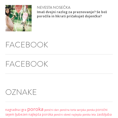
NEVESTA NOSEČKA
Imaš dvojni razlog za praznovanje? Se boš
poročila in hkrati pričakuješ dojenčka?
FACEBOOK
FACEBOOK
OZNAKE
poroka
nagradna igra
poročni
poročni dan
poročna torta
sanjska poroka
sejem
ljubezen
najlepša poroka
zaobljuba
poročni obred
najlepša poroka leta