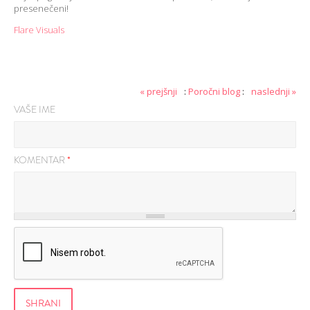
presenečeni!
Flare Visuals
« prejšnji
:
Poročni blog
:
naslednji »
VAŠE IME
KOMENTAR
*