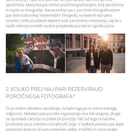
sproščena. Manj ima par treme pred fotografiranjem, bolj sproščene
in lepše so fotografije. Navsezadnje pa z zaročnim fotografiranjem
par dobi tudi nekaj "intimnejših" fotografij, na katerih sta samo
onadva. Velik poudarek dajemo tudi zaročnemu snemanju, saj se v
naših videoposnetkih vedno prepletata poroka in zgodba para.
2. KOLIKO PREJ NAJ PARI REZERVIRAJO
POROČNEGA FOTOGRAFA?
To je vedno aktualno vprašanje, na katerega pa ni univerzalnega
odgovora. Nekateri pari poroko organizirajo dve leti vnaprej, druge
se spomladi zaročijo in poleti že poročijo. Nič od tega ni narobe,
predvsem pa je odvisno od njihovih želja. V vsakem primeru pa dajte
prednost stvarem, ki vam pomenijo veliko. Poiščite in rezervirajte