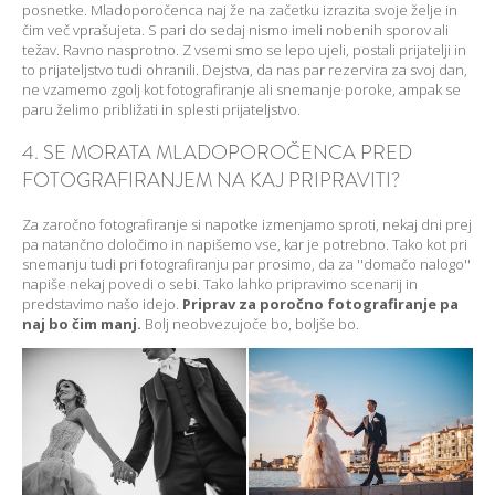
posnetke. Mladoporočenca naj že na začetku izrazita svoje želje in
čim več vprašujeta. S pari do sedaj nismo imeli nobenih sporov ali
težav. Ravno nasprotno. Z vsemi smo se lepo ujeli, postali prijatelji in
to prijateljstvo tudi ohranili. Dejstva, da nas par rezervira za svoj dan,
ne vzamemo zgolj kot fotografiranje ali snemanje poroke, ampak se
paru želimo približati in splesti prijateljstvo.
4. SE MORATA MLADOPOROČENCA PRED
FOTOGRAFIRANJEM NA KAJ PRIPRAVITI?
Za zaročno fotografiranje si napotke izmenjamo sproti, nekaj dni prej
pa natančno določimo in napišemo vse, kar je potrebno. Tako kot pri
snemanju tudi pri fotografiranju par prosimo, da za ''domačo nalogo''
napiše nekaj povedi o sebi. Tako lahko pripravimo scenarij in
predstavimo našo idejo.
Priprav za poročno fotografiranje pa
naj bo čim manj.
Bolj neobvezujoče bo, boljše bo.