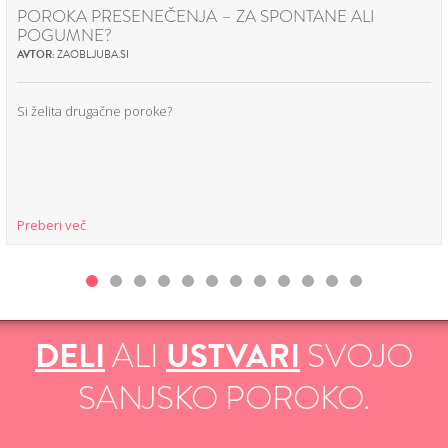
POROKA PRESENEČENJA – ZA SPONTANE ALI
POGUMNE?
AVTOR:
ZAOBLJUBA.SI
Si želita drugačne poroke?
Preberi več
DELI
ALI
USTVARI
SVOJO
SANJSKO POROKO.