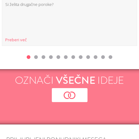
Si želita drugačne poroke?
Preberi več
OZNAČI
VŠEČNE
IDEJE