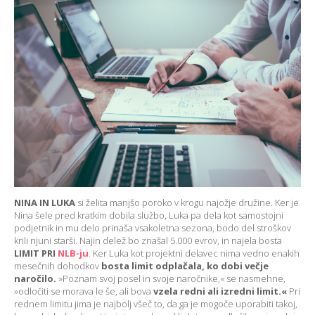
NINA IN LUKA
si želita manjšo poroko v krogu najožje družine. Ker je
Nina šele pred kratkim dobila službo, Luka pa dela kot samostojni
podjetnik in mu delo prinaša vsakoletna sezona, bodo del stroškov
krili njuni starši. Najin delež bo znašal 5.000 evrov, in najela bosta
LIMIT PRI
NLB-ju
.
Ker Luka kot projektni delavec nima vedno enakih
mesečnih dohodkov
bosta limit odplačala, ko dobi večje
naročilo.
»Poznam svoj posel in svoje naročnike,« se nasmehne,
»odločiti se morava le še, ali bova
vzela redni ali izredni limit.«
Pri
rednem limitu jima je najbolj všeč to, da ga je mogoče uporabiti takoj,