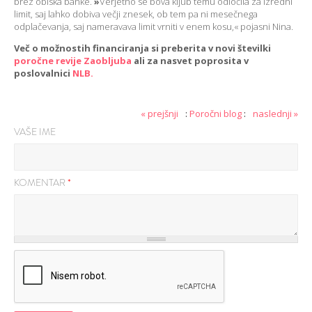
brez obiska banke.
»
Verjetno se bova kljub temu odločila za izredni
limit, saj lahko dobiva večji znesek, ob tem pa ni mesečnega
odplačevanja, saj nameravava limit vrniti v enem kosu,« pojasni Nina.
Več o možnostih financiranja si preberita v novi številki
poročne revije Zaobljuba
ali za nasvet poprosita v
poslovalnici
NLB.
« prejšnji
:
Poročni blog
:
naslednji »
VAŠE IME
KOMENTAR
*