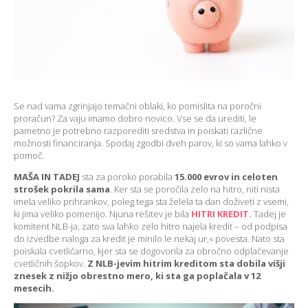
Se nad vama zgrinjajo temačni oblaki, ko pomislita na poročni
proračun? Za vaju imamo dobro novico. Vse se da urediti, le
pametno je potrebno razporediti sredstva in poiskati različne
možnosti financiranja. Spodaj zgodbi dveh parov, ki so vama lahko v
pomoč.
MAŠA IN TADEJ
sta za poroko porabila
15.000 evrov in celoten
strošek pokrila sama
. Ker sta se poročila zelo na hitro, niti nista
imela veliko prihrankov, poleg tega sta želela ta dan doživeti z vsemi,
ki jima veliko pomenijo. Njuna rešitev je bila
HITRI KREDIT.
Tadej je
komitent NLB-ja, zato sva lahko zelo hitro najela kredit – od podpisa
do izvedbe naloga za kredit je minilo le nekaj ur,« povesta. Nato sta
poiskala cvetličarno, kjer sta se dogovorila za obročno odplačevanje
cvetličnih šopkov.
Z NLB-jevim hitrim kreditom sta dobila višji
znesek z nižjo obrestno mero, ki sta ga poplačala v 12
mesecih.