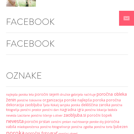
FACEBOOK
FACEBOOK
OZNAKE
poročna obleka
poročni sejem
najlepša poroka leta
družice
gabrijela načrtuje
ženin
organizacija poroke
najlepša poroka
poročna
poročne tiskovine
dekoracija
zaobljuba
dekliščina
zaroka
Tjaša Kokalj
sanjska poroka
poročna
nagradna igra
fotografija
poročni prostor
poročni dan
poročna lokacija
bodoča
zaobljuba.si
poročni šopek
nevesta
Loccitane
poročno ličenje
s.oliver
nevesta
poročni prstan
poročna
zaročni prstan
načrtovanje poroke
diy
vabila
ljubezen
mladoporočenca
poročno fotografiranje
poročna zgodba
poročna torta
poroka
poročni fotograf
poročni obred