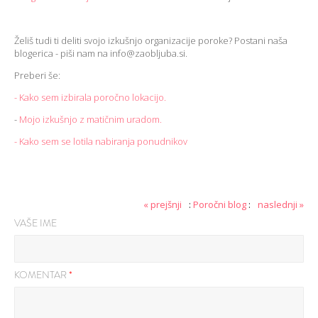
Želiš tudi ti deliti svojo izkušnjo organizacije poroke? Postani naša
blogerica - piši nam na info@zaobljuba.si.
Preberi še:
- Kako sem izbirala poročno lokacijo.
-
Mojo izkušnjo z matičnim uradom.
- Kako sem se lotila nabiranja ponudnikov
« prejšnji
:
Poročni blog
:
naslednji »
VAŠE IME
KOMENTAR
*