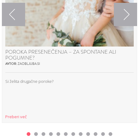
Previous
Next
POROKA PRESENEČENJA – ZA SPONTANE ALI
POGUMNE?
AVTOR:
ZAOBLJUBA.SI
Si želita drugačne poroke?
Preberi več