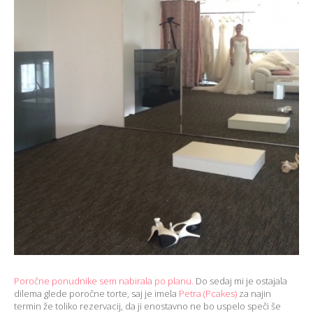
Poročne ponudnike sem nabirala po planu.
Do sedaj mi je ostajala
dilema glede poročne torte, saj je imela
Petra (Pcakes)
za najin
termin že toliko rezervacij, da ji enostavno ne bo uspelo speči še