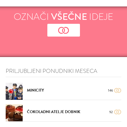
OZNAČI
VŠEČNE
IDEJE
PRILJUBLJENI PONUDNIKI MESECA
MINICITY
146
ČOKOLADNI ATELJE DOBNIK
92