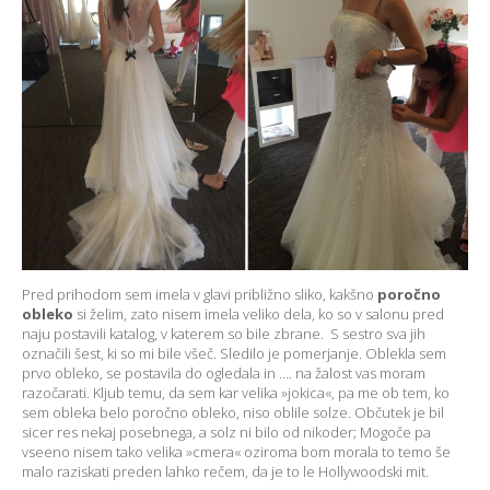
Pred prihodom sem imela v glavi približno sliko, kakšno
poročno
obleko
si želim, zato nisem imela veliko dela, ko so v salonu pred
naju postavili katalog, v katerem so bile zbrane. S sestro sva jih
označili šest, ki so mi bile všeč. Sledilo je pomerjanje. Oblekla sem
prvo obleko, se postavila do ogledala in …. na žalost vas moram
razočarati. Kljub temu, da sem kar velika »jokica«, pa me ob tem, ko
sem obleka belo poročno obleko, niso oblile solze. Občutek je bil
sicer res nekaj posebnega, a solz ni bilo od nikoder; Mogoče pa
vseeno nisem tako velika »cmera« oziroma bom morala to temo še
malo raziskati preden lahko rečem, da je to le Hollywoodski mit.