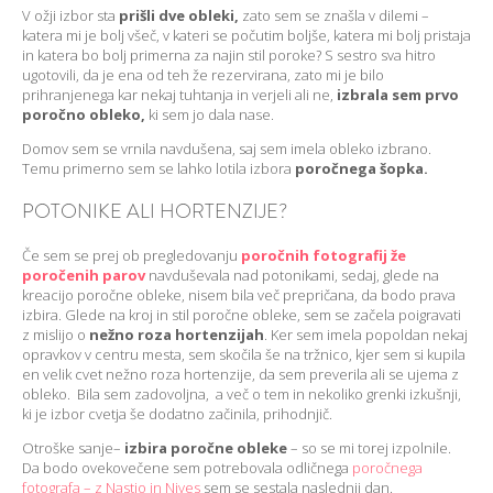
V ožji izbor sta
prišli dve obleki,
zato sem se znašla v dilemi –
katera mi je bolj všeč, v kateri se počutim boljše, katera mi bolj pristaja
in katera bo bolj primerna za najin stil poroke? S sestro sva hitro
ugotovili, da je ena od teh že rezervirana, zato mi je bilo
prihranjenega kar nekaj tuhtanja in verjeli ali ne,
izbrala sem prvo
poročno obleko,
ki sem jo dala nase.
Domov sem se vrnila navdušena, saj sem imela obleko izbrano.
Temu primerno sem se lahko lotila izbora
poročnega šopka.
POTONIKE ALI HORTENZIJE?
Če sem se prej ob pregledovanju
poročnih fotografij že
poročenih parov
navduševala nad potonikami, sedaj, glede na
kreacijo poročne obleke, nisem bila več prepričana, da bodo prava
izbira. Glede na kroj in stil poročne obleke, sem se začela poigravati
z mislijo o
nežno roza hortenzijah
. Ker sem imela popoldan nekaj
opravkov v centru mesta, sem skočila še na tržnico, kjer sem si kupila
en velik cvet nežno roza hortenzije, da sem preverila ali se ujema z
obleko. Bila sem zadovoljna, a več o tem in nekoliko grenki izkušnji,
ki je izbor cvetja še dodatno začinila, prihodnjič.
Otroške sanje–
izbira poročne obleke
– so se mi torej izpolnile.
Da bodo ovekovečene sem potrebovala odličnega
poročnega
fotografa – z Nastjo in Nives
sem se sestala naslednji dan.