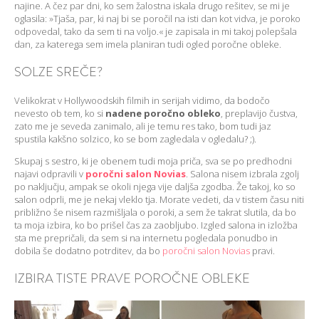
najine. A čez par dni, ko sem žalostna iskala drugo rešitev, se mi je
oglasila: »Tjaša, par, ki naj bi se poročil na isti dan kot vidva, je poroko
odpovedal, tako da sem ti na voljo.« je zapisala in mi takoj polepšala
dan, za katerega sem imela planiran tudi ogled poročne obleke.
SOLZE SREČE?
Velikokrat v Hollywoodskih filmih in serijah vidimo, da bodočo
nevesto ob tem, ko si
nadene poročno obleko
, preplavijo čustva,
zato me je seveda zanimalo, ali je temu res tako, bom tudi jaz
spustila kakšno solzico, ko se bom zagledala v ogledalu? ;).
Skupaj s sestro, ki je obenem tudi moja priča, sva se po predhodni
najavi odpravili v
poročni salon Novias
. Salona nisem izbrala zgolj
po naključju, ampak se okoli njega vije daljša zgodba. Že takoj, ko so
salon odprli, me je nekaj vleklo tja. Morate vedeti, da v tistem času niti
približno še nisem razmišljala o poroki, a sem že takrat slutila, da bo
ta moja izbira, ko bo prišel čas za zaobljubo. Izgled salona in izložba
sta me prepričali, da sem si na internetu pogledala ponudbo in
dobila še dodatno potrditev, da bo
poročni salon Novias
pravi.
IZBIRA TISTE PRAVE POROČNE OBLEKE