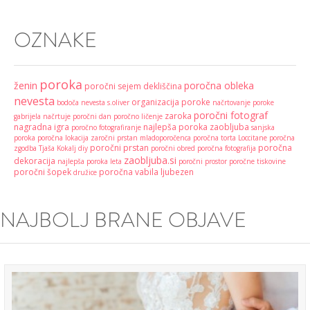
OZNAKE
poroka
ženin
poročna obleka
poročni sejem
dekliščina
nevesta
organizacija poroke
bodoča nevesta
s.oliver
načrtovanje poroke
poročni fotograf
zaroka
gabrijela načrtuje
poročni dan
poročno ličenje
nagradna igra
najlepša poroka
zaobljuba
poročno fotografiranje
sanjska
poroka
poročna lokacija
zaročni prstan
mladoporočenca
poročna torta
Loccitane
poročna
poročni prstan
poročna
zgodba
Tjaša Kokalj
diy
poročni obred
poročna fotografija
zaobljuba.si
dekoracija
najlepša poroka leta
poročni prostor
poročne tiskovine
poročni šopek
poročna vabila
ljubezen
družice
NAJBOLJ BRANE OBJAVE