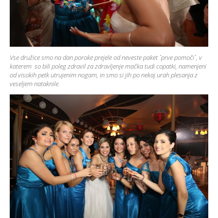
Vse družice smo na dan poroke prejele od neveste paket
᾽
prve pomoči
᾽
, v
katerem so bili poleg zdravil za zdravljenje mačka tudi copatki, namenjeni
od visokih petk utrujenim nogam, in smo si jih po nekaj urah plesanja z
veseljem nataknile.