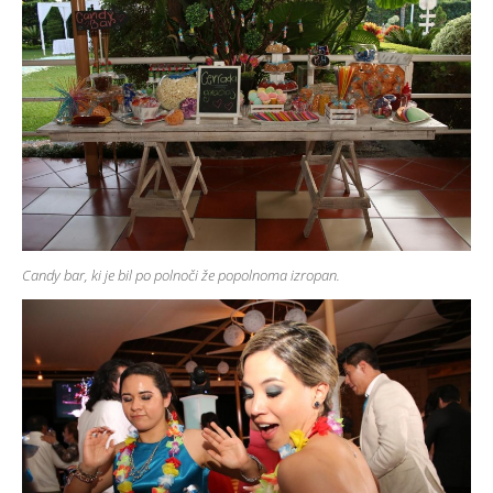
Candy bar, ki je bil po polnoči že popolnoma izropan.