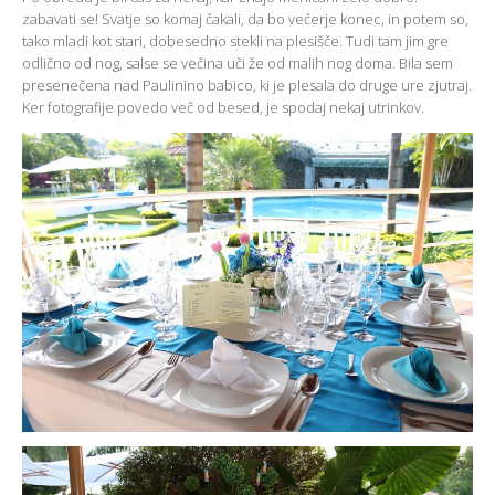
zabavati se! Svatje so komaj čakali, da bo večerje konec, in potem so,
tako mladi kot stari, dobesedno stekli na plesišče. Tudi tam jim gre
odlično od nog, salse se večina uči že od malih nog doma. Bila sem
presenečena nad Paulinino babico, ki je plesala do druge ure zjutraj.
Ker fotografije povedo več od besed, je spodaj nekaj utrinkov.