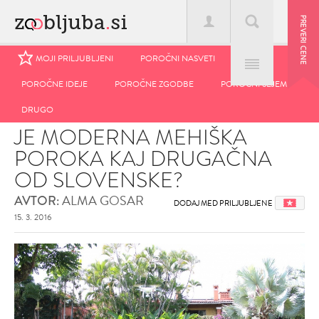
MOJI PRILJUBLJENI
MOJI PRILJUBLJENI
POROČNI NASVETI
POROČNI NASVETI
POROČNE IDEJE
POROČNE IDEJE
POROČNE ZGODBE
POROČNE ZGODBE
POROČNI SEJEM
POROČNI SEJEM
Domov
>
Blog
>
Je moderna mehiška poroka kaj drugačna od
DRUGO
DRUGO
slovenske?
JE MODERNA MEHIŠKA
POROKA KAJ DRUGAČNA
OD SLOVENSKE?
ALMA GOSAR
AVTOR:
DODAJ MED PRILJUBLJENE
15. 3. 2016