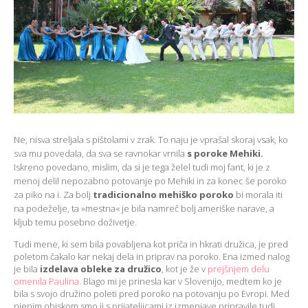
Ne, nisva streljala s pištolami v zrak. To naju je vprašal skoraj vsak, ko
sva mu povedala, da sva se ravnokar vrnila
s poroke Mehiki.
Iskreno povedano, mislim, da si je tega želel tudi moj fant, ki je z
menoj delil nepozabno potovanje po Mehiki in za konec še poroko
za piko na i. Za bolj
tradicionalno mehiško poroko
bi morala iti
na podeželje, ta »mestna« je bila namreč bolj ameriške narave, a
kljub temu posebno doživetje.
Tudi mene, ki sem bila povabljena kot priča in hkrati družica, je pred
poletom čakalo kar nekaj dela in priprav na poroko. Ena izmed nalog
je bila
izdelava obleke za družico
, kot je že v
prejšnjem delu
omenila Paulina.
Blago mi je prinesla kar v Slovenijo, medtem ko je
bila s svojo družino poleti pred poroko na potovanju po Evropi. Med
njenim obiskom smo ji s prijateljicami iz izmenjave pripravile tudi