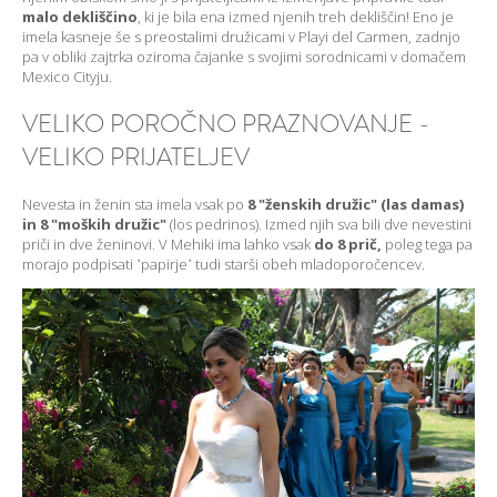
malo dekliščino
, ki je bila ena izmed njenih treh dekliščin! Eno je
imela kasneje še s preostalimi družicami v Playi del Carmen, zadnjo
pa v obliki zajtrka oziroma čajanke s svojimi sorodnicami v domačem
Mexico Cityju.
VELIKO POROČNO PRAZNOVANJE -
VELIKO PRIJATELJEV
Nevesta in ženin sta imela vsak po
8 "ženskih družic" (las damas)
in 8 "moških družic"
(los pedrinos). Izmed njih sva bili dve nevestini
priči in dve ženinovi. V Mehiki ima lahko vsak
do 8 prič,
poleg tega pa
morajo podpisati ᾽papirje᾽ tudi starši obeh mladoporočencev.