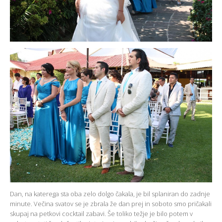
Dan, na katerega sta oba zelo dolgo čakala, je bil splaniran do zadnje
minute. Večina svatov se je zbrala že dan prej in soboto smo pričakali
skupaj na petkovi cocktail zabavi. Še toliko težje je bilo potem v