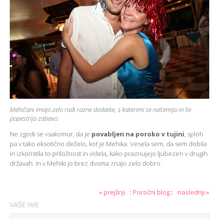
Mehičani imajo zelo radi razne dodatke, s katerimi se našemijo in še
popestrijo zabavo.
Ne zgodi se vsakomur, da je
povabljen na poroko v tujini
, sploh
pa v tako eksotično deželo, kot je Mehika. Vesela sem, da sem dobila
in izkoristila to priložnost in videla, kako praznujejo ljubezen v drugih
državah. In v Mehiki jo brez dvoma znajo zelo dobro.
« prejšnji
:
Poročni blog
:
naslednji »
VAŠE IME