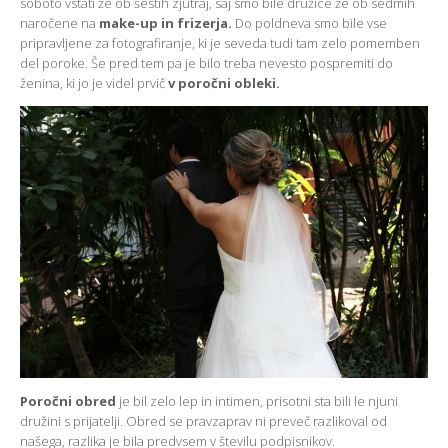
soboto vstati že ob šestih zjutraj, saj smo bile družice že ob sedmih
naročene na
make-up in frizerja.
Do poldneva smo bile vse
pripravljene za fotografiranje, ki je seveda tudi tam zelo pomemben
del poroke. Še pred tem pa je bilo treba nevesto pospremiti do
ženina, ki jo je videl prvič
v poročni obleki.
Poročni obred
je bil zelo lep in intimen, prisotni sta bili le njuni
družini s prijatelji. Obred se pravzaprav ni preveč razlikoval od
našega, razlika je bila predvsem v številu podpisnikov.