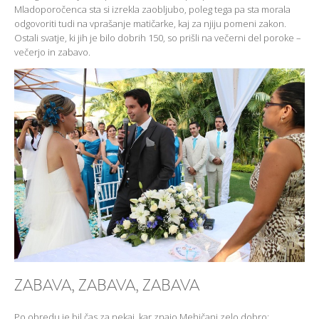
Mladoporočenca sta si izrekla zaobljubo, poleg tega pa sta morala
odgovoriti tudi na vprašanje matičarke, kaj za njiju pomeni zakon.
Ostali svatje, ki jih je bilo dobrih 150, so prišli na večerni del poroke –
večerjo in zabavo.
ZABAVA, ZABAVA, ZABAVA
Po obredu je bil čas za nekaj, kar znajo Mehičani zelo dobro: