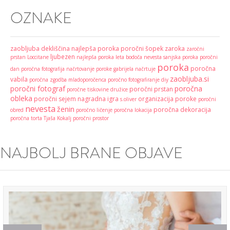
OZNAKE
zaobljuba
dekliščina
najlepša poroka
poročni šopek
zaroka
zaročni
ljubezen
prstan
Loccitane
najlepša poroka leta
bodoča nevesta
sanjska poroka
poročni
poroka
poročna
dan
poročna fotografija
načrtovanje poroke
gabrijela načrtuje
zaobljuba.si
vabila
poročna zgodba
mladoporočenca
poročno fotografiranje
diy
poročni fotograf
poročna
poročni prstan
poročne tiskovine
družice
obleka
poročni sejem
nagradna igra
organizacija poroke
s.oliver
poročni
nevesta
ženin
poročna dekoracija
obred
poročno ličenje
poročna lokacija
poročna torta
Tjaša Kokalj
poročni prostor
NAJBOLJ BRANE OBJAVE