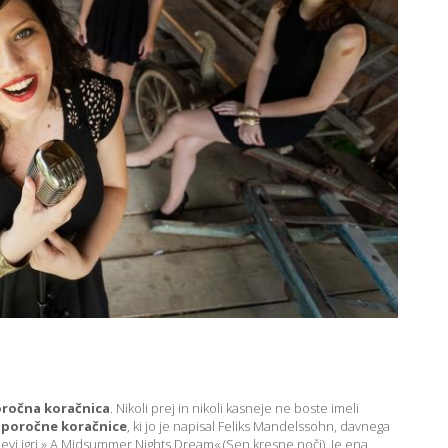
oročna koračnica
. Nikoli prej in nikoli kasneje ne boste imeli
e poročne koračnice
, ki jo je napisal Feliks Mandelssohn, davnega
jevi igri » A Midsummer Nights Dream« (Sen kresne noči). Je ena