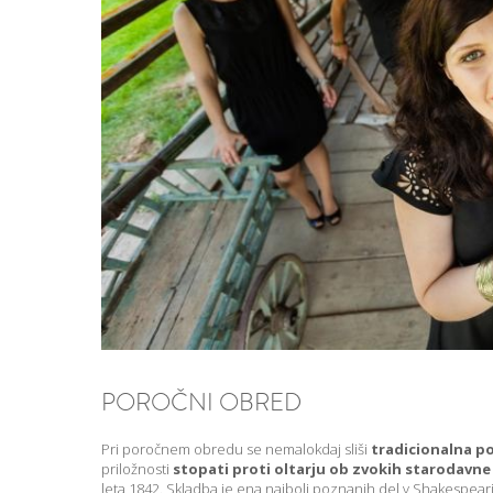
POROČNI OBRED
Pri poročnem obredu se nemalokdaj sliši
tradicionalna p
priložnosti
stopati proti oltarju ob zvokih starodavn
leta 1842. Skladba je ena najbolj poznanih del v Shakespear