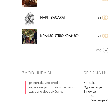
NAKIT BACARAT
33
KRANJCI (TRIO KRANJC)
23
VEČ
ZAOBLJUBA.SI
SPOZNAJ N
je interaktivno orodje, ki
Kontakt
organizacijo poroke spremeni v
Oglaševanje
zabavno dogodivščino.
E-novice
Poroka
Poročna revija 