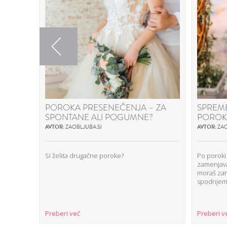
Previous
POROKA PRESENEČENJA – ZA
SPREM
SPONTANE ALI POGUMNE?
POROK
AVTOR:
ZAOBLJUBA.SI
AVTOR:
ZAO
Si želita drugačne poroke?
Po poroki
zamenjav
moraš zame
spodnjem
Preberi več
Preberi v