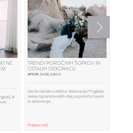
Next
KI NE
TRENDI POROČNIH ŠOPKOV IN
ZMANJ
NEM
OSTALIH DEKORACIJ
STROŠ
CATER
AVTOR:
ZAOBLJUBA.SI
AVTOR:
SU
Sta že izbrala cvetlično dekoracijo? Poglejta
nekaj najzanimivejših idej za poročni šopek
rafij, ki
Pogovarja
in dekoracijo.
lbum.
Supercate
priporoči
poročneg
Preberi več
Preberi 