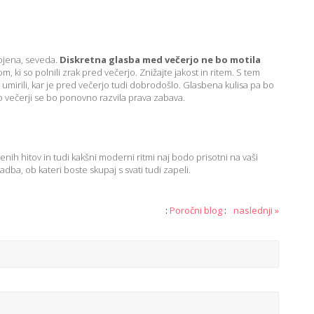
ojena, seveda.
Diskretna glasba med večerjo ne bo motila
m, ki so polnili zrak pred večerjo. Znižajte jakost in ritem. S tem
mirili, kar je pred večerjo tudi dobrodošlo. Glasbena kulisa pa bo
po večerji se bo ponovno razvila prava zabava.
enih hitov in tudi kakšni moderni ritmi naj bodo prisotni na vaši
ba, ob kateri boste skupaj s svati tudi zapeli.
:
Poročni blog
:
naslednji »