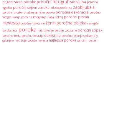
poročni fotograf
organizacija poroke
zaobljuba
poročna
zaobljuba.si
poročni sejem
zaroka
zgodba
mladoporočenca
poročna dekoracija
poročni prostor
družice
sanjska poroka
poročno
poročni prstan
fotografiranje
poročna fotografija
Tjaša Kokalj
nevesta
ženin
poročna obleka
poročne tiskovine
najlepša
poroka
poročni šopek
poroka leta
načrtovanje poroke
Loccitane
dekliščina
poročna torta
poročna lokacija
poročno ličenje
s.oliver
diy
najlepša poroka
gabrijela načrtuje
bodoča nevesta
zaročni prstan