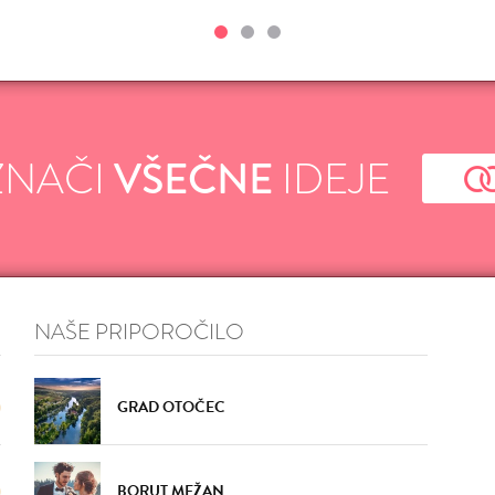
ZNAČI
VŠEČNE
IDEJE
NAŠE PRIPOROČILO
GRAD OTOČEC
BORUT MEŽAN