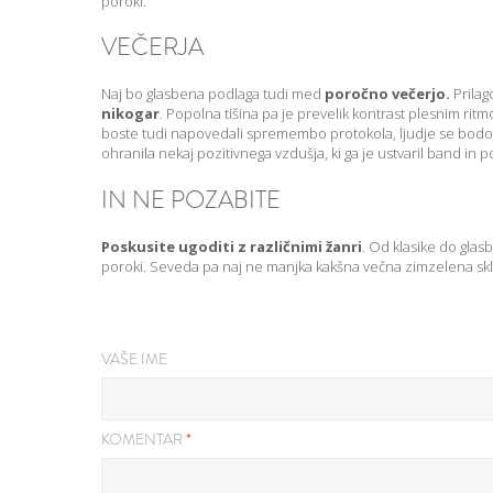
poroki.
VEČERJA
Naj bo glasbena podlaga tudi med
poročno večerjo.
Prilag
nikogar
. Popolna tišina pa je prevelik kontrast plesnim ritmo
boste tudi napovedali spremembo protokola, ljudje se bodo u
ohranila nekaj pozitivnega vzdušja, ki ga je ustvaril band in 
IN NE POZABITE
Poskusite ugoditi z različnimi žanri
. Od klasike do glasb
poroki. Seveda pa naj ne manjka kakšna večna zimzelena sklad
VAŠE IME
KOMENTAR
*