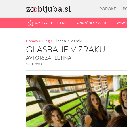
POROKE
P
MOJI PRILJUBLJENI
MOJI PRILJUBLJENI
POROČNI NASVETI
POROČNI NASVETI
POROČ
POROČ
Domov
>
Blog
>
Glasba je v zraku
GLASBA JE V ZRAKU
ZAPLETINA
AVTOR:
26. 9. 2013