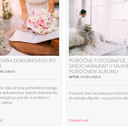
EMBA DOKUMENTOV PO
POROČNE FOTOGRAFIJE, 
I
SMEJO MANJKATI V VAJI
POROČNEM ALBUMU
BLJUBA.SI
AVTOR:
ZAOBLJUBA.SI
 te čaka še ena pomembna naloga:
a dokumentov. Katere dokumente
Pripravili smo seznam poročnih fotog
njati po poroki, si preberi v
jih morata vključiti v svoj poročni a
 zapisu.
eč
Preberi več