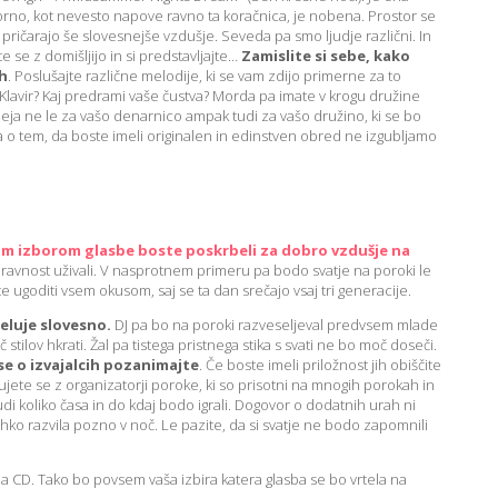
no, kot nevesto napove ravno ta koračnica, je nobena. Prostor se
e pričarajo še slovesnejše vzdušje. Seveda pa smo ljudje različni. In
te se z domišljijo in si predstavljajte…
Zamislite si sebe, kako
ih
. Poslušajte različne melodije, ki se vam zdijo primerne za to
Klavir? Kaj predrami vaše čustva? Morda pa imate v krogu družine
 ideja ne le za vašo denarnico ampak tudi za vašo družino, ki se bo
o tem, da boste imeli originalen in edinstven obred ne izgubljamo
nim izborom glasbe boste poskrbeli za dobro vzdušje na
ravnost uživali. V nasprotnem primeru pa bodo svatje na poroki le
 ugoditi vsem okusom, saj se ta dan srečajo vsaj tri generacije.
eluje slovesno.
DJ pa bo na poroki razveseljeval predvsem mlade
tilov hkrati. Žal pa tistega pristnega stika s svati ne bo moč doseči.
, se o izvajalcih pozanimajte
. Če boste imeli priložnost jih obiščite
jete se z organizatorji poroke, ki so prisotni na mnogih porokah in
udi koliko časa in do kdaj bodo igrali. Dogovor o dodatnih urah ni
ahko razvila pozno v noč. Le pazite, da si svatje ne bodo zapomnili
e na CD. Tako bo povsem vaša izbira katera glasba se bo vrtela na