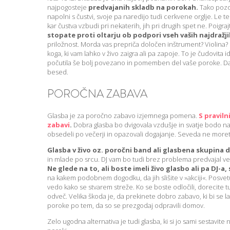
najpogosteje
predvajanih skladb na porokah.
Tako pozor
napolni s čustvi, svoje pa naredijo tudi cerkvene orglje. Le t
kar čustva vzbudi pri nekaterih, jih pri drugih spet ne. Poigraj
stopate proti oltarju ob podpori vseh vaših najdražj
priložnost. Morda vas prepriča določen inštrument? Violina? 
koga, ki vam lahko v živo zaigra ali pa zapoje. To je čudovita
počutila še bolj povezano in pomemben del vaše poroke. Da 
besed.
POROČNA ZABAVA
Glasba je za poročno zabavo izjemnega pomena.
S pravil
zabavi
.
Dobra glasba bo dvigovala vzdušje in svatje bodo na
obsedeli po večerji in opazovali dogajanje. Seveda ne morete
Glasba v živo oz. poročni band ali glasbena skupina d
in mlade po srcu. DJ vam bo tudi brez problema predvajal več s
Ne glede na to, ali boste imeli živo glasbo ali pa DJ-a
na kakem podobnem dogodku, da jih slišite v »akciji«. Posvetu
vedo kako se stvarem streže. Ko se boste odločili, dorecite t
odveč. Velika škoda je, da prekinete dobro zabavo, ki bi se l
poroke po tem, da so se prezgodaj odpravili domov.
Zelo ugodna alternativa je tudi glasba, ki si jo sami sestavit