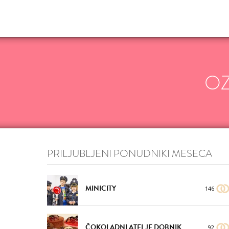
O
PRILJUBLJENI PONUDNIKI MESECA
MINICITY
146
ČOKOLADNI ATELJE DOBNIK
92