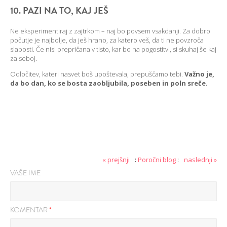
10. PAZI NA TO, KAJ JEŠ
Ne eksperimentiraj z zajtrkom – naj bo povsem vsakdanji. Za dobro
počutje je najbolje, da ješ hrano, za katero veš, da ti ne povzroča
slabosti. Če nisi prepričana v tisto, kar bo na pogostitvi, si skuhaj še kaj
za seboj.
Odločitev, kateri nasvet boš upoštevala, prepuščamo tebi.
Važno je,
da bo dan, ko se bosta zaobljubila, poseben in poln sreče.
« prejšnji
:
Poročni blog
:
naslednji »
VAŠE IME
KOMENTAR
*