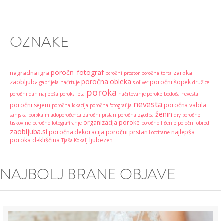
OZNAKE
poročni fotograf
nagradna igra
zaroka
poročni prostor
poročna torta
poročna obleka
zaobljuba
poročni šopek
gabrijela načrtuje
s.oliver
družice
poroka
poročni dan
najlepša poroka leta
načrtovanje poroke
bodoča nevesta
nevesta
poročni sejem
poročna vabila
poročna lokacija
poročna fotografija
ženin
sanjska poroka
mladoporočenca
zaročni prstan
poročna zgodba
diy
poročne
organizacija poroke
tiskovine
poročno fotografiranje
poročno ličenje
poročni obred
zaobljuba.si
poročna dekoracija
poročni prstan
najlepša
Loccitane
poroka
dekliščina
ljubezen
Tjaša Kokalj
NAJBOLJ BRANE OBJAVE