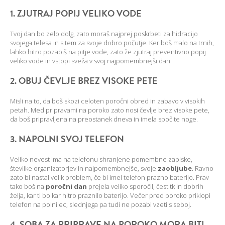
1. ZJUTRAJ POPIJ VELIKO VODE
Tvoj dan bo zelo dolg, zato moraš najprej poskrbeti za hidracijo
svojega telesa in s tem za svoje dobro počutje. Ker boš malo na trnih,
lahko hitro pozabiš na pitje vode, zato že zjutraj preventivno popij
veliko vode in vstopi sveža v svoj najpomembnejši dan.
2. OBUJ ČEVLJE BREZ VISOKE PETE
Misli na to, da boš skozi celoten poročni obred in zabavo v visokih
petah. Med pripravami na poroko zato nosi čevlje brez visoke pete,
da boš pripravljena na preostanek dneva in imela spočite noge.
3. NAPOLNI SVOJ TELEFON
Veliko nevest ima na telefonu shranjene pomembne zapiske,
številke organizatorjev in najpomembnejše, svoje
zaobljube
. Ravno
zato bi nastal velik problem, če bi imel telefon prazno baterijo. Prav
tako boš na
poročni dan
prejela veliko sporočil, čestitk in dobrih
želja, kar ti bo kar hitro praznilo baterijo. Večer pred poroko priklopi
telefon na polnilec, slednjega pa tudi ne pozabi vzeti s seboj.
4. SOBA ZA PRIPRAVE NA POROKO MORA BITI