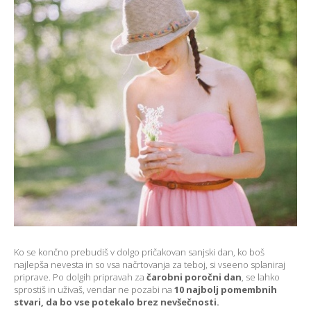
Ko se končno prebudiš v dolgo pričakovan sanjski dan, ko boš
najlepša nevesta in so vsa načrtovanja za teboj, si vseeno splaniraj
priprave. Po dolgih pripravah za
čarobni poročni dan
, se lahko
sprostiš in uživaš, vendar ne pozabi na
10 najbolj pomembnih
stvari, da bo vse potekalo brez nevšečnosti.