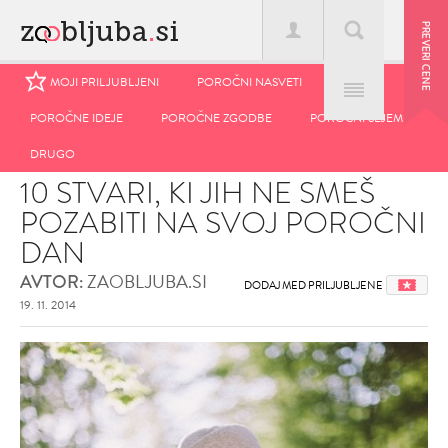
MOJI PRILJUBLJENI
MOJI PRILJUBLJENI
POROČNI NASVETI
POROČNI NASVETI
POROČNE IDEJE
POROČNE IDEJE
POROČNE ZGODBE
POROČNE ZGODBE
POROČNI SEJEM
POROČNI SEJEM
Domov
>
Blog
>
10 stvari, ki jih ne smeš pozabiti na svoj poročni
DRUGO
DRUGO
dan
10 STVARI, KI JIH NE SMEŠ
POZABITI NA SVOJ POROČNI
DAN
ZAOBLJUBA.SI
AVTOR:
DODAJ MED PRILJUBLJENE
19. 11. 2014