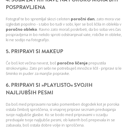
POSPRAVLJENA
Fotograf te bo spremljal skozi celoten
poročni dan
, zato mora vse
izgledati popolno - s tabo bo tudi v sobi, kjer se boš ličila in oblekla v
poročno obleko
. Ravno zato moraš poskrbeti, da bo soba ves čas
pospravljena in bo nekdo sproti odstranjeval vate, robčke in obleke,
ki ne sodijo na fotografijo.
5. PRIPRAVI SI MAKEUP
Če boš kot večina nevest, boš
poročno ličenje
prepustila
strokovnjaku. Zato pri sebi ne potrebuješ množice ličil - pripravi si le
šminko in puder za manjše popravke.
6. PRIPRAVI SI »PLAYLISTO« SVOJIH
NAJLJUBŠIH PESMI
Da boš med pripravami na tako pomemben dogodek kot je poroka
ostala čimbolj sproščena, si vnaprej pripravi seznam predvajanja
svoje najljubše glasbe. Ko se bodo med pripravami v ozadju
predvajale tvoje najljubše pesmi, ob katerih boš prepevala in se
zabavala, boš ostala dobre volje in sproščena.