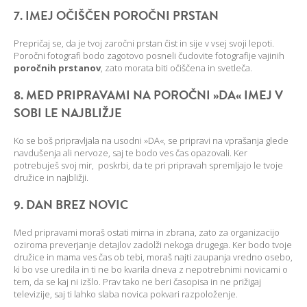
7. IMEJ OČIŠČEN POROČNI PRSTAN
Prepričaj se, da je tvoj zaročni prstan čist in sije v vsej svoji lepoti.
Poročni fotografi bodo zagotovo posneli čudovite fotografije vajinih
poročnih prstanov
, zato morata biti očiščena in svetleča.
8. MED PRIPRAVAMI NA POROČNI »DA« IMEJ V
SOBI LE NAJBLIŽJE
Ko se boš pripravljala na usodni »DA«, se pripravi na vprašanja glede
navdušenja ali nervoze, saj te bodo ves čas opazovali. Ker
potrebuješ svoj mir, poskrbi, da te pri pripravah spremljajo le tvoje
družice in najbližji.
9. DAN BREZ NOVIC
Med pripravami moraš ostati mirna in zbrana, zato za organizacijo
oziroma preverjanje detajlov zadolži nekoga drugega. Ker bodo tvoje
družice in mama ves čas ob tebi, moraš najti zaupanja vredno osebo,
ki bo vse uredila in ti ne bo kvarila dneva z nepotrebnimi novicami o
tem, da se kaj ni izšlo. Prav tako ne beri časopisa in ne prižigaj
televizije, saj ti lahko slaba novica pokvari razpoloženje.