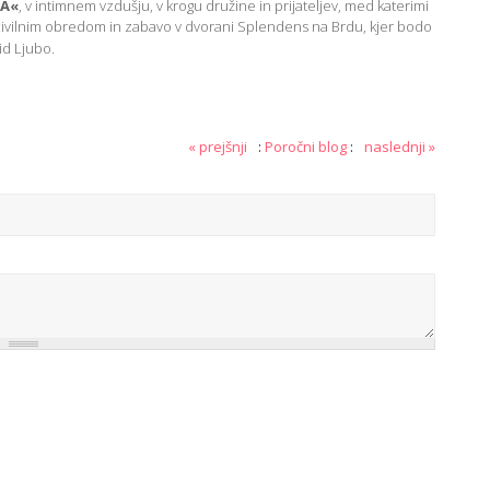
DA«
, v intimnem vzdušju, v krogu družine in prijateljev, med katerimi
civilnim obredom in zabavo v dvorani Splendens na Brdu, kjer bodo
id Ljubo.
« prejšnji
:
Poročni blog
:
naslednji »