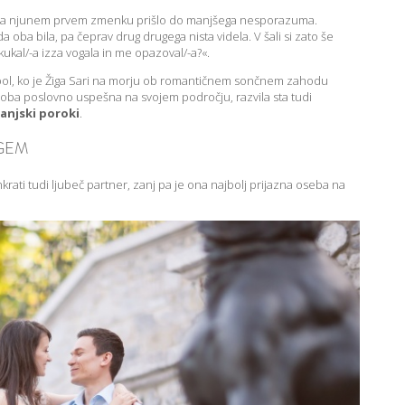
e na njunem prvem zmenku prišlo do manjšega nesporazuma.
oba bila, pa čeprav drug drugega nista videla. V šali si zato še
je kukal/-a izza vogala in me opazoval/-a?«.
in pol, ko je Žiga Sari na morju ob romantičnem sončnem zahodu
t, oba poslovno uspešna na svojem področju, razvila sta tudi
sanjski poroki
.
UGEM
hkrati tudi ljubeč partner, zanj pa je ona najbolj prijazna oseba na