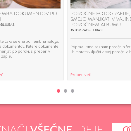
EMBA DOKUMENTOV PO
POROČNE FOTOGRAFIJE, 
I
SMEJO MANJKATI V VAJI
POROČNEM ALBUMU
BLJUBA.SI
AVTOR:
ZAOBLJUBA.SI
 te čaka še ena pomembna naloga:
a dokumentov. Katere dokumente
Pripravili smo seznam poročnih fotog
njati po poroki, si preberi v
jih morata vključiti v svoj poročni a
 zapisu.
eč
Preberi več
ZNAČI
VŠEČNE
IDEJE