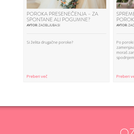
POROKA PRESENEČENJA – ZA
SPREM
SPONTANE ALI POGUMNE?
POROK
AVTOR:
ZAOBLJUBA.SI
AVTOR:
ZAO
Si želita drugačne poroke?
Po poroki
zamenjav
moraš zame
spodnjem
Preberi več
Preberi v
O