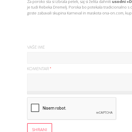
Za poroko sta si izbrala petek, saj si želita dahniti
usodni »
je tudi Rebeka Dremelj.
Poroka bo potekala tradicionalno s 
goste zabavali skupina Karneval in maskota ona-on.com, kup
VAŠE IME
KOMENTAR
*