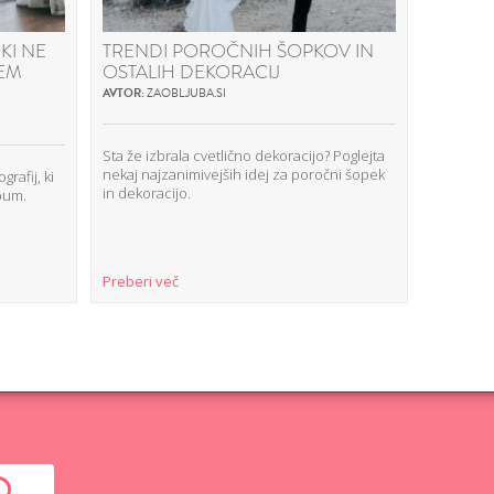
KI NE
TRENDI POROČNIH ŠOPKOV IN
ZMANJ
NEM
OSTALIH DEKORACIJ
STROŠ
CATER
AVTOR:
ZAOBLJUBA.SI
AVTOR:
SU
Sta že izbrala cvetlično dekoracijo? Poglejta
nekaj najzanimivejših idej za poročni šopek
rafij, ki
Pogovarja
in dekoracijo.
lbum.
Supercate
priporoči
poročneg
Preberi več
Preberi 