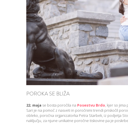
POROKA SE BLIŽA
22. maja
se bosta poročila na
Posestvu Brdo
, kjer so jima 
Sari je na pomoč z nasveti in poročnimi trendi priskočil poro
obleko, poročna organizatorka Petra Starbek, iz podjetja Sto
naključju, za njune unikatne poročne tiskovine pa je poskrb