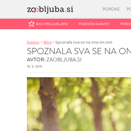
POROKE
P
MOJI PRILJUBLJENI
MOJI PRILJUBLJENI
POROČNI NASVETI
POROČNI NASVETI
POROČ
POROČ
Domov
>
Blog
>
Spoznala sva se na ona-on.com
SPOZNALA SVA SE NA 
ZAOBLJUBA.SI
AVTOR:
15. 5. 2015