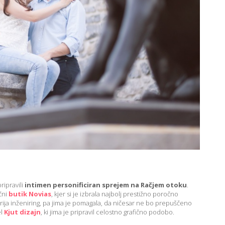
pripravili
intimen personificiran sprejem na Račjem otoku
.
čni
butik Novias
, kjer si je izbrala najbolj prestižno poročno
rija inženiring, pa jima je pomagala, da ničesar ne bo prepuščeno
el
Kjut dizajn
, ki jima je pripravil celostno grafično podobo.