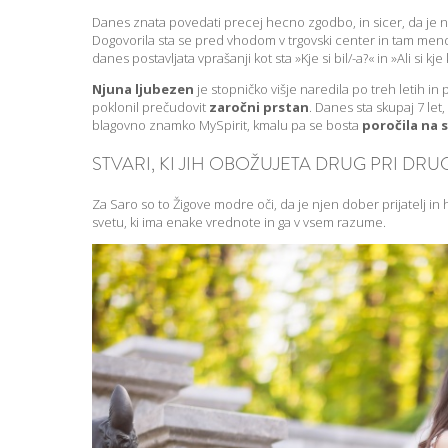
Danes znata povedati precej hecno zgodbo, in sicer, da j
Dogovorila sta se pred vhodom v trgovski center in tam menda 
danes postavljata vprašanji kot sta »Kje si bil/-a?« in »Ali si k
Njuna ljubezen
je stopničko višje naredila po treh letih 
poklonil prečudovit
zaročni prstan
. Danes sta skupaj 7 le
blagovno znamko MySpirit, kmalu pa se bosta
poročila na 
STVARI, KI JIH OBOŽUJETA DRUG PRI DR
Za Saro so to Žigove modre oči, da je njen dober prijatelj in 
svetu, ki ima enake vrednote in ga v vsem razume.