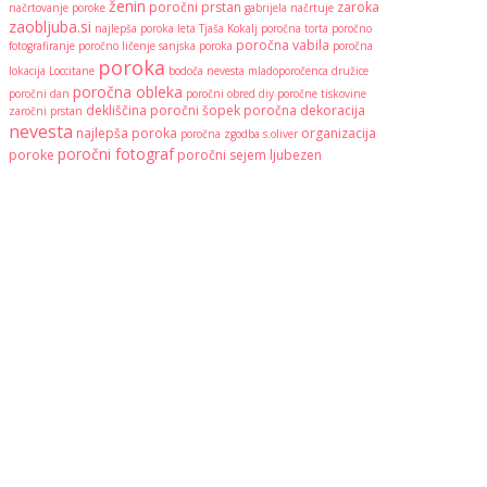
ženin
poročni prstan
zaroka
načrtovanje poroke
gabrijela načrtuje
zaobljuba.si
najlepša poroka leta
Tjaša Kokalj
poročna torta
poročno
poročna vabila
fotografiranje
poročno ličenje
sanjska poroka
poročna
poroka
lokacija
Loccitane
bodoča nevesta
mladoporočenca
družice
poročna obleka
poročni dan
poročni obred
diy
poročne tiskovine
dekliščina
poročni šopek
poročna dekoracija
zaročni prstan
nevesta
najlepša poroka
organizacija
poročna zgodba
s.oliver
poročni fotograf
poroke
poročni sejem
ljubezen