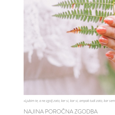
»Ljubim te, a ne zgolj zato, ker si, kar si, ampak tudi zato, kar sem
NAJINA POROČNA ZGODBA