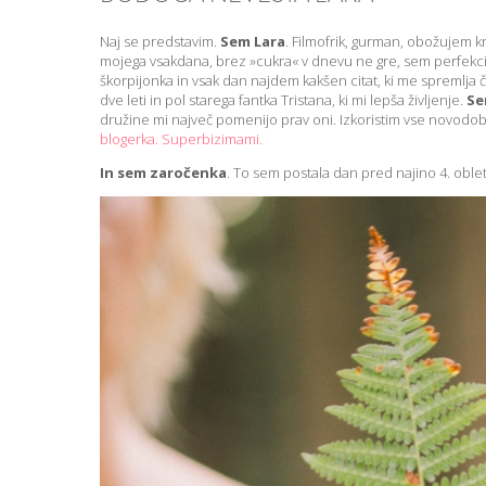
Naj se predstavim.
Sem Lara
. Filmofrik, gurman, obožujem kn
mojega vsakdana, brez »cukra« v dnevu ne gre, sem perfekcion
škorpijonka in vsak dan najdem kakšen citat, ki me spremlja 
dve leti in pol starega fantka Tristana, ki mi lepša življenje.
Se
družine mi največ pomenijo prav oni. Izkoristim vse novodobn
blogerka. Superbizimami.
In sem zaročenka
. To sem postala dan pred najino 4. oble