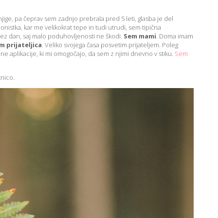
jige, pa čeprav sem zadnjo prebrala pred 5 leti, glasba je del
istka, kar me velikokrat tepe in tudi utrudi, sem tipična
čez dan, saj malo poduhovljenosti ne škodi.
Sem mami
. Doma imam
m prijateljica
. Veliko svojega časa posvetim prijateljem. Poleg
e aplikacije, ki mi omogočajo, da sem z njimi dnevno v stiku.
Sem
tnico.