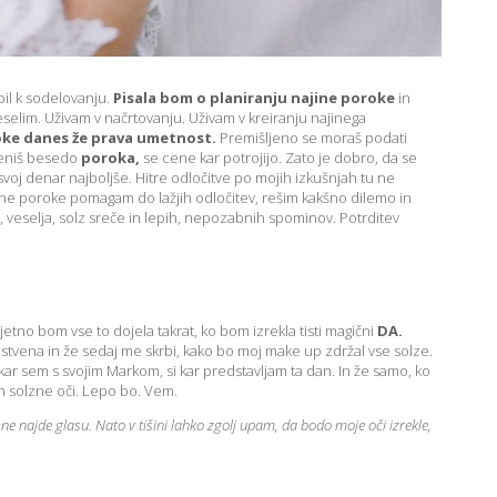
bil k sodelovanju.
Pisala bom o planiranju najine poroke
in
lim. Uživam v načrtovanju. Uživam v kreiranju najinega
oke danes že prava umetnost.
Premišljeno se moraš podati
meniš besedo
poroka,
se cene kar potrojijo. Zato je dobro, da se
a svoj denar najboljše. Hitre odločitve po mojih izkušnjah tu ne
stne poroke pomagam do lažjih odločitev, rešim kakšno dilemo in
 veselja, solz sreče in lepih, nepozabnih spominov. Potrditev
tno bom vse to dojela takrat, ko bom izrekla tisti magični
DA.
tvena in že sedaj me skrbi, kako bo moj make up zdržal vse solze.
dkar sem s svojim Markom, si kar predstavljam ta dan. In že samo, ko
n solzne oči. Lepo bo. Vem.
ne najde glasu. Nato v tišini lahko zgolj upam, da bodo moje oči izrekle,