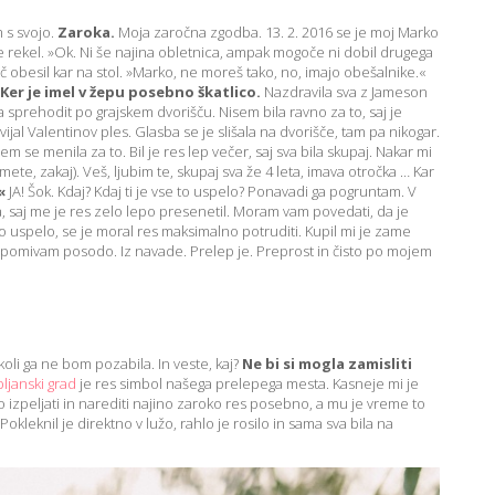
 s svojo.
Zaroka.
Moja zaročna zgodba. 13. 2. 2016 se je moj Marko
je rekel. »Ok. Ni še najina obletnica, ampak mogoče ni dobil drugega
lašč obesil kar na stol. »Marko, ne moreš tako, no, imajo obešalnike.«
Ker je imel v žepu posebno škatlico.
Nazdravila sva z Jameson
šla sprehodit po grajskem dvorišču. Nisem bila ravno za to, saj je
vijal Valentinov ples. Glasba se je slišala na dvorišče, tam pa nikogar.
em se menila za to. Bil je res lep večer, saj sva bila skupaj. Nakar mi
e, zakaj). Veš, ljubim te, skupaj sva že 4 leta, imava otročka … Kar
?«
JA! Šok. Kdaj? Kdaj ti je vse to uspelo? Ponavadi ga pogruntam. V
, saj me je res zelo lepo presenetil. Moram vam povedati, da je
 uspelo, se je moral res maksimalno potruditi. Kupil mi je zame
 pomivam posodo. Iz navade. Prelep je. Preprost in čisto po mojem
koli ga ne bom pozabila. In veste, kaj?
Ne bi si mogla zamisliti
bljanski grad
je res simbol našega prelepega mesta. Kasneje mi je
jo izpeljati in narediti najino zaroko res posebno, a mu je vreme to
okleknil je direktno v lužo, rahlo je rosilo in sama sva bila na