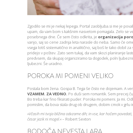
Zgodilo se mi je nekaj lepega. Portal zaobljuba.si me je pova
upam, da vam bom s kakšnim nasvetom pomagala. Zelo se vese
posebnega dne. Če sem čisto odkrita, je
organizacija por
vanjo, saj so cene zadnja leta narasle do neba. Samo če o
vsega lotiš sistematično in analitično, saj boš le tako dobil z
pridejo v poštev. Zato sem tukaj, da vam skozi planiranje la
predvsem, da skupaj organiziramo ta dogodek, poln ljubezni,
ljubezni. Še uradno.
POROKA MI POMENI VELIKO
Postala bom žena. Gospa B. Tega še čisto ne dojemam. A verje
VZAMEM. ZA VEDNO.
Po duši sem romantik. Sem precej čus
Bo treba kar fino fiksirati puder. Poroka mi pomeni. Ja mi. O
pomislim, da bova stala drug ob drugem, dobim cmok v grlu i
»Včasih mi tvoja bližina odvzame dih; in vse, kar hočem povedati, 
česar jezik ni mogel.«
– Robert Sexton
BODOČA NEVESTA LARA