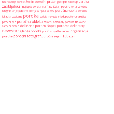
ženin
poročni prstan
zaroka
načrtovanje poroke
gabrijela načrtuje
zaobljuba.si
najlepša poroka leta
Tjaša Kokalj
poročna torta
poročno
poročna vabila
fotografiranje
poročno ličenje
sanjska poroka
poročna
poroka
lokacija
Loccitane
bodoča nevesta
mladoporočenca
družice
poročna obleka
poročni dan
poročni obred
diy
poročne tiskovine
dekliščina
poročni šopek
poročna dekoracija
zaročni prstan
nevesta
najlepša poroka
organizacija
poročna zgodba
s.oliver
poročni fotograf
poroke
poročni sejem
ljubezen