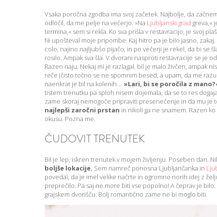
Vsaka poročna zgodba ima svoj začetek. Najbolje, da začnem
odločil, da me pelje na večerjo. »Na
Ljubljanski grad
greva,« 
termina,« sem si rekla. Ko sva prišla v restavracijo, je svoj p
Ni upošteval moje pripombe. Kaj hitro pa je bilo jasno, zakaj.
colo, najino najljubšo pijačo, in po večerji je rekel, da bi se 
rosilo. Ampak sva šla. V dvorani nasproti restavracije se je od
Razen naju. Nekaj mi je razlagal, bil je malo živčen, ampak nis
reče (čisto točno se ne spomnim besed, a upam, da me razumet
naenkrat je bil na kolenih …
»Lari, bi se poročila z mano
tistem trenutku pa sploh nisem dojemala, da se to res dogaja
zame skoraj nemogoče pripraviti presenečenje in da mu je to
najlepši zaročni prstan
in nikoli ga ne snamem. Razen ko
okusu. Pozna me.
ČUDOVIT TRENUTEK
Bil je lep, iskren trenutek v mojem življenju. Poseben dan. Ni
boljše lokacije.
Sem namreč ponosna Ljubljančanka in
Lju
povedal, da je imel velike načrte in ogromno norih idej z žel
preprečilo. Pa saj ne more biti vse popolno! A čeprav je bilo. P
grajskem dvorišču. Bolj romantično zame ne bi moglo biti.