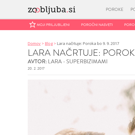
POROKE
P
MOJI PRILJUBLJENI
MOJI PRILJUBLJENI
POROČNI NASVETI
POROČNI NASVETI
POROČ
POROČ
Domov
>
Blog
>
Lara načrtuje: Poroka bo 9. 9. 2017
LARA NAČRTUJE: POROKA 
LARA - SUPERBIZIMAMI
AVTOR:
20. 2. 2017