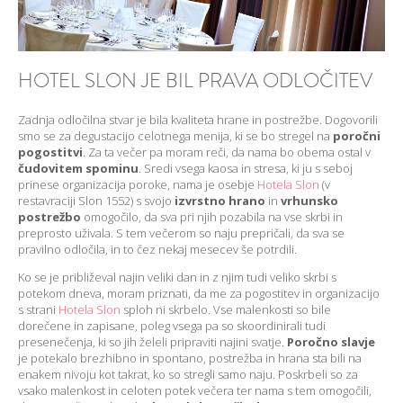
HOTEL SLON JE BIL PRAVA ODLOČITEV
Zadnja odločilna stvar je bila kvaliteta hrane in postrežbe. Dogovorili
smo se za degustacijo celotnega menija, ki se bo stregel na
poročni
pogostitvi
. Za ta večer pa moram reči, da nama bo obema ostal v
čudovitem spominu
. Sredi vsega kaosa in stresa, ki ju s seboj
prinese organizacija poroke, nama je osebje
Hotela Slon
(v
restavraciji Slon 1552) s svojo
izvrstno hrano
in
vrhunsko
postrežbo
omogočilo, da sva pri njih pozabila na vse skrbi in
preprosto uživala. S tem večerom so naju prepričali, da sva se
pravilno odločila, in to čez nekaj mesecev še potrdili.
Ko se je približeval najin veliki dan in z njim tudi veliko skrbi s
potekom dneva, moram priznati, da me za pogostitev in organizacijo
s strani
Hotela Slon
sploh ni skrbelo. Vse malenkosti so bile
dorečene in zapisane, poleg vsega pa so skoordinirali tudi
presenečenja, ki so jih želeli pripraviti najini svatje.
Poročno slavje
je potekalo brezhibno in spontano, postrežba in hrana sta bili na
enakem nivoju kot takrat, ko so stregli samo naju. Poskrbeli so za
vsako malenkost in celoten potek večera ter nama s tem omogočili,