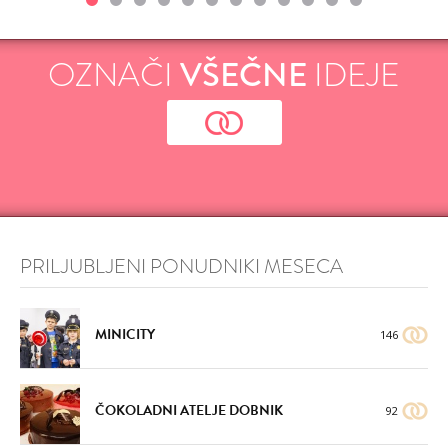
OZNAČI
VŠEČNE
IDEJE
PRILJUBLJENI PONUDNIKI MESECA
MINICITY
146
ČOKOLADNI ATELJE DOBNIK
92