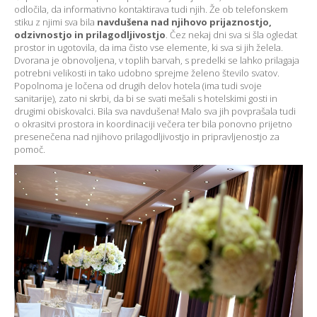
odločila, da informativno kontaktirava tudi njih. Že ob telefonskem
stiku z njimi sva bila
navdušena nad njihovo
prijaznostjo,
odzivnostjo
in
prilagodljivostjo
. Čez nekaj dni sva si šla ogledat
prostor in ugotovila, da ima čisto vse elemente, ki sva si jih želela.
Dvorana je obnovoljena, v toplih barvah, s predelki se lahko prilagaja
potrebni velikosti in tako udobno sprejme želeno število svatov.
Popolnoma je ločena od drugih delov hotela (ima tudi svoje
sanitarije), zato ni skrbi, da bi se svati mešali s hotelskimi gosti in
drugimi obiskovalci. Bila sva navdušena! Malo sva jih povprašala tudi
o okrasitvi prostora in koordinaciji večera ter bila ponovno prijetno
presenečena nad njihovo prilagodljivostjo in pripravljenostjo za
pomoč.