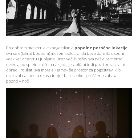
Po dobrem mesecu aktivnega iskanja
popolne poročne lokacije
sva se s (takrat bodočim) možem odločila, da bova dahnila usodni
»da« kar v centru Ljubljane. Brez večjih težav sva našla primerno
cerkev, po spletu srečnih naključij je v bližini tudi prostor za civilni
obred. Poiskati sva morala »samo« še prostor za pogostitev, ki bi
ustrezal najinemu okusu in kjer bi se lahko sproščeno zabavali
pozno v noč.