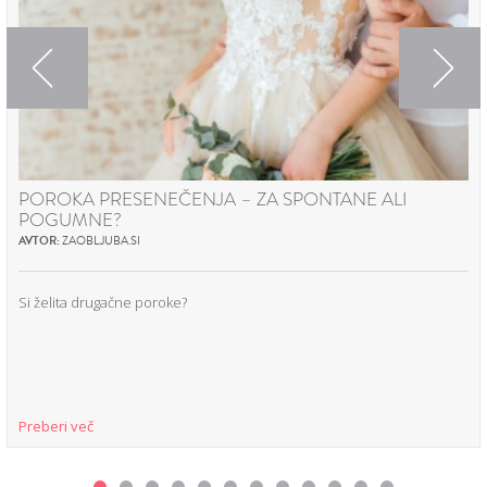
Previous
Next
POROKA PRESENEČENJA – ZA SPONTANE ALI
POGUMNE?
AVTOR:
ZAOBLJUBA.SI
Si želita drugačne poroke?
Preberi več