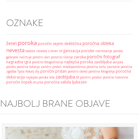
OZNAKE
poroka
ženin
poročna obleka
poročni sejem
dekliščina
nevesta
organizacija poroke
bodoča nevesta
s.oliver
načrtovanje poroke
poročni fotograf
zaroka
gabrijela načrtuje
poročni dan
poročno ličenje
nagradna igra
najlepša poroka
zaobljuba
poročno fotografiranje
sanjska
poroka
poročna lokacija
zaročni prstan
mladoporočenca
poročna torta
Loccitane
poročna
poročni prstan
poročna
zgodba
Tjaša Kokalj
diy
poročni obred
poročna fotografija
zaobljuba.si
dekoracija
najlepša poroka leta
poročni prostor
poročne tiskovine
poročni šopek
poročna vabila
ljubezen
družice
NAJBOLJ BRANE OBJAVE