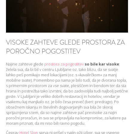
VISOKE ZAHTEVE GLEDE PROSTORA ZA
POROČNO POGOSTITEV
Najine zahteve glede
prostora za pogostitev
so bile kar visoke
:
želela sva, da bi bil v centru Ljubljane oz. tako blizu, da se svatje
lahko peš pomikajo med lokacijami (oz. s »kavalirčkom« za manj
mobilne svate). Pomembno pa nama je bilo tudi, da je dvorana topla,
s primernim prostorom za vse svate, plesiščem in bendom ter da sta
hrana in postrežba tako izvrstni, da bo zadovoljila tudi najbolj petične
goste. V Ljubljani je veliko dobrih restavracij in hotelov, vendar je
vsakemu kaj manjkalo oz. je bilo česa preveč (beri: predrago). Po
obsežnem iskanju in številnih dogovarjanjih sva bila že skoraj
sprijaznjena s tem, da so najine zahteve pač previsoke za najin
poročni proračun, in sva se pripravljala na kompromise, za katere pa
moram priznati, da mi niso bili ravno pogodu.
Čeprav
Hotel Slon
sprva ni prišel v najin ožji izbor, sva se vseeno