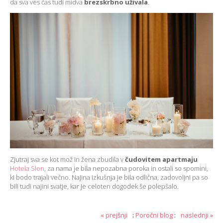
da sva ves čas tudi midva
brezskrbno uživala
.
Zjutraj sva se kot mož in žena zbudila v
čudovitem apartmaju
Hotela Slon
, za nama je bila nepozabna poroka in ostali so spomini,
ki bodo trajali večno. Najina izkušnja je bila odlična, zadovoljni pa so
bili tudi najini svatje, kar je celoten dogodek še polepšalo.
« prejšnji
:
Poročni blog
:
naslednji »