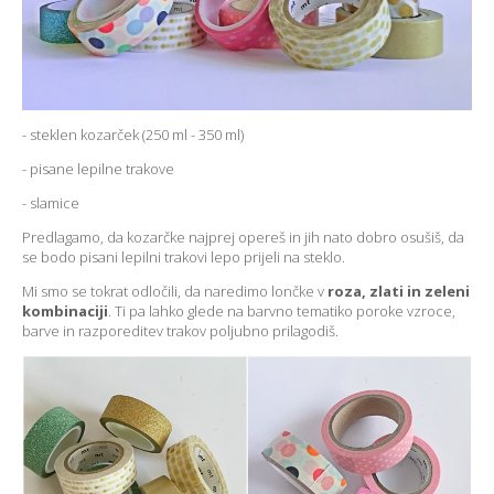
- steklen kozarček (250 ml - 350 ml)
- pisane lepilne trakove
- slamice
Predlagamo, da kozarčke najprej opereš in jih nato dobro osušiš, da
se bodo pisani lepilni trakovi lepo prijeli na steklo.
Mi smo se tokrat odločili, da naredimo lončke v
roza, zlati in zeleni
kombinaciji
. Ti pa lahko glede na barvno tematiko poroke vzroce,
barve in razporeditev trakov poljubno prilagodiš.