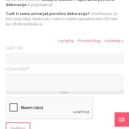
dekoracija
je pripravljena!
Tudi ti sama ustvarjaš poročno dekoracijo?
Veseli bomo, če
boš svojo idejo delila tudi z nami in našimi uporabnicami. Piši nam
na: info@zaobljuba.si.
« prejšnji
:
Poročni blog
:
naslednji »
VAŠE IME
KOMENTAR
*