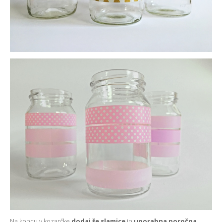
Na koncu v kozarčke
dodaj še slamice
in
uporabna poročna