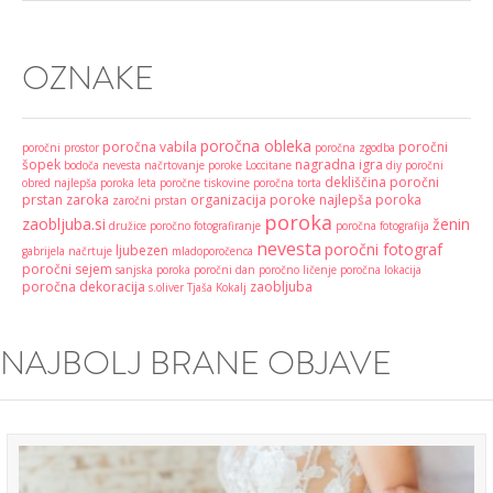
OZNAKE
poročna obleka
poročna vabila
poročni
poročni prostor
poročna zgodba
šopek
nagradna igra
bodoča nevesta
načrtovanje poroke
Loccitane
diy
poročni
dekliščina
poročni
obred
najlepša poroka leta
poročne tiskovine
poročna torta
prstan
zaroka
organizacija poroke
najlepša poroka
zaročni prstan
poroka
zaobljuba.si
ženin
družice
poročno fotografiranje
poročna fotografija
nevesta
poročni fotograf
ljubezen
gabrijela načrtuje
mladoporočenca
poročni sejem
sanjska poroka
poročni dan
poročno ličenje
poročna lokacija
poročna dekoracija
zaobljuba
s.oliver
Tjaša Kokalj
NAJBOLJ BRANE OBJAVE