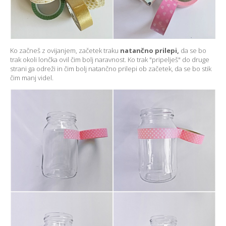
Ko začneš z ovijanjem, začetek traku
natančno prilepi,
da se bo
trak okoli lončka ovil čim bolj naravnost. Ko trak "pripelješ" do druge
strani ga odreži in čim bolj natančno prilepi ob začetek, da se bo stik
čim manj videl.