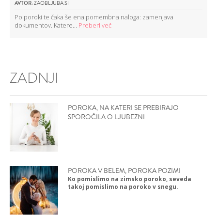
AVTOR:
ZAOBLJUBA.SI
Po poroki te čaka še ena pomembna naloga: zamenjava
dokumentov. Katere...
Preberi več
ZADNJI
POROKA, NA KATERI SE PREBIRAJO
SPOROČILA O LJUBEZNI
POROKA V BELEM, POROKA POZIMI
Ko pomislimo na zimsko poroko, seveda
takoj pomislimo na poroko v snegu.