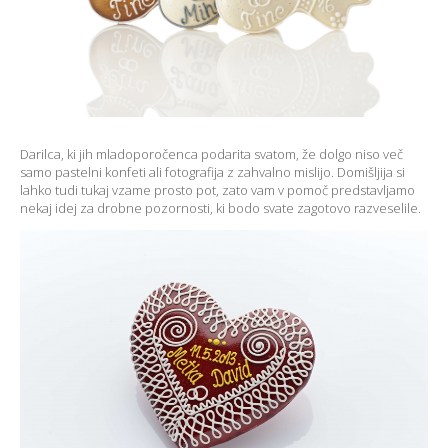
Darilca, ki jih mladoporočenca podarita svatom, že dolgo niso več
samo pastelni konfeti ali fotografija z zahvalno mislijo. Domišljija si
lahko tudi tukaj vzame prosto pot, zato vam v pomoč predstavljamo
nekaj idej za drobne pozornosti, ki bodo svate zagotovo razveselile.