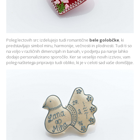
Poleg lectovih src izdelujejo tudi romantične
bele golobčke
, ki
predstavljajo simbol miru, harmonije, večnosti in plodnosti. Tudi ti so
na voljo v različnih dimenzijah in barvah, v podjetju pa nanje lahko
dodajo personalizirano sporočilo. Ker se veselijo novih izzivov, vam
poleg naštetega pripravijo tudi obliko, ki je v celoti sad vaše domišljije.