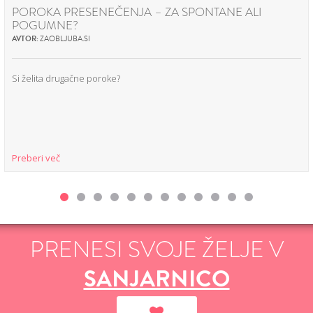
POROKA PRESENEČENJA – ZA SPONTANE ALI
POGUMNE?
AVTOR:
ZAOBLJUBA.SI
Si želita drugačne poroke?
Preberi več
PRENESI SVOJE ŽELJE V
SANJARNICO