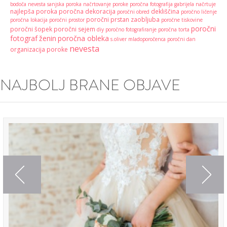
bodoča nevesta
sanjska poroka
načrtovanje poroke
poročna fotografija
gabrijela načrtuje
najlepša poroka
poročna dekoracija
dekliščina
poročni obred
poročno ličenje
poročni prstan
zaobljuba
poročna lokacija
poročni prostor
poročne tiskovine
poročni
poročni šopek
poročni sejem
diy
poročno fotografiranje
poročna torta
fotograf
ženin
poročna obleka
s.oliver
mladoporočenca
poročni dan
nevesta
organizacija poroke
NAJBOLJ BRANE OBJAVE
Previous
Next