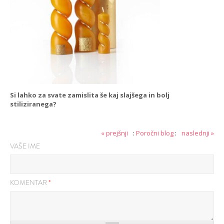
Si lahko za svate zamislita še kaj slajšega in bolj
stiliziranega?
« prejšnji
:
Poročni blog
:
naslednji »
VAŠE IME
KOMENTAR
*