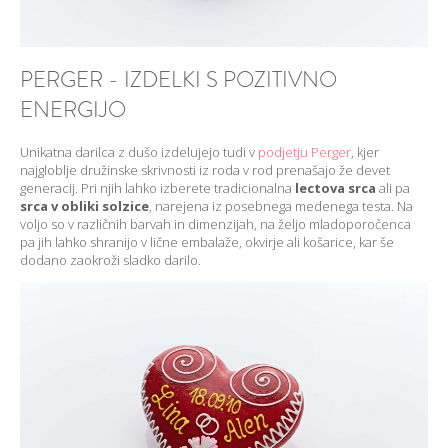
PERGER - IZDELKI S POZITIVNO
ENERGIJO
Unikatna darilca z dušo izdelujejo tudi v
podjetju Perger
, kjer
najgloblje družinske skrivnosti iz roda v rod prenašajo že devet
generacij. Pri njih lahko izberete tradicionalna
lectova srca
ali pa
srca v obliki solzice
, narejena iz posebnega medenega testa. Na
voljo so v različnih barvah in dimenzijah, na željo mladoporočenca
pa jih lahko shranijo v lične embalaže, okvirje ali košarice, kar še
dodano zaokroži sladko darilo.