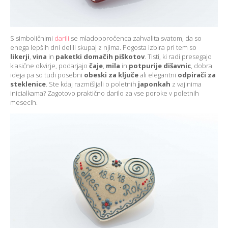
S simboličnimi
darili
se mladoporočenca zahvalita svatom, da so
enega lepših dni delili skupaj z njima. Pogosta izbira pri tem so
likerji
,
vina
in
paketki domačih piškotov
. Tisti, ki radi presegajo
klasične okvirje, podarjajo
čaje
,
mila
in
potpurije dišavnic
, dobra
ideja pa so tudi posebni
obeski za ključe
ali elegantni
odpirači za
steklenice
. Ste kdaj razmišljali o poletnih
japonkah
z vajinima
inicialkama? Zagotovo praktično darilo za vse poroke v poletnih
mesecih.