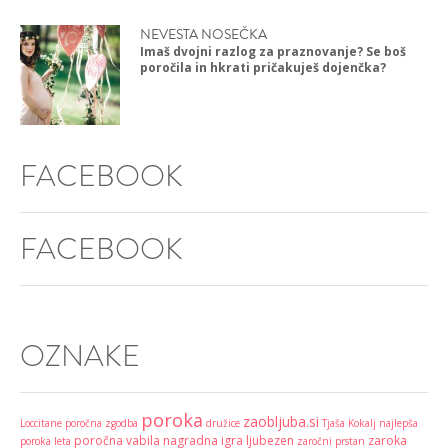
NEVESTA NOSEČKA
Imaš dvojni razlog za praznovanje? Se boš
poročila in hkrati pričakuješ dojenčka?
FACEBOOK
FACEBOOK
OZNAKE
poroka
zaobljuba.si
Loccitane
poročna zgodba
družice
Tjaša Kokalj
najlepša
poročna vabila
nagradna igra
ljubezen
zaroka
poroka leta
zaročni prstan