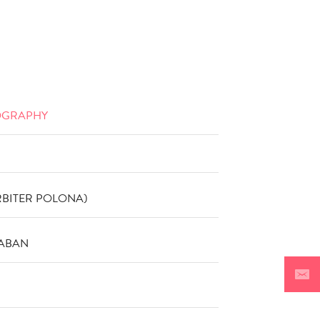
OGRAPHY
AJ
VŠEČNO (5)
DODAJ
RBITER POLONA)
BABAN