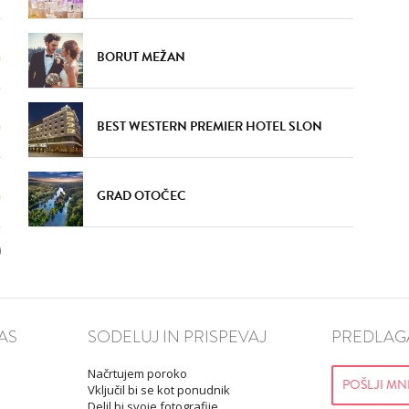
BORUT MEŽAN
VŠEČNO (4)
DODAJ
BEST WESTERN PREMIER HOTEL SLON
GRAD OTOČEC
AS
SODELUJ IN PRISPEVAJ
PREDLAGA
Načrtujem poroko
POŠLJI MN
Vključil bi se kot ponudnik
Delil bi svoje fotografije