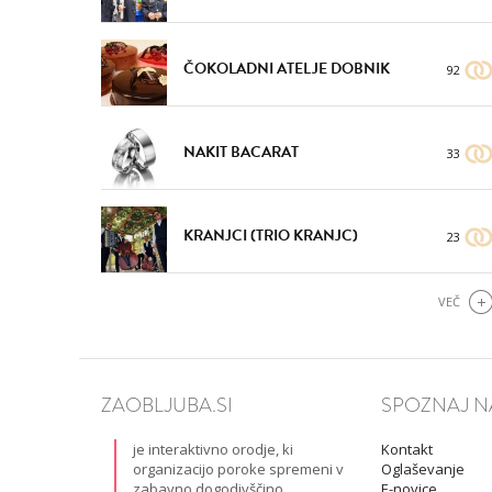
ČOKOLADNI ATELJE DOBNIK
92
VŠEČNO (6)
DODAJ
NAKIT BACARAT
33
KRANJCI (TRIO KRANJC)
23
VEČ
ZAOBLJUBA.SI
SPOZNAJ N
je interaktivno orodje, ki
Kontakt
organizacijo poroke spremeni v
Oglaševanje
zabavno dogodivščino.
E-novice