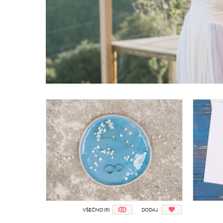
VŠEČNO (9)
DODAJ