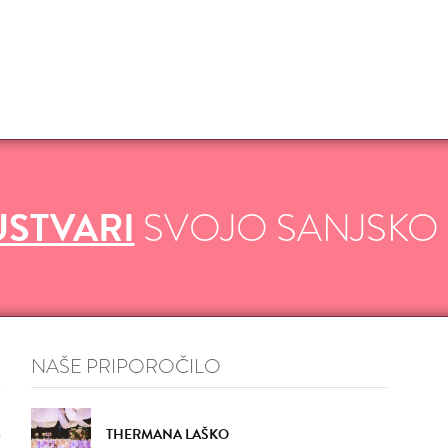
VŠEČNO (5)
DODAJ
VŠEČNO (4)
DOD
USTVARI
SVOJO SANJSKO
VŠEČNO (6)
DODAJ
VŠEČNO (6)
DOD
NAŠE PRIPOROČILO
THERMANA LAŠKO