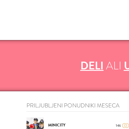
VŠEČNO (6)
DODAJ
DELI
ALI
VŠEČNO (6)
DODAJ
PRILJUBLJENI PONUDNIKI MESECA
MINICITY
146