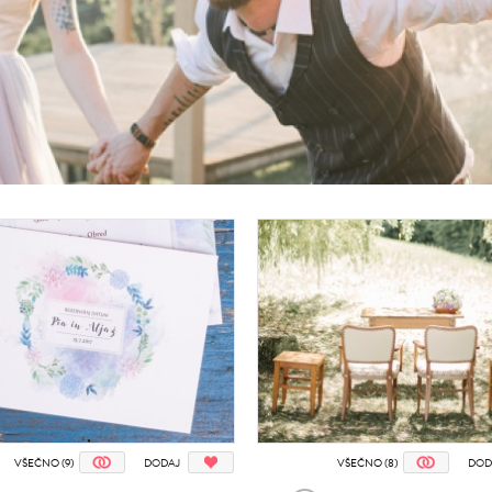
VŠEČNO (9)
DODAJ
VŠEČNO (8)
DOD