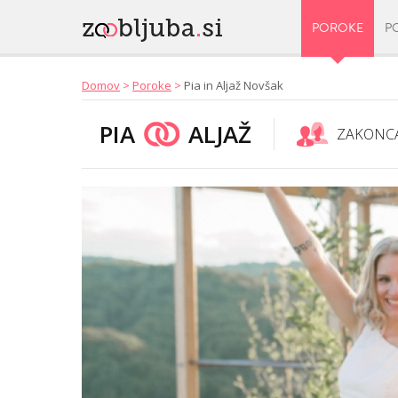
POROKE
P
Domov
>
Poroke
>
Pia in Aljaž Novšak
PIA
ALJAŽ
ZAKONC