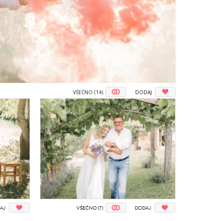
VŠEČNO (14)
DODAJ
AJ
VŠEČNO (7)
DODAJ