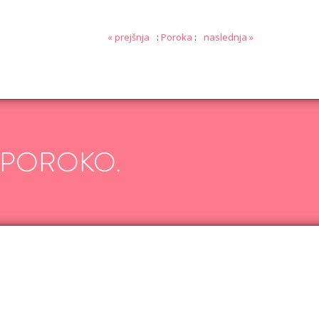
AJ
VŠEČNO (6)
DODAJ
« prejšnja
:
Poroka
:
naslednja »
 POROKO.
AJ
VŠEČNO (4)
DODAJ