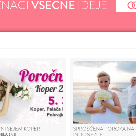
ZNAČI
VŠEČNE
IDEJE
NI SEJEM KOPER
SPROŠČENA POROKA NA 
INDONEZIJE
BLJUBA.SI