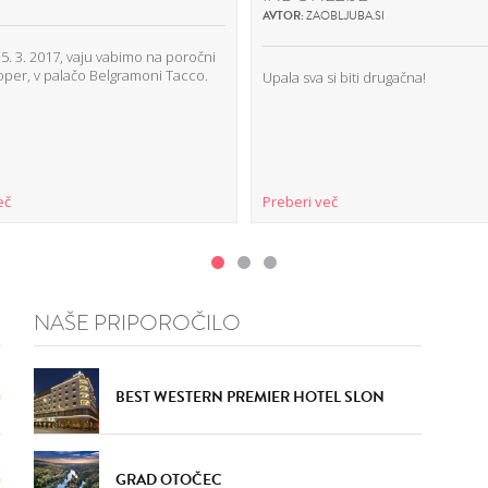
AVTOR:
ZAOBLJUBA.SI
5. 3. 2017, vaju vabimo na poročni
oper, v palačo Belgramoni Tacco.
Upala sva si biti drugačna!
eč
Preberi več
NAŠE PRIPOROČILO
BEST WESTERN PREMIER HOTEL SLON
GRAD OTOČEC