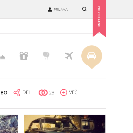
PRIJAVA
DELI
VEČ
DBO
23