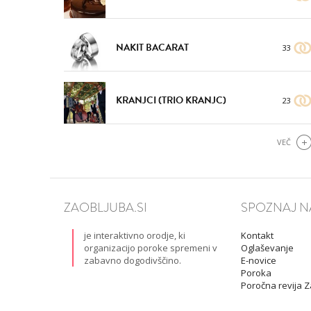
NAKIT BACARAT
33
KRANJCI (TRIO KRANJC)
23
VEČ
ZAOBLJUBA.SI
SPOZNAJ N
je interaktivno orodje, ki
Kontakt
organizacijo poroke spremeni v
Oglaševanje
zabavno dogodivščino.
E-novice
Poroka
Poročna revija 