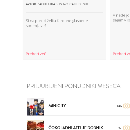
AVTOR:
ZAOBLJUBA.SI IN MOJCA BEDENIK
V nedeljo 
sejem v K
Si na poroki želita čarobne glasbene
spremljave?
Preberi več
Preberi v
PRILJUBLJENI PONUDNIKI MESECA
MINICITY
146
ČOKOLADNI ATELJE DOBNIK
92