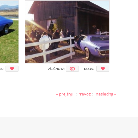
AJ
VŠEČNO (2)
DODAJ
« prejšnji
:
Prevoz
:
naslednji »