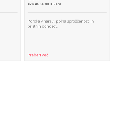
AVTOR:
ZAOBLJUBA.SI
AVTOR:
PE
Poroka v naravi, polna sproščenosti in
Ste tik p
pristnih odnosov.
in ne vest
organiza
Preberi več
Preberi 