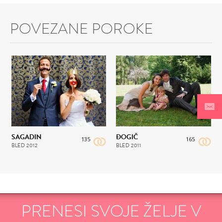
POVEZANE POROKE
SAGADIN
ĐOGIČ
135
165
BLED
2012
BLED
2011
PRENESI SVOJE ŽELJE V