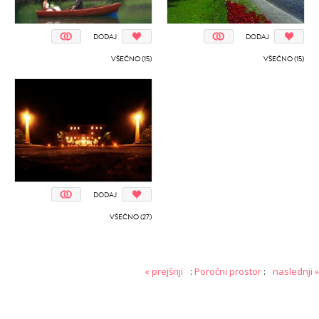
DODAJ
DODAJ
VŠEČNO (15)
VŠEČNO (15)
DODAJ
VŠEČNO (27)
« prejšnji
:
Poročni prostor
:
naslednji »