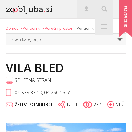
Domov
>
Ponudniki
>
Poročni prostor
>
Ponudniki
VILA BLED
SPLETNA STRAN
04 575 37 10, 04 260 16 61
DELI
VEČ
ŽELIM PONUDBO
237