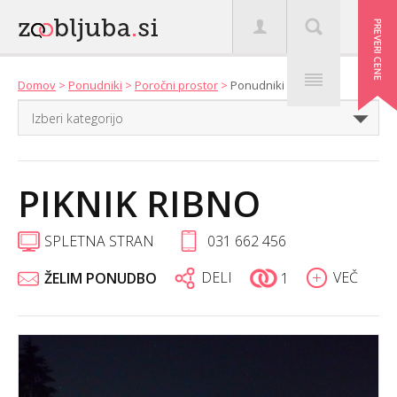
Domov
>
Ponudniki
>
Poročni prostor
>
Ponudniki
PIKNIK RIBNO
SPLETNA STRAN
031 662 456
DELI
VEČ
ŽELIM PONUDBO
1