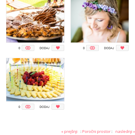
0
DODAJ
0
DODAJ
0
DODAJ
« prejšnji
:
Poročni prostor
:
naslednji »