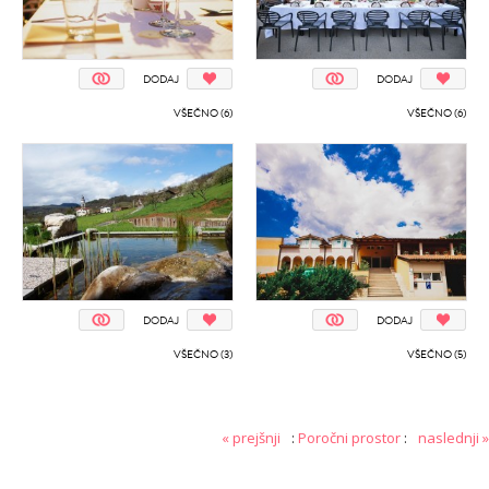
DODAJ
DODAJ
VŠEČNO (6)
VŠEČNO (6)
DODAJ
DODAJ
VŠEČNO (3)
VŠEČNO (5)
« prejšnji
:
Poročni prostor
:
naslednji »