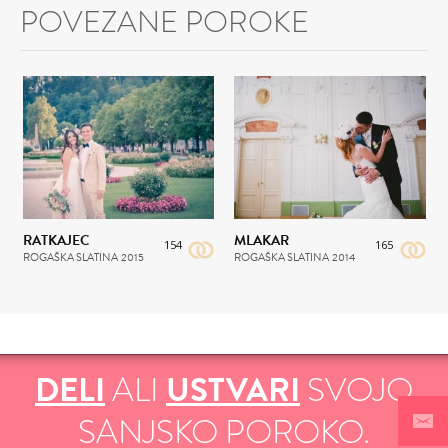
POVEZANE POROKE
RATKAJEC
MLAKAR
154
165
ROGAŠKA SLATINA
2015
ROGAŠKA SLATINA
2014
DELI
ALI
USTVARI
SVOJO
SANJSKO POROKO.