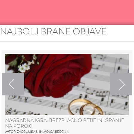
NAJBOLJ BRANE OBJAVE
Previous
Next
NAGRADNA IGRA: BREZPLAČNO PETJE IN IGRANJE
NA POROKI
AVTOR:
ZAOBLJUBA.SI IN MOJCA BEDENIK