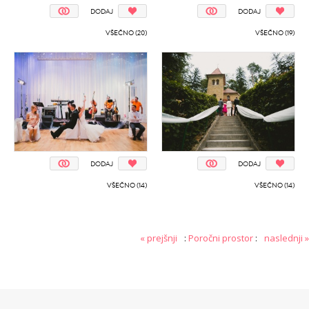
DODAJ
DODAJ
VŠEČNO (20)
VŠEČNO (19)
DODAJ
DODAJ
VŠEČNO (14)
VŠEČNO (14)
« prejšnji
:
Poročni prostor
:
naslednji »