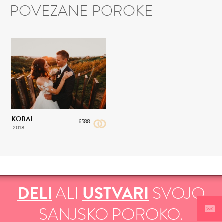
POVEZANE POROKE
KOBAL
6588
2018
DELI
ALI
USTVARI
SVOJO
SANJSKO POROKO.