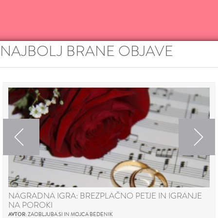
NAJBOLJ BRANE OBJAVE
Previous
Next
NAGRADNA IGRA: BREZPLAČNO PETJE IN IGRANJE
NA POROKI
AVTOR:
ZAOBLJUBA.SI IN MOJCA BEDENIK