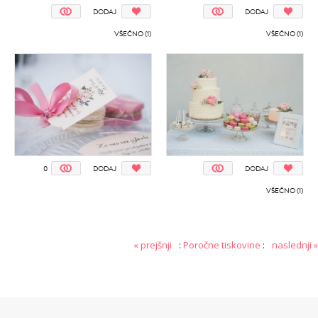
DODAJ
DODAJ
VŠEČNO (1)
VŠEČNO (1)
0
DODAJ
DODAJ
VŠEČNO (1)
« prejšnji
:
Poročne tiskovine
:
naslednji »