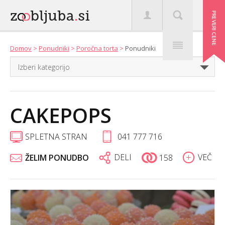
Domov
>
Ponudniki
>
Poročna torta
>
Ponudniki
CAKEPOPS
SPLETNA STRAN
041 777 716
DELI
VEČ
ŽELIM PONUDBO
158