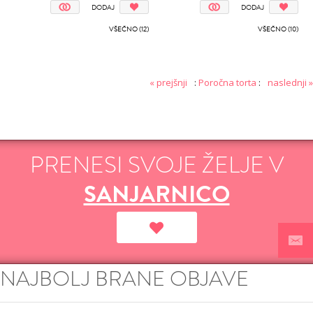
DODAJ
DODAJ
VŠEČNO (12)
VŠEČNO (10)
« prejšnji
:
Poročna torta
:
naslednji »
PRENESI SVOJE ŽELJE V
SANJARNICO
NAJBOLJ BRANE OBJAVE