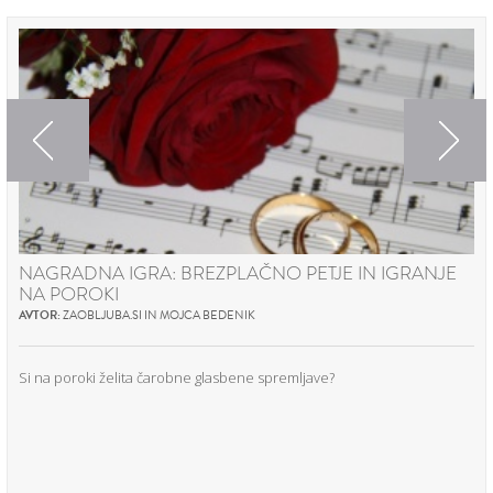
Previous
Next
NAGRADNA IGRA: BREZPLAČNO PETJE IN IGRANJE
NA POROKI
AVTOR:
ZAOBLJUBA.SI IN MOJCA BEDENIK
Si na poroki želita čarobne glasbene spremljave?