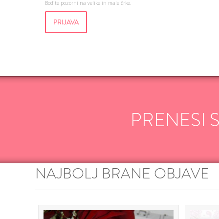
Bodite pozorni na velike in male črke.
PRENESI 
NAJBOLJ BRANE OBJAVE