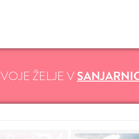
SVOJE ŽELJE V
SANJARNI