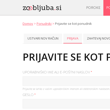
POROKE
P
Domov
>
Ponudniki
>
Prijavite se kot ponudnik
USTVARI NOV RAČUN
PRIJAVA
(ACTIVE TAB)
ZAHTEVAJ NOV
Primarni zavihki
PRIJAVITE SE KO
UPORABNIŠKO IME ALI E-POŠTNI NASLOV
*
Prijavite se lahko z vašim uporabniškim imenom ali elektronskim naslovom.
GESLO
*