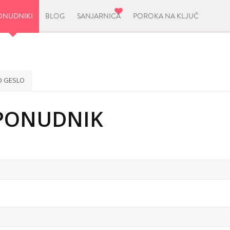
ONUDNIKI
BLOG
SANJARNICA
POROKA NA KLJUČ
O GESLO
T PONUDNIK