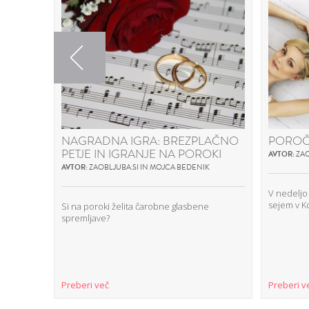
Previous
NAGRADNA IGRA: BREZPLAČNO
POROČ
PETJE IN IGRANJE NA POROKI
AVTOR:
ZAO
AVTOR:
ZAOBLJUBA.SI IN MOJCA BEDENIK
V nedeljo 
sejem v K
Si na poroki želita čarobne glasbene
spremljave?
Preberi več
Preberi v