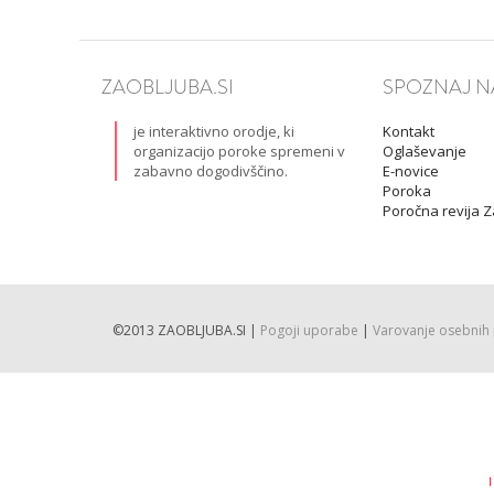
ZAOBLJUBA.SI
SPOZNAJ N
je interaktivno orodje, ki
Kontakt
organizacijo poroke spremeni v
Oglaševanje
zabavno dogodivščino.
E-novice
Poroka
Poročna revija 
©2013 ZAOBLJUBA.SI |
Pogoji uporabe
|
Varovanje osebnih