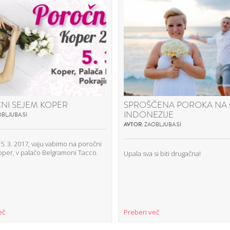
NI SEJEM KOPER
SPROŠČENA POROKA NA 
INDONEZIJE
BLJUBA.SI
AVTOR:
ZAOBLJUBA.SI
5. 3. 2017, vaju vabimo na poročni
oper, v palačo Belgramoni Tacco.
Upala sva si biti drugačna!
eč
Preberi več