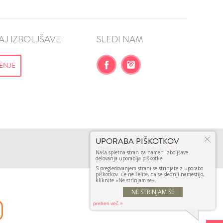
J IZBOLJŠAVE
SLEDI NAM
ENJE
UPORABA PIŠKOTKOV
Oblikovanje in izvedba:
ENKI
Naša spletna stran za namen izboljšave
delovanja uporablja piškotke.
S pregledovanjem strani se strinjate z uporabo
piškotkov. Če ne želite, da se slednji namestijo,
kliknite »Ne strinjam se«.
NE STRINJAM SE
preberi več