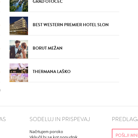
GRAD OTOČEC
BEST WESTERN PREMIER HOTEL SLON
BORUT MEŽAN
THERMANA LAŠKO
AS
SODELUJ IN PRISPEVAJ
PREDLAGA
Načrtujem poroko
POŠLJI MN
Vključil bi se kot ponudnik