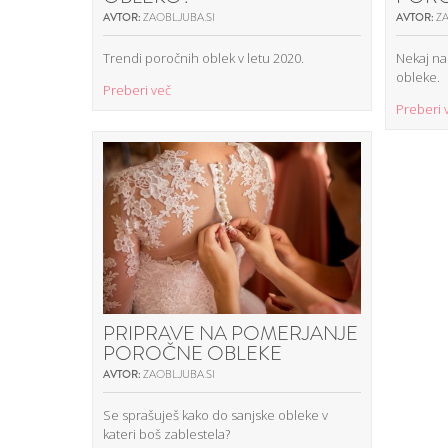
AVTOR:
ZAOBLJUBA.SI
AVTOR:
ZA
Trendi poročnih oblek v letu 2020.
Nekaj na
obleke.
Preberi več
Preberi 
PRIPRAVE NA POMERJANJE
POROČNE OBLEKE
AVTOR:
ZAOBLJUBA.SI
Se sprašuješ kako do sanjske obleke v
kateri boš zablestela?