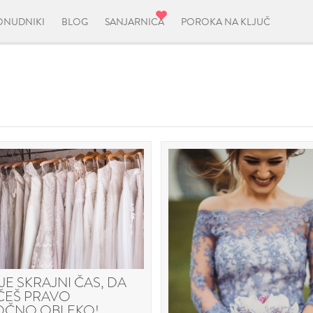
ONUDNIKI
BLOG
SANJARNICA
POROKA NA KLJUČ
JE SKRAJNI ČAS, DA
ČEŠ PRAVO
ČNO OBLEKO!