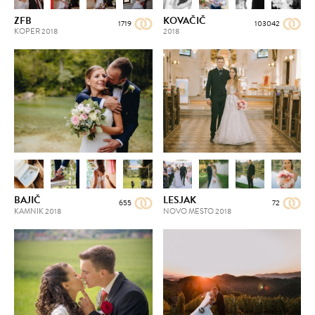
ZFB
KOVAČIČ
1719
103042
KOPER
2018
2018
BAJIČ
LESJAK
655
72
KAMNIK
2018
NOVO MESTO
2018