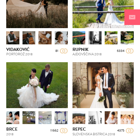
VIDAKOVIĆ
RUPNIK
81
6334
PORTOROŽ
2018
AJDOVŠČINA
2018
BRCE
REPEC
11662
4375
2018
SLOVENSKA BISTRICA
2018