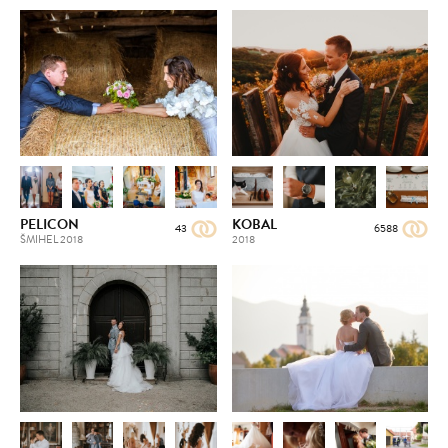
PELICON
KOBAL
43
6588
ŠMIHEL
2018
2018