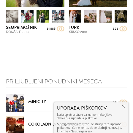
SEMPRIMOŽNIK
TURK
34886
328
DOMŽALE
2018
KRŠKO
2018
PRILJUBLJENI PONUDNIKI MESECA
MINICITY
146
ČOKOLADNI ATELJE DOBNIK
92