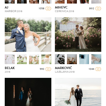
AJ
MIHEVC
1058
3612
MARIBOR
2018
CERKNICA
2018
BELAK
MARKOVIČ
590
1044
2018
LJUBLJANA
2018