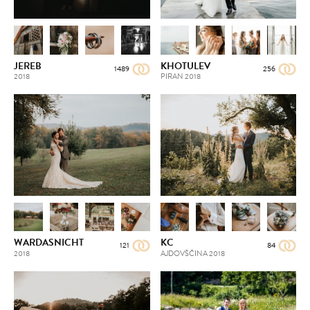
JEREB
KHOTULEV
1489
256
2018
PIRAN
2018
WARDASNICHT
KC
121
84
2018
AJDOVŠČINA
2018