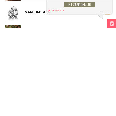
NAKIT BACARAT
33
KRANJCI (TRIO KRANJC)
23
VEČ
NAŠE PRIPOROČILO
GRAD OTOČEC
BEST WESTERN PREMIER HOTEL SLON
BORUT MEŽAN