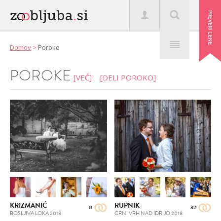
Domov
>
Poroke
POROKE
[
VEČ
]
[
DELI POROKO
]
KRIZMANIĆ
RUPNIK
0
32
BOSLJIVA LOKA
2018
ČRNI VRH NAD IDRIJO
2018