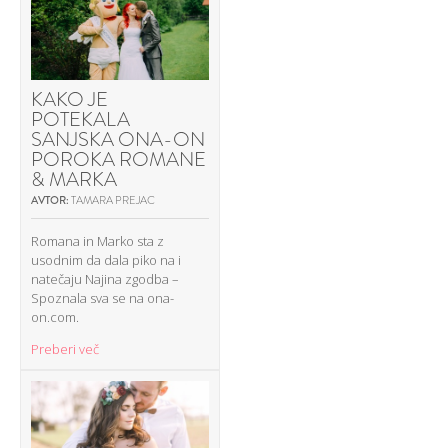
KAKO JE
POTEKALA
SANJSKA ONA-ON
POROKA ROMANE
& MARKA
AVTOR:
TAMARA PREJAC
Romana in Marko sta z
usodnim da dala piko na i
natečaju Najina zgodba –
Spoznala sva se na ona-
on.com.
Preberi več