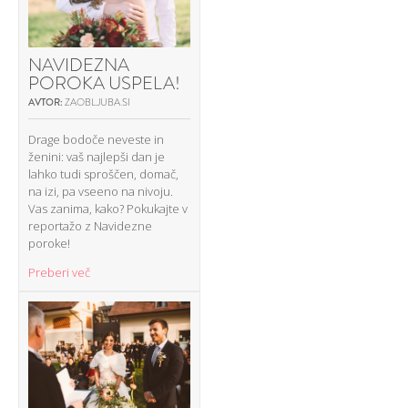
NAVIDEZNA
POROKA USPELA!
AVTOR:
ZAOBLJUBA.SI
Drage bodoče neveste in
ženini: vaš najlepši dan je
lahko tudi sproščen, domač,
na izi, pa vseeno na nivoju.
Vas zanima, kako? Pokukajte v
reportažo z Navidezne
poroke!
Preberi več