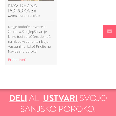
NAVIDEZNA
POROKA 3#
AVTOR:
DVOR JEZERŠEK
Drage bodoče neveste in
ženini: vaš najlepši dan je
lahko tudi sproščen, domač,
na izi, pa vseeno na nivoju.
Vas zanima, kako? Pridite na
Navidezno poroko!
Preberi več
DELI
ALI
USTVARI
SVOJO
SANJSKO POROKO.