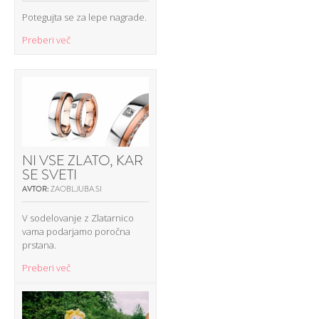
Potegujta se za lepe nagrade.
Preberi več
NI VSE ZLATO, KAR
SE SVETI
AVTOR:
ZAOBLJUBA.SI
V sodelovanje z Zlatarnico
vama podarjamo poročna
prstana.
Preberi več