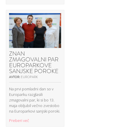
ZNAN
ZMAGOVALNI PAR
EUROPARKOVE
SANJSKE POROKE
AVTOR:
EUROPARK
Na prvi pomladni dan so v
Europarku razglasili
zmagovalni par, ki si bo 13.
maja obljubil večno zvestobo
na Europarkovi sanjski poroki.
Preberi več