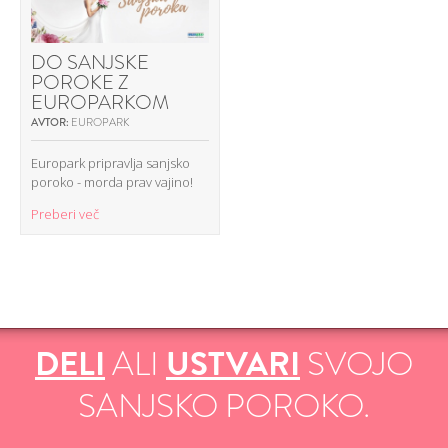
DO SANJSKE
POROKE Z
EUROPARKOM
AVTOR:
EUROPARK
Europark pripravlja sanjsko
poroko - morda prav vajino!
Preberi več
DELI
ALI
USTVARI
SVOJO
SANJSKO POROKO.