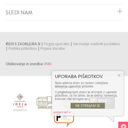
SLEDI NAM
©2013 ZAOBLJUBA.SI |
Pogoji uporabe
|
Varovanje osebnih podatkov
DODAJ
DODAJ
|
Politika piškotkov
|
Prijava zlorabe
VŠEČNO (3)
VŠEČNO (4)
Oblikovanje in izvedba:
ENKI
UPORABA PIŠKOTKOV
Naša spletna stran za namen izboljšave
Nagrade
delovanja uporablja piškotke.
S pregledovanjem strani se strinjate z uporabo
piškotkov. Če ne želite, da se slednji namestijo,
kliknite »Ne strinjam se«.
NE STRINJAM SE
DODAJ
DODAJ
preberi več
VŠEČNO (3)
VŠEČNO (3)