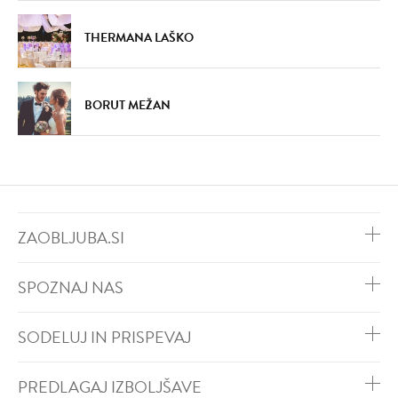
THERMANA LAŠKO
BORUT MEŽAN
DODAJ
DODAJ
VŠEČNO (3)
VŠEČNO (3)
ZAOBLJUBA.SI
SPOZNAJ NAS
SODELUJ IN PRISPEVAJ
DODAJ
DODAJ
VŠEČNO (5)
VŠEČNO (4)
PREDLAGAJ IZBOLJŠAVE