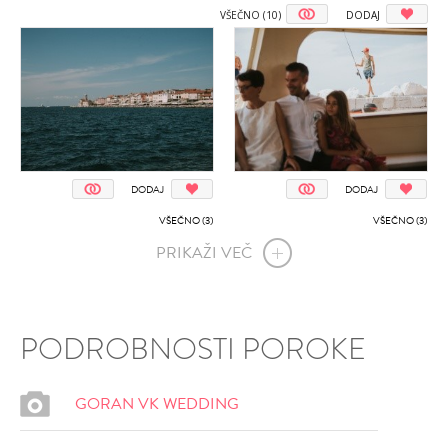
VŠEČNO (10)
DODAJ
DODAJ
DODAJ
VŠEČNO (3)
VŠEČNO (3)
PRIKAŽI VEČ
PODROBNOSTI POROKE
GORAN VK WEDDING
DODAJ
DODAJ
VŠEČNO (3)
VŠEČNO (3)