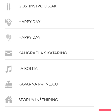
GOSTINSTVO LISJAK
HAPPY DAY
HAPPY DAY
DODAJ
DODAJ
KALIGRAFIJA S KATARINO
VŠEČNO (17)
VŠEČNO (16)
LA BOLITA
KAVARNA PRI NEJCU
STORIJA INŽENIRING
DODAJ
DODAJ
VŠEČNO (16)
VŠEČNO (16)