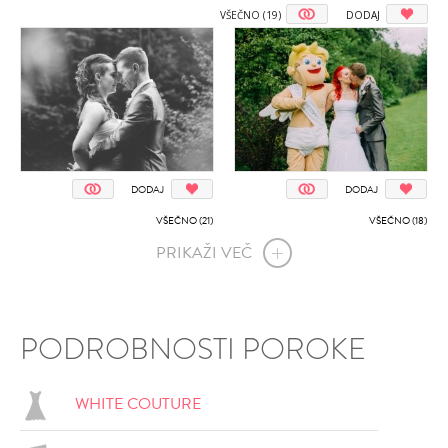
VŠEČNO (19)
DODAJ
DODAJ
DODAJ
VŠEČNO (21)
VŠEČNO (18)
PRIKAŽI VEČ
PODROBNOSTI POROKE
WHITE COUTURE
DODAJ
DODAJ
VŠEČNO (18)
VŠEČNO (18)