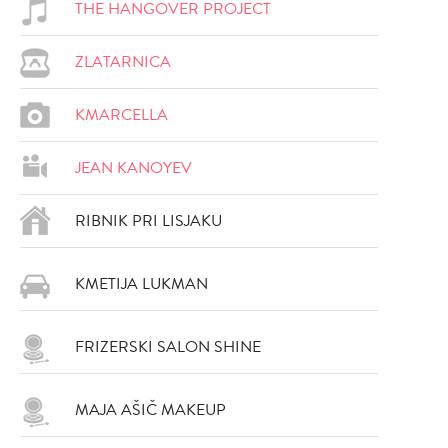
THE HANGOVER PROJECT
ZLATARNICA
KMARCELLA
JEAN KANOYEV
DODAJ
DODAJ
VŠEČNO (17)
VŠEČNO (16)
RIBNIK PRI LISJAKU
KMETIJA LUKMAN
FRIZERSKI SALON SHINE
MAJA AŠIČ MAKEUP
DODAJ
DODAJ
VŠEČNO (16)
VŠEČNO (16)