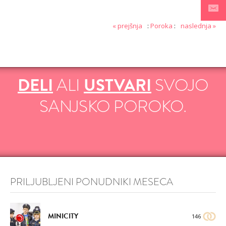
« prejšnja
:
Poroka
:
naslednja »
DELI
ALI
USTVARI
SVOJO
DODAJ
DODAJ
SANJSKO POROKO.
VŠEČNO (16)
VŠEČNO (18)
PRILJUBLJENI PONUDNIKI MESECA
DODAJ
VŠEČNO (16)
MINICITY
146