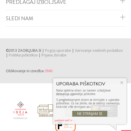
PREDLAGAJ IZBOLJŠAVE
SLEDI NAM
©2013 ZAOBLJUBA.SI |
Pogoji uporabe
|
Varovanje osebnih podatkov
|
Politika piškotkov
|
Prijava zlorabe
Oblikovanje in izvedba:
ENKI
UPORABA PIŠKOTKOV
Naša spletna stran za namen izboljšave
Nagrade
delovanja uporablja piškotke.
S pregledovanjem strani se strinjate z uporabo
piškotkov. Če ne želite, da se slednji namestijo,
kliknite »Ne strinjam se«.
NE STRINJAM SE
preberi več