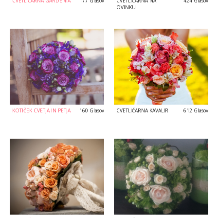
CVETLIČARNA GARDENIA
177 Glasov
CVETLIČARNA NA
424 Glasov
OVINKU
KOTIČEK CVETJA IN PETJA
160 Glasov
CVETLIČARNA KAVALIR
612 Glasov