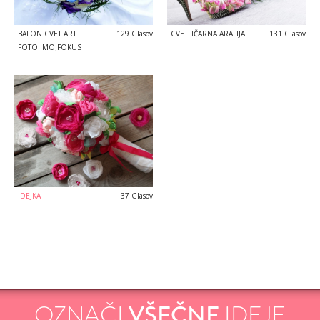
BALON CVET ART
129 Glasov
CVETLIČARNA ARALIJA
131 Glasov
FOTO: MOJFOKUS
IDEJKA
37 Glasov
OZNAČI
VŠEČNE
IDEJE