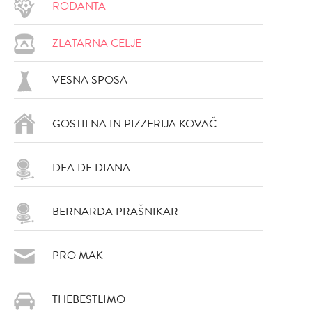
RODANTA
ZLATARNA CELJE
VESNA SPOSA
GOSTILNA IN PIZZERIJA KOVAČ
DODAJ
DODAJ
VŠEČNO (363)
VŠEČNO (362)
DEA DE DIANA
BERNARDA PRAŠNIKAR
PRO MAK
DODAJ
DODAJ
THEBESTLIMO
VŠEČNO (361)
VŠEČNO (361)