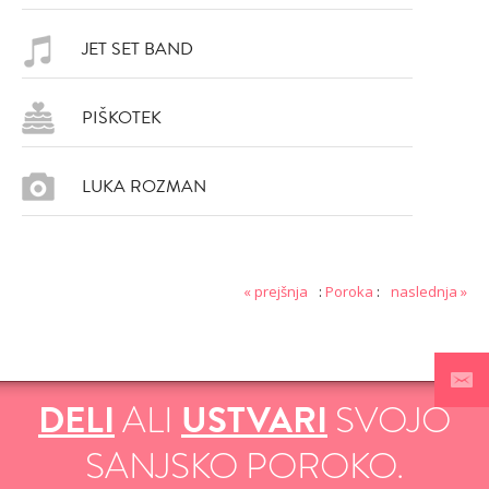
JET SET BAND
PIŠKOTEK
LUKA ROZMAN
DODAJ
DODAJ
VŠEČNO (357)
VŠEČNO (359)
« prejšnja
:
Poroka
:
naslednja »
DELI
ALI
USTVARI
SVOJO
DODAJ
DODAJ
SANJSKO POROKO.
VŠEČNO (355)
VŠEČNO (358)