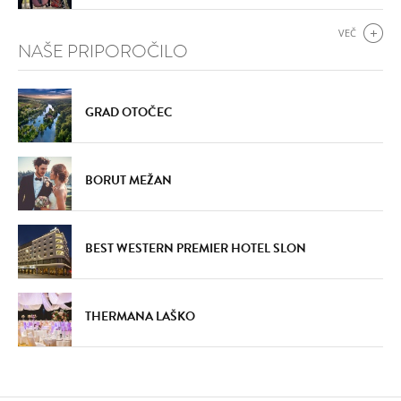
VEČ
NAŠE PRIPOROČILO
GRAD OTOČEC
DODAJ
DODAJ
VŠEČNO (357)
VŠEČNO (361)
BORUT MEŽAN
BEST WESTERN PREMIER HOTEL SLON
THERMANA LAŠKO
DODAJ
DODAJ
VŠEČNO (359)
VŠEČNO (360)