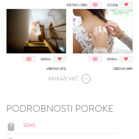
VŠEČNO (388)
DODAJ
DODAJ
DODAJ
VŠEČNO (372)
VŠEČNO (359)
PRIKAŽI VEČ
PODROBNOSTI POROKE
SENS
DODAJ
DODAJ
VŠEČNO (364)
VŠEČNO (363)