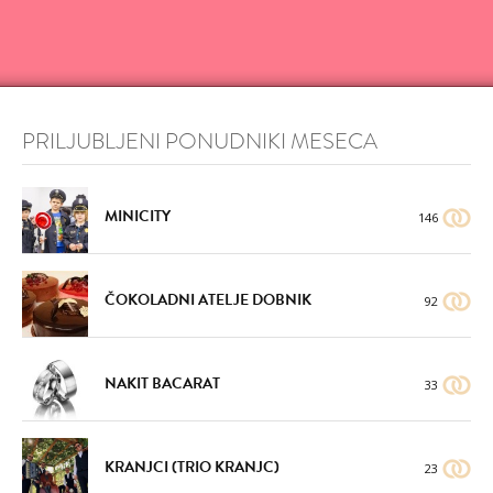
PRILJUBLJENI PONUDNIKI MESECA
DODAJ
DODAJ
MINICITY
146
VŠEČNO (359)
VŠEČNO (363)
ČOKOLADNI ATELJE DOBNIK
92
NAKIT BACARAT
33
DODAJ
DODAJ
KRANJCI (TRIO KRANJC)
VŠEČNO (359)
VŠEČNO (360)
23