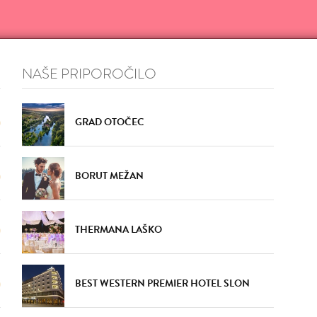
VŠEČNO (10)
DODAJ
VŠEČNO (9)
DOD
NAŠE PRIPOROČILO
GRAD OTOČEC
BORUT MEŽAN
VŠEČNO (10)
DODAJ
VŠEČNO (10)
DOD
THERMANA LAŠKO
BEST WESTERN PREMIER HOTEL SLON