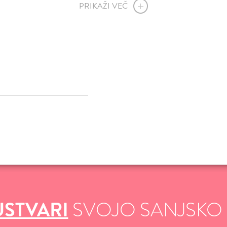
PRIKAŽI VEČ
VŠEČNO (10)
DODAJ
VŠEČNO (10)
DOD
USTVARI
SVOJO SANJSKO