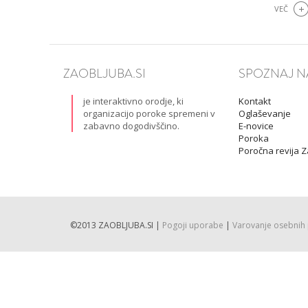
VEČ
VŠEČNO (10)
DODAJ
ZAOBLJUBA.SI
SPOZNAJ N
je interaktivno orodje, ki
Kontakt
organizacijo poroke spremeni v
Oglaševanje
zabavno dogodivščino.
E-novice
Poroka
Poročna revija 
©2013 ZAOBLJUBA.SI |
Pogoji uporabe
|
Varovanje osebnih