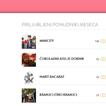
VŠEČNO (9)
DODAJ
PRILJUBLJENI PONUDNIKI MESECA
MINICITY
146
ČOKOLADNI ATELJE DOBNIK
92
VŠEČNO (11)
DODAJ
NAKIT BACARAT
33
KRANJCI (TRIO KRANJC)
23