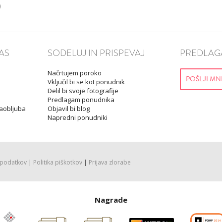
VŠEČNO (10)
DODAJ
VŠEČNO (10)
DOD
AS
SODELUJ IN PRISPEVAJ
PREDLAGA
Načrtujem poroko
POŠLJI MN
Vključil bi se kot ponudnik
Delil bi svoje fotografije
Predlagam ponudnika
Zaobljuba
Objavil bi blog
Napredni ponudniki
 podatkov
|
Politika piškotkov
|
Prijava zlorabe
Nagrade