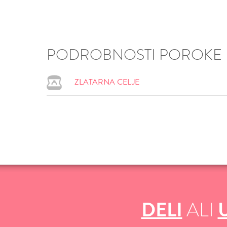
PODROBNOSTI POROKE
ZLATARNA CELJE
VŠEČNO (10)
DODAJ
DELI
ALI