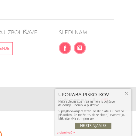
AJ
VŠEČNO (10)
DODAJ
J IZBOLJŠAVE
SLEDI NAM
ENJE
Oblikovanje in izvedba:
ENKI