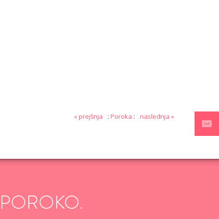
AJ
VŠEČNO (11)
DODAJ
« prejšnja
:
Poroka
:
naslednja »
 POROKO.