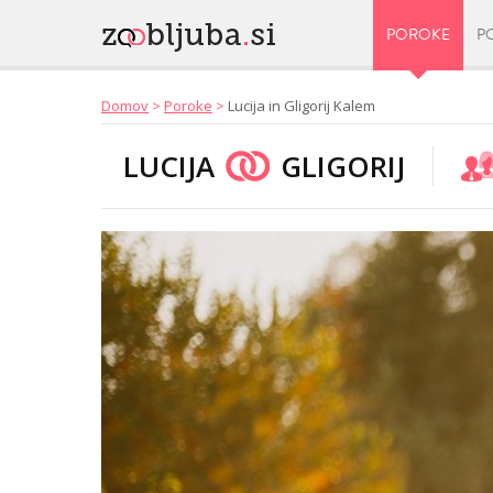
POROKE
P
Domov
>
Poroke
>
Lucija in Gligorij Kalem
LUCIJA
GLIGORIJ