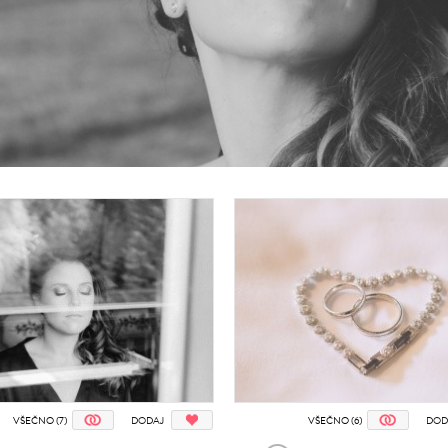
VŠEČNO (7)
DODAJ
VŠEČNO (6)
DOD