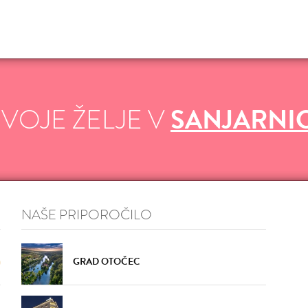
VŠEČNO (7)
DODAJ
VŠEČNO (7)
DOD
SVOJE ŽELJE V
SANJARNI
VŠEČNO (7)
DODAJ
VŠEČNO (7)
DOD
NAŠE PRIPOROČILO
GRAD OTOČEC