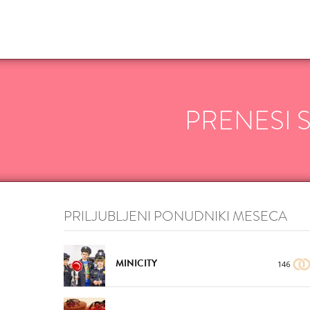
VŠEČNO (6)
DODAJ
PRENESI 
VŠEČNO (8)
DODAJ
PRILJUBLJENI PONUDNIKI MESECA
MINICITY
146