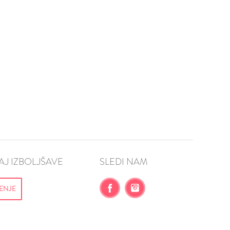
AJ
VŠEČNO (6)
DODAJ
J IZBOLJŠAVE
SLEDI NAM
ENJE