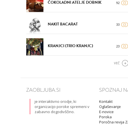
ČOKOLADNI ATELJE DOBNIK
92
NAKIT BACARAT
33
VŠEČNO (7)
DODAJ
KRANJCI (TRIO KRANJC)
23
VEČ
ZAOBLJUBA.SI
SPOZNAJ N
je interaktivno orodje, ki
Kontakt
organizacijo poroke spremeni v
Oglaševanje
zabavno dogodivščino.
E-novice
Poroka
Poročna revija 