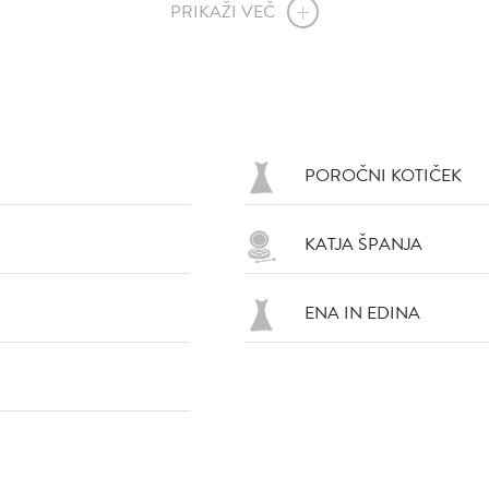
PRIKAŽI VEČ
POROČNI KOTIČEK
KATJA ŠPANJA
VŠEČNO (6)
DODAJ
VŠEČNO (8)
DOD
ENA IN EDINA