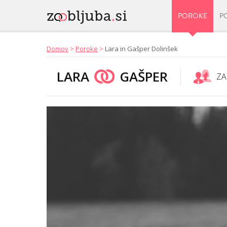
POROKE
P
Domov
>
Poroke
>
Lara in Gašper Dolinšek
LARA
GAŠPER
ZA