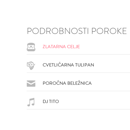
PODROBNOSTI POROKE
ZLATARNA CELJE
CVETLIČARNA TULIPAN
VŠEČNO (6)
DODAJ
POROČNA BELEŽNICA
DJ TITO