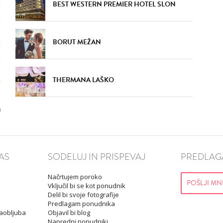
BEST WESTERN PREMIER HOTEL SLON
BORUT MEŽAN
VŠEČNO (8)
DODAJ
VŠEČNO (8)
DOD
THERMANA LAŠKO
AS
SODELUJ IN PRISPEVAJ
PREDLAGA
Načrtujem poroko
POŠLJI MN
Vključil bi se kot ponudnik
Delil bi svoje fotografije
Predlagam ponudnika
Zaobljuba
Objavil bi blog
Napredni ponudniki