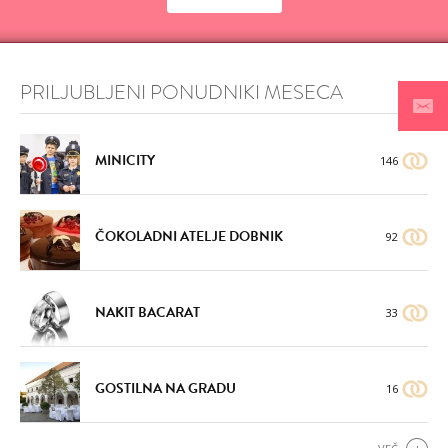
PRILJUBLJENI PONUDNIKI MESECA
MINICITY
146
DODAJ
DODAJ
VŠEČNO (14)
VŠEČNO (13)
ČOKOLADNI ATELJE DOBNIK
92
NAKIT BACARAT
33
GOSTILNA NA GRADU
16
DODAJ
DODAJ
VŠEČNO (13)
VŠEČNO (12)