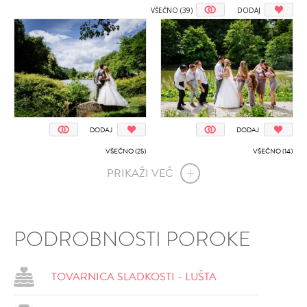
VŠEČNO (39)
DODAJ
DODAJ
DODAJ
VŠEČNO (25)
VŠEČNO (14)
PRIKAŽI VEČ
PODROBNOSTI POROKE
TOVARNICA SLADKOSTI - LUŠTA
DODAJ
DODAJ
VŠEČNO (13)
VŠEČNO (13)