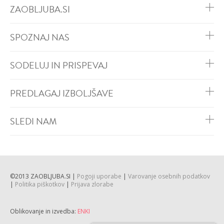
ZAOBLJUBA.SI
SPOZNAJ NAS
SODELUJ IN PRISPEVAJ
DODAJ
DODAJ
PREDLAGAJ IZBOLJŠAVE
VŠEČNO (15)
VŠEČNO (13)
SLEDI NAM
©2013 ZAOBLJUBA.SI |
Pogoji uporabe
|
Varovanje osebnih podatkov
|
Politika piškotkov
|
Prijava zlorabe
DODAJ
DODAJ
VŠEČNO (12)
VŠEČNO (12)
Oblikovanje in izvedba:
ENKI