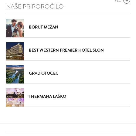
VEČ
NAŠE PRIPOROČILO
BORUT MEŽAN
BEST WESTERN PREMIER HOTEL SLON
DODAJ
DODAJ
VŠEČNO (12)
VŠEČNO (13)
GRAD OTOČEC
THERMANA LAŠKO
DODAJ
DODAJ
VŠEČNO (13)
VŠEČNO (13)