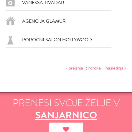
VANESSA TIVADAR
AGENCIJA GLAMUR
POROČNI SALON HOLLYWOOD
DODAJ
DODAJ
VŠEČNO (16)
VŠEČNO (15)
« prejšnja
:
Poroka
:
naslednja »
PRENESI SVOJE ŽELJE V
SANJARNICO
DODAJ
DODAJ
VŠEČNO (13)
VŠEČNO (15)